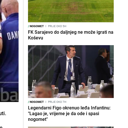
/
NOGOMET
I
PRIJE OKO 5H
FK Sarajevo do daljnjeg ne može igrati na
Koševu
/
NOGOMET
I
PRIJE OKO 7H
Legendarni Figo okrenuo leđa Infantinu:
ti.
"Lagao je, vrijeme je da ode i spasi
nogomet"
se