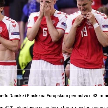
zmeđu
Danske i Finske
na Europskom prvenstvu u 43. minu
sen
(29) jednostavno se srušio na teren, prije toga samo 