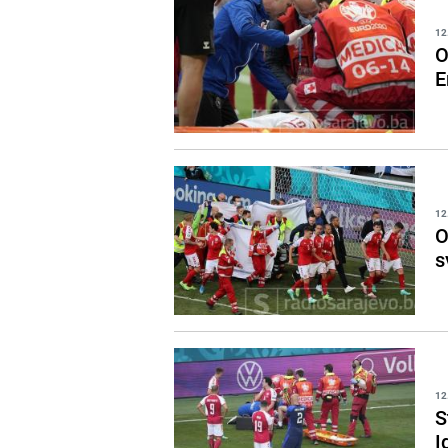
12
O
E
12
O
s
12
S
I