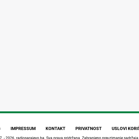
G
IMPRESSUM
KONTAKT
PRIVATNOST
USLOVI KOR
7. - 2026.
radiosarajevo.ba
. Sva prava pridržana. Zabranjeno preuzimanje sadržaja