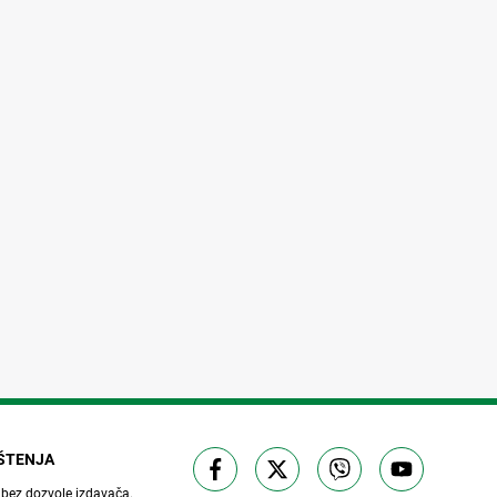
IŠTENJA
 bez dozvole izdavača.