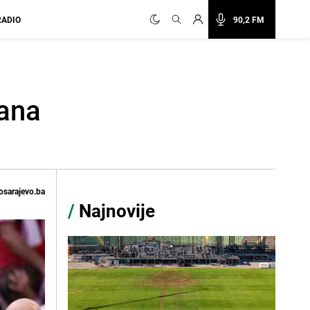
RADIO
90,2 FM
iana
osarajevo.ba
/
Najnovije