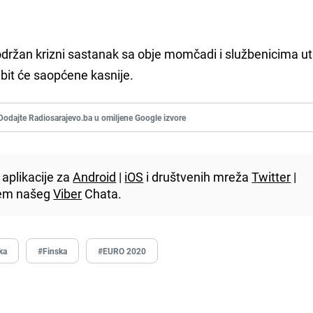
e održan krizni sastanak sa obje momčadi i službenicima u
 bit će saopćene kasnije.
Dodajte Radiosarajevo.ba u omiljene Google izvore
aplikacije za
Android
|
iOS
i društvenih mreža
Twitter
|
utem našeg
Viber
Chata.
ka
#Finska
#EURO 2020