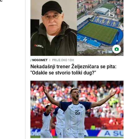
/
NOGOMET
I
PRIJE OKO 10H
Nekadašnji trener Željezničara se pita:
"Odakle se stvorio toliki dug?"