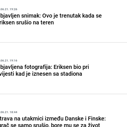
.06.21. 19:26
bjavljen snimak: Ovo je trenutak kada se
riksen srušio na teren
.06.21. 19:16
bjavljena fotografija: Eriksen bio pri
vijesti kad je iznesen sa stadiona
.06.21. 18:44
trava na utakmici između Danske i Finske:
grač se samo srušio, bore mu se za život