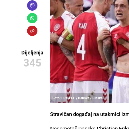
Dijeljenja
345
Foto: EPA-EFE / Danska - Finska
Stravičan događaj na utakmici i
Nogometaš Danske
Christian
Erik