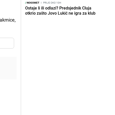
/
NOGOMET
I
PRIJE OKO 10H
Ostaje li ili odlazi? Predsjednik Cluja
otkrio zašto Jovo Lukić ne igra za klub
takmice,