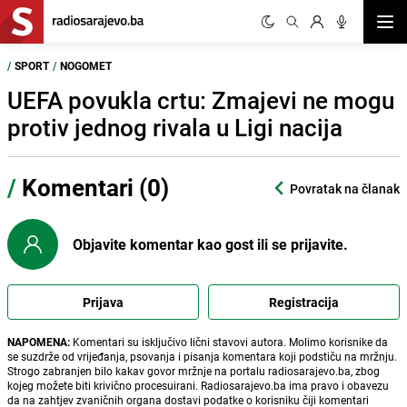
Otvor
/
SPORT
/
NOGOMET
UEFA povukla crtu: Zmajevi ne mogu
protiv jednog rivala u Ligi nacija
/
Komentari (0)
Povratak na članak
Objavite komentar kao gost ili se prijavite.
Prijava
Registracija
NAPOMENA:
Komentari su isključivo lični stavovi autora. Molimo korisnike da
se suzdrže od vrijeđanja, psovanja i pisanja komentara koji podstiču na mržnju.
Strogo zabranjen bilo kakav govor mržnje na portalu radiosarajevo.ba, zbog
kojeg možete biti krivično procesuirani. Radiosarajevo.ba ima pravo i obavezu
da na zahtjev zvaničnih organa dostavi podatke o korisniku čiji komentari