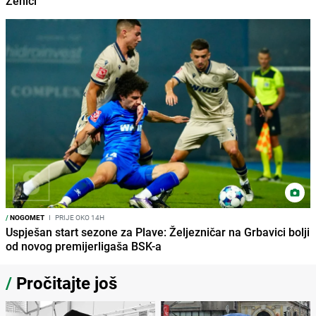
Zenici
/
NOGOMET
I
PRIJE OKO 14H
Uspješan start sezone za Plave: Željezničar na Grbavici bolji
od novog premijerligaša BSK-a
/
Pročitajte još