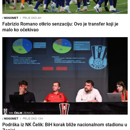
/
NOGOMET
I
PRIJE OKO 4H
Fabrizio Romano otkrio senzaciju: Ovo je transfer koji je
malo ko očekivao
/
NOGOMET
I
PRIJE OKO 13H
Podrška iz NK Čelik: BiH korak bliže nacionalnom stadionu u