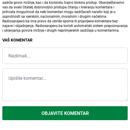
sadrže govor mržnje, kao i da korisniku trajno blokira pristup. Obaviještavamo
vas da svaki čitatelj dobrovoljno pristupa čitanju i kreiranju komentara i
prihvata mogućnost da neki komentari mogu sadržavati narativ koji je u
suprotnosti sa vjerskim, nacionalnim, moralnim i drugim načelima.
Radiosarajevo.ba ima pravo da obriše sporne ili prijavljene komentare bez
najave i objašnjenja. Radiosarajevo.ba koristi automatski sistem prepoznavanja
i uklanjanja govora mržnje i drugih neprimjerenih sadržaja u komentarima.
VAŠ KOMENTAR
OBJAVITE KOMENTAR