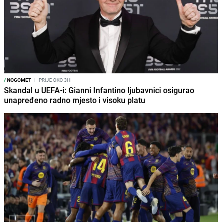
/
NOGOMET
I
PRIJE OKO 3H
Skandal u UEFA-i: Gianni Infantino ljubavnici osigurao
unapređeno radno mjesto i visoku platu