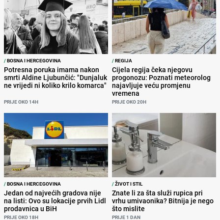
/
BOSNA I HERCEGOVINA
/
REGIJA
Potresna poruka imama nakon
Cijela regija čeka njegovu
smrti Aldine Ljubunčić: "Dunjaluk
progonozu: Poznati meteorolog
ne vrijedi ni koliko krilo komarca"
najavljuje veću promjenu
vremena
PRIJE OKO 14H
PRIJE OKO 20H
/
BOSNA I HERCEGOVINA
/
ŽIVOT I STIL
Jedan od najvećih gradova nije
Znate li za šta služi rupica pri
na listi: Ovo su lokacije prvih Lidl
vrhu umivaonika? Bitnija je nego
prodavnica u BiH
što mislite
PRIJE OKO 18H
PRIJE 1 DAN