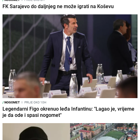
FK Sarajevo do daljnjeg ne može igrati na Koševu
/
NOGOMET
I
PRIJE OKO 10H
Legendarni Figo okrenuo leđa Infantinu: "Lagao je, vrijeme
je da ode i spasi nogomet"