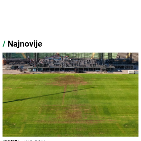
/
Najnovije
/
NOGOMET
I
PRIJE OKO 8H