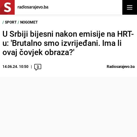
Otvor
/
SPORT
/
NOGOMET
U Srbiji bijesni nakon emisije na HRT-
u: 'Brutalno smo izvrijeđani. Ima li
ovaj čovjek obraza?'
14.06.24. 10:50
Radiosarajevo.ba
3