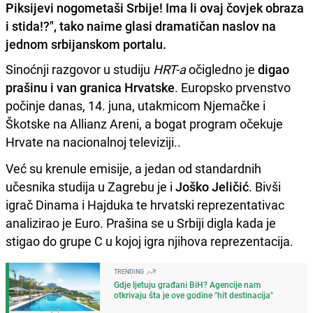
Piksijevi nogometaši Srbije! Ima li ovaj čovjek obraza
i stida!?", tako naime glasi dramatičan naslov na
jednom srbijanskom portalu.
Sinoćnji razgovor u studiju
HRT-a
očigledno je
digao
prašinu i van granica Hrvatske
. Europsko prvenstvo
počinje danas, 14. juna, utakmicom Njemačke i
Škotske na Allianz Areni, a bogat program očekuje
Hrvate na nacionalnoj televiziji..
Već su krenule emisije, a jedan od standardnih
učesnika studija u Zagrebu je i
Joško Jeličić
. Bivši
igrač Dinama i Hajduka te hrvatski reprezentativac
analizirao je Euro. Prašina se u Srbiji digla kada je
stigao do grupe C u kojoj igra njihova reprezentacija.
TRENDING
Gdje ljetuju građani BiH? Agencije nam
otkrivaju šta je ove godine "hit destinacija"