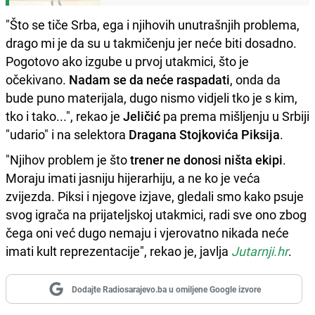
"Što se tiče Srba, ega i njihovih unutrašnjih problema,
drago mi je da su u takmičenju jer neće biti dosadno.
Pogotovo ako izgube u prvoj utakmici, što je
očekivano.
Nadam se da neće raspadati
, onda da
bude puno materijala, dugo nismo vidjeli tko je s kim,
tko i tako...", rekao je
Jeličić
pa prema mišljenju u Srbiji
"udario" i na selektora
Dragana Stojkovića Piksija
.
"Njihov problem je što
trener ne donosi ništa ekipi
.
Moraju imati jasniju hijerarhiju, a ne ko je veća
zvijezda. Piksi i njegove izjave, gledali smo kako psuje
svog igrača na prijateljskoj utakmici, radi sve ono zbog
čega oni već dugo nemaju i vjerovatno nikada neće
imati kult reprezentacije", rekao je, javlja
Jutarnji.hr
.
Dodajte Radiosarajevo.ba u omiljene Google izvore