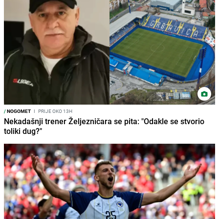
/
NOGOMET
I
PRIJE OKO 13H
Nekadašnji trener Željezničara se pita: "Odakle se stvorio
toliki dug?"