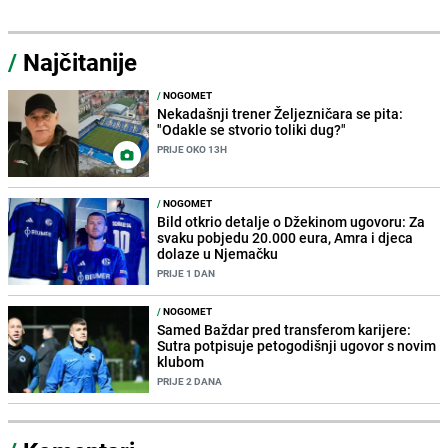
/
Najčitanije
/
NOGOMET
Nekadašnji trener Željezničara se pita:
"Odakle se stvorio toliki dug?"
PRIJE OKO 13H
/
NOGOMET
Bild otkrio detalje o Džekinom ugovoru: Za
svaku pobjedu 20.000 eura, Amra i djeca
dolaze u Njemačku
PRIJE 1 DAN
/
NOGOMET
Samed Baždar pred transferom karijere:
Sutra potpisuje petogodišnji ugovor s novim
klubom
PRIJE 2 DANA