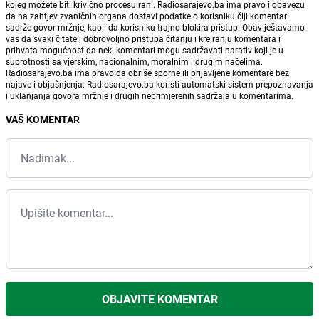
kojeg možete biti krivično procesuirani. Radiosarajevo.ba ima pravo i obavezu
da na zahtjev zvaničnih organa dostavi podatke o korisniku čiji komentari
sadrže govor mržnje, kao i da korisniku trajno blokira pristup. Obaviještavamo
vas da svaki čitatelj dobrovoljno pristupa čitanju i kreiranju komentara i
prihvata mogućnost da neki komentari mogu sadržavati narativ koji je u
suprotnosti sa vjerskim, nacionalnim, moralnim i drugim načelima.
Radiosarajevo.ba ima pravo da obriše sporne ili prijavljene komentare bez
najave i objašnjenja. Radiosarajevo.ba koristi automatski sistem prepoznavanja
i uklanjanja govora mržnje i drugih neprimjerenih sadržaja u komentarima.
VAŠ KOMENTAR
OBJAVITE KOMENTAR