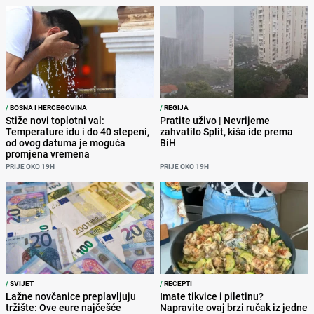
/
BOSNA I HERCEGOVINA
/
REGIJA
Stiže novi toplotni val:
Pratite uživo | Nevrijeme
Temperature idu i do 40 stepeni,
zahvatilo Split, kiša ide prema
od ovog datuma je moguća
BiH
promjena vremena
PRIJE OKO 19H
PRIJE OKO 19H
/
SVIJET
/
RECEPTI
Lažne novčanice preplavljuju
Imate tikvice i piletinu?
tržište: Ove eure najčešće
Napravite ovaj brzi ručak iz jedne