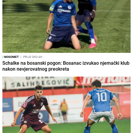
/
NOGOMET
I
PRIJE OKO 4H
Schalke na bosanski pogon: Bosanac izvukao njemački klub
nakon nevjerovatnog preokreta