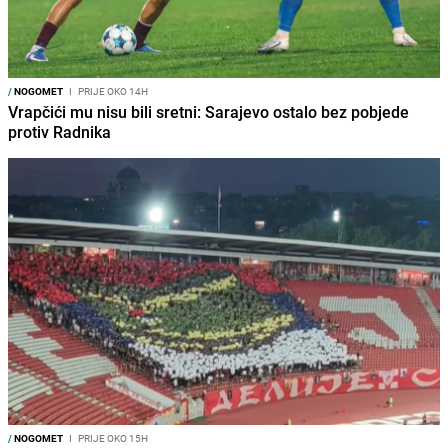
/
NOGOMET
I
PRIJE OKO 14H
Vrapčići mu nisu bili sretni: Sarajevo ostalo bez pobjede
protiv Radnika
/
NOGOMET
I
PRIJE OKO 15H