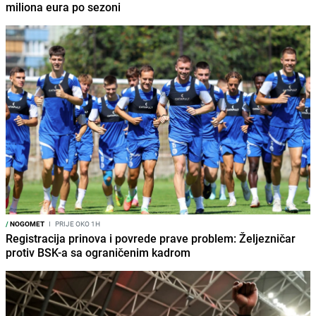
miliona eura po sezoni
/
NOGOMET
I
PRIJE OKO 1H
Registracija prinova i povrede prave problem: Željezničar
protiv BSK-a sa ograničenim kadrom