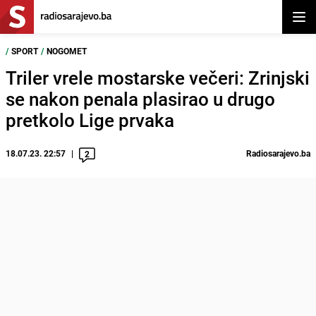
Otvor
/
SPORT
/
NOGOMET
Triler vrele mostarske večeri: Zrinjski
se nakon penala plasirao u drugo
pretkolo Lige prvaka
18.07.23. 22:57
Radiosarajevo.ba
2