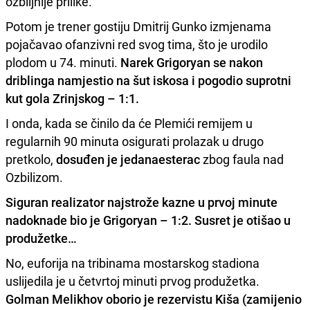
ozbiljnije prilike.
Potom je trener gostiju Dmitrij Gunko izmjenama
pojačavao ofanzivni red svog tima, što je urodilo
plodom u 74. minuti.
Narek Grigoryan se nakon
driblinga namjestio na šut iskosa i pogodio suprotni
kut gola Zrinjskog – 1:1.
I onda, kada se činilo da će Plemići remijem u
regularnih 90 minuta osigurati prolazak u drugo
pretkolo,
dosuđen je jedanaesterac
zbog faula nad
Ozbilizom.
Siguran realizator najstrože kazne u prvoj minute
nadoknade bio je Grigoryan – 1:2. Susret je otišao u
produžetke…
No, euforija na tribinama mostarskog stadiona
uslijedila je u četvrtoj minuti prvog produžetka.
Golman Melikhov oborio je rezervistu Kiša (zamijenio