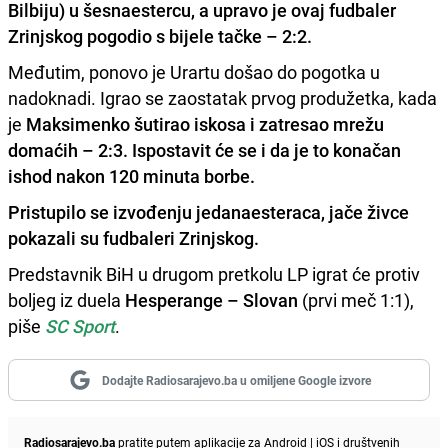
Bilbiju) u šesnaestercu, a upravo je ovaj fudbaler
Zrinjskog pogodio s bijele tačke – 2:2.
Međutim, ponovo je Urartu došao do pogotka u
nadoknadi. Igrao se zaostatak prvog produžetka, kada
je
Maksimenko šutirao iskosa i zatresao mrežu
domaćih – 2:3. Ispostavit će se i da je to konačan
ishod nakon 120 minuta borbe.
Pristupilo se izvođenju jedanaesteraca, jače živce
pokazali su fudbaleri Zrinjskog.
Predstavnik BiH u drugom pretkolu LP igrat će protiv
boljeg iz duela
Hesperange – Slovan
(prvi meč 1:1),
piše
SC Sport
.
Dodajte Radiosarajevo.ba u omiljene Google izvore
Radiosarajevo.ba
pratite putem aplikacije za
Android
|
iOS
i društvenih