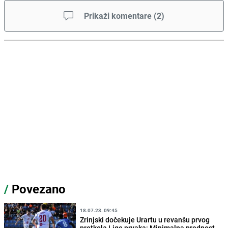
Prikaži komentare
(
2
)
/
Povezano
18.07.23. 09:45
Zrinjski dočekuje Urartu u revanšu prvog
pretkola Lige prvaka: Minimalna prednost