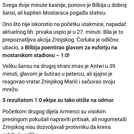
Svega dvije minute kasnije, ponovo je Bilbija u dobroj
šansi, ali kapiten Mostaraca pogađa stativu.
Ono što nije iskoristio na početku utakmice, napadač
aktuelnog bh. prvaka uspio je u 27. minuti. Bila je to
prepoznatljiva akcija Zrinjskog. Ćorluka je odlično
ubacio, a
Bilbija poentirao glavom za euforiju na
mostarskom stadionu – 1:0!
Veliku šansu na drugoj strani imao je Antwi u 39.
minuti, glavom je šutirao u petercu, ali sjajno je
reagovao vratar Zrinjskog Marić i sačuvao svoju
mrežu.
S rezultatom 1:0 ekipe su tako otišle na odmor.
Početkom drugog dijela Armenci su visokim
presingom pokušali napraviti pritisak, ali nogometaši
Zrinjskog nisu dozvoljavali protivniku da kreira