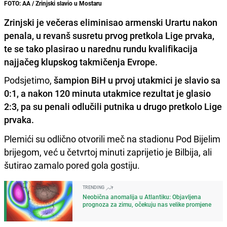
FOTO: AA / Zrinjski slavio u Mostaru
Zrinjski je večeras eliminisao armenski Urartu nakon
penala, u revanš susretu prvog pretkola Lige prvaka,
te se tako plasirao u narednu rundu kvalifikacija
najjačeg klupskog takmičenja Evrope.
Podsjetimo,
šampion BiH u prvoj utakmici je slavio sa
0:1, a nakon 120 minuta utakmice rezultat je glasio
2:3, pa su penali odlučili putnika u drugo pretkolo Lige
prvaka.
Plemići su odlično otvorili meč na stadionu Pod Bijelim
brijegom, već u četvrtoj minuti zaprijetio je Bilbija, ali
šutirao zamalo pored gola gostiju.
TRENDING
Neobična anomalija u Atlantiku: Objavljena
prognoza za zimu, očekuju nas velike promjene