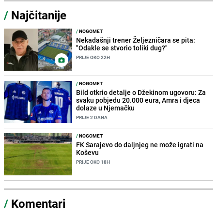
/
Najčitanije
/
NOGOMET
Nekadašnji trener Željezničara se pita:
"Odakle se stvorio toliki dug?"
PRIJE OKO 22H
/
NOGOMET
Bild otkrio detalje o Džekinom ugovoru: Za
svaku pobjedu 20.000 eura, Amra i djeca
dolaze u Njemačku
PRIJE 2 DANA
/
NOGOMET
FK Sarajevo do daljnjeg ne može igrati na
Koševu
PRIJE OKO 18H
/
Komentari