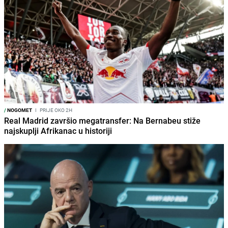
/
NOGOMET
I
PRIJE OKO 2H
Real Madrid završio megatransfer: Na Bernabeu stiže
najskuplji Afrikanac u historiji