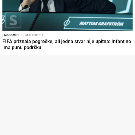
/
NOGOMET
I
PRIJE OKO 3H
FIFA priznala pogreške, ali jedna stvar nije upitna: Infantino
ima punu podršku