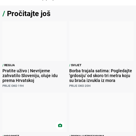
/
Pročitajte još
/
REGIJA
/
SVIJET
Pratite uživo | Nevrijeme
Borba trajala satima: Pogledajte
zahvatilo Sloveniju, oluje idu
'grdosiju' od skoro tri metra koju
prema Hrvatskoj
su braća izvukla iz mora
PRIJE OKO 19H
PRIJE OKO 20H