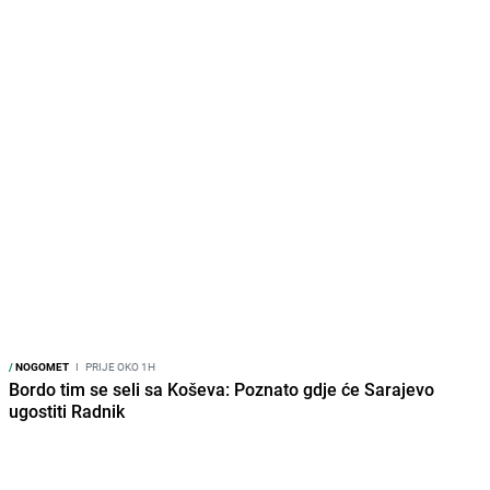
/
NOGOMET
I
PRIJE OKO 1H
Bordo tim se seli sa Koševa: Poznato gdje će Sarajevo
ugostiti Radnik