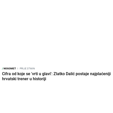
/
NOGOMET
I
PRIJE 37MIN
Cifra od koje se 'vrti u glavi': Zlatko Dalić postaje najplaćeniji
hrvatski trener u historiji