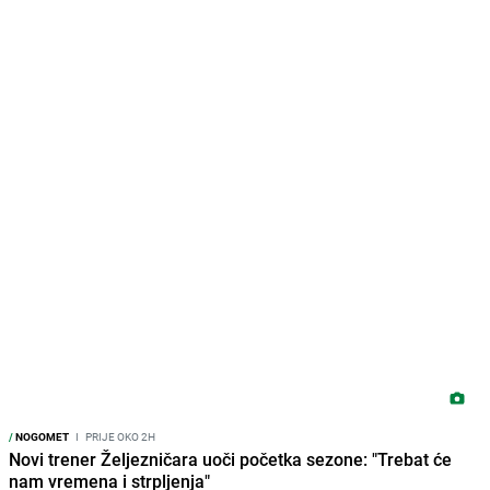
/
NOGOMET
I
PRIJE OKO 2H
Novi trener Željezničara uoči početka sezone: "Trebat će
nam vremena i strpljenja"