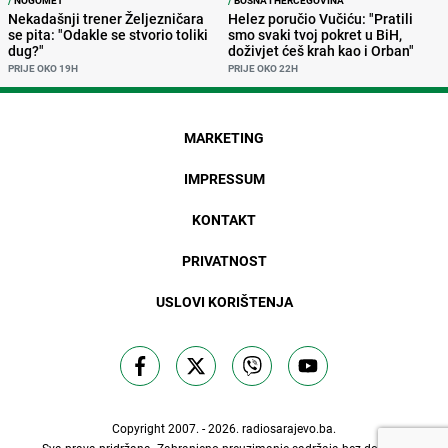
/
NOGOMET
/
BOSNA I HERCEGOVINA
Nekadašnji trener Željezničara
Helez poručio Vučiću: "Pratili
se pita: "Odakle se stvorio toliki
smo svaki tvoj pokret u BiH,
dug?"
doživjet ćeš krah kao i Orban"
PRIJE OKO 19H
PRIJE OKO 22H
MARKETING
IMPRESSUM
KONTAKT
PRIVATNOST
USLOVI KORIŠTENJA
Copyright 2007. - 2026.
radiosarajevo.ba
.