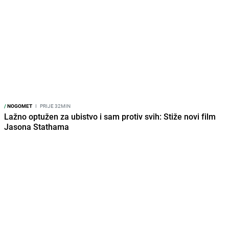
/
NOGOMET
I
PRIJE 32MIN
Lažno optužen za ubistvo i sam protiv svih: Stiže novi film
Jasona Stathama