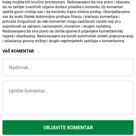
kojeg možete biti krivično procesuirani. Radiosarajevo.ba ima pravo i obavezu
da na zahtjev zvaničnih organa dostavi podatke o korisniku čiji komentari
sadrže govor mržnje, kao i da korisniku trajno blokira pristup. Obaviještavamo
vas da svaki čitatelj dobrovoljno pristupa čitanju i kreiranju komentara i
prihvata mogućnost da neki komentari mogu sadržavati narativ koji je u
suprotnosti sa vjerskim, nacionalnim, moralnim i drugim načelima.
Radiosarajevo.ba ima pravo da obriše sporne ili prijavljene komentare bez
najave i objašnjenja. Radiosarajevo.ba koristi automatski sistem prepoznavanja
i uklanjanja govora mržnje i drugih neprimjerenih sadržaja u komentarima.
VAŠ KOMENTAR
OBJAVITE KOMENTAR