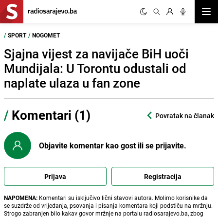
Otvor
/
SPORT
/
NOGOMET
Sjajna vijest za navijače BiH uoči
Mundijala: U Torontu odustali od
naplate ulaza u fan zone
/
Komentari (1)
Povratak na članak
Objavite komentar kao gost ili se prijavite.
Prijava
Registracija
NAPOMENA:
Komentari su isključivo lični stavovi autora. Molimo korisnike da
se suzdrže od vrijeđanja, psovanja i pisanja komentara koji podstiču na mržnju.
Strogo zabranjen bilo kakav govor mržnje na portalu radiosarajevo.ba, zbog