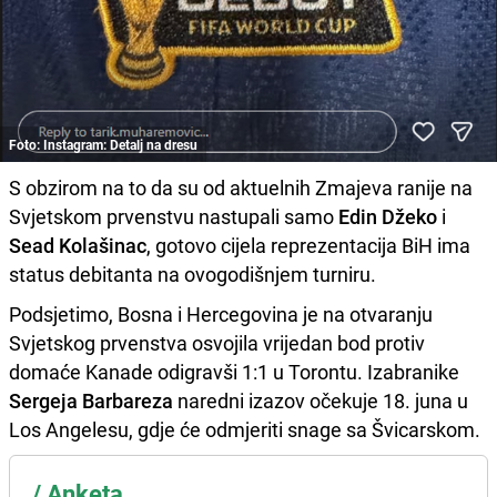
Foto: Instagram: Detalj na dresu
S obzirom na to da su od aktuelnih Zmajeva ranije na
Svjetskom prvenstvu nastupali samo
Edin Džeko
i
Sead Kolašinac
, gotovo cijela reprezentacija BiH ima
status debitanta na ovogodišnjem turniru.
Podsjetimo, Bosna i Hercegovina je na otvaranju
Svjetskog prvenstva osvojila vrijedan bod protiv
domaće Kanade odigravši 1:1 u Torontu. Izabranike
Sergeja Barbareza
naredni izazov očekuje 18. juna u
Los Angelesu, gdje će odmjeriti snage sa Švicarskom.
/
Anketa