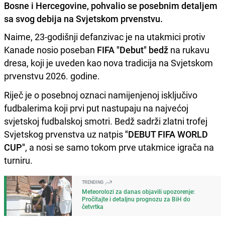
Bosne i Hercegovine, pohvalio se posebnim detaljem
sa svog debija na Svjetskom prvenstvu.
Naime, 23-godišnji defanzivac je na utakmici protiv
Kanade nosio poseban
FIFA "Debut" bedž
na rukavu
dresa, koji je uveden kao nova tradicija na Svjetskom
prvenstvu 2026. godine.
Riječ je o posebnoj oznaci namijenjenoj isključivo
fudbalerima koji prvi put nastupaju na najvećoj
svjetskoj fudbalskoj smotri. Bedž sadrži zlatni trofej
Svjetskog prvenstva uz natpis
"DEBUT FIFA WORLD
CUP"
, a nosi se samo tokom prve utakmice igrača na
turniru.
TRENDING
Meteorolozi za danas objavili upozorenje:
Pročitajte i detaljnu prognozu za BiH do
četvrtka