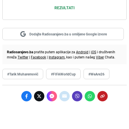
REZULTATI
Dodajte Radiosarajevo.ba u omiljene Google izvore
Radiosarajevo.ba
pratite putem aplikacije za
Android
|
iOS
i društvenih
mreža
Twitter
|
Facebook
|
Instagram
, kao i putem našeg
Viber
Chata.
#Tarik Muharemović
#FIFAWorldCup
#WeAre26