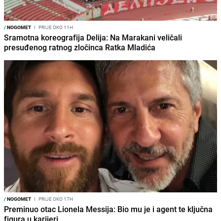
/
NOGOMET
I
PRIJE OKO 11H
Sramotna koreografija Delija: Na Marakani veličali
presuđenog ratnog zločinca Ratka Mladića
/
NOGOMET
I
PRIJE OKO 17H
Preminuo otac Lionela Messija: Bio mu je i agent te ključna
figura u karijeri