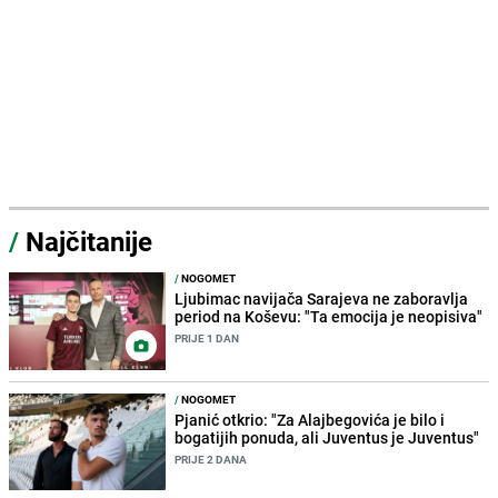
/
Najčitanije
/
NOGOMET
Ljubimac navijača Sarajeva ne zaboravlja
period na Koševu: "Ta emocija je neopisiva"
PRIJE 1 DAN
/
NOGOMET
Pjanić otkrio: "Za Alajbegovića je bilo i
bogatijih ponuda, ali Juventus je Juventus"
PRIJE 2 DANA