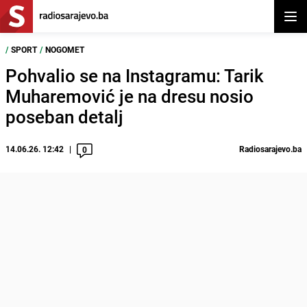
Otvor
/
SPORT
/
NOGOMET
Pohvalio se na Instagramu: Tarik
Muharemović je na dresu nosio
poseban detalj
14.06.26. 12:42
Radiosarajevo.ba
0