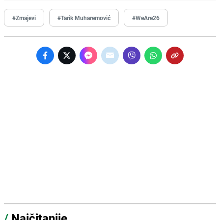
#Zmajevi
#Tarik Muharemović
#WeAre26
/
Najčitanije