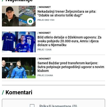
/
NOGOMET
Nekadašnji trener Željezničara se pita:
"Odakle se stvorio toliki dug?"
PRIJE OKO 15H
/
NOGOMET
Bild otkrio detalje o Džekinom ugovoru: Za
svaku pobjedu 20.000 eura, Amra i djeca
dolaze u Njemačku
PRIJE 1 DAN
/
NOGOMET
Samed Baždar pred transferom karijere:
Sutra potpisuje petogodišnji ugovor s novim
klubom
PRIJE 2 DANA
/
Komentari
Prikaži komentare
(
0
)