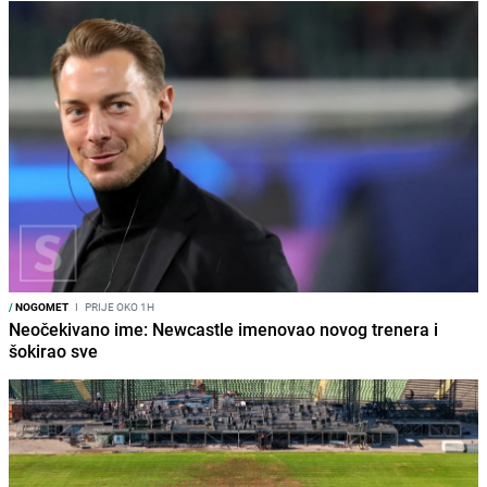
/
NOGOMET
I
PRIJE OKO 1H
Neočekivano ime: Newcastle imenovao novog trenera i
šokirao sve