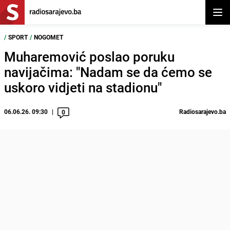
Otvor
/
SPORT
/
NOGOMET
Muharemović poslao poruku
navijačima: "Nadam se da ćemo se
uskoro vidjeti na stadionu"
06.06.26. 09:30
Radiosarajevo.ba
0