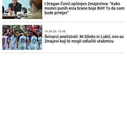
I Dragan Čović opčinjen Zmajevima: "Kako
momci punih srca brane boje BiH! To da nam
bude primjer"
16.06.26. 15:48
Švicarci analizirali: Ni Džeko ni Lukić, ovo su
Zmajevi koji bi mogli odlučiti utakmicu