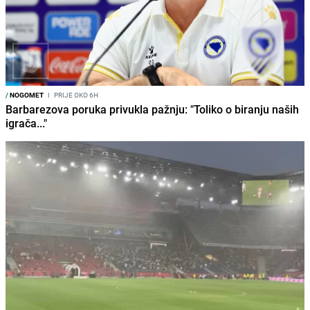
/
NOGOMET
I
PRIJE OKO 6H
Barbarezova poruka privukla pažnju: "Toliko o biranju naših
igrača..."