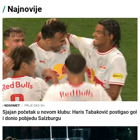
/
Najnovije
/
NOGOMET
I
PRIJE OKO 3H
Sjajan početak u novom klubu: Haris Tabaković postigao gol
i donio pobjedu Salzburgu