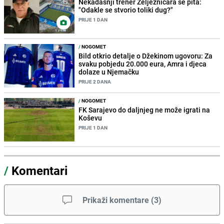
Nekadašnji trener Željezničara se pita:
"Odakle se stvorio toliki dug?"
PRIJE 1 DAN
/
NOGOMET
Bild otkrio detalje o Džekinom ugovoru: Za
svaku pobjedu 20.000 eura, Amra i djeca
dolaze u Njemačku
PRIJE 2 DANA
/
NOGOMET
FK Sarajevo do daljnjeg ne može igrati na
Koševu
PRIJE 1 DAN
/
Komentari
Prikaži komentare
(
3
)