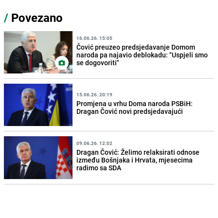
/
Povezano
16.06.26. 15:05
Čović preuzeo predsjedavanje Domom
naroda pa najavio deblokadu: "Uspjeli smo
se dogovoriti"
15.06.26. 20:19
Promjena u vrhu Doma naroda PSBiH:
Dragan Čović novi predsjedavajući
09.06.26. 12:02
Dragan Čović: Želimo relaksirati odnose
između Bošnjaka i Hrvata, mjesecima
radimo sa SDA