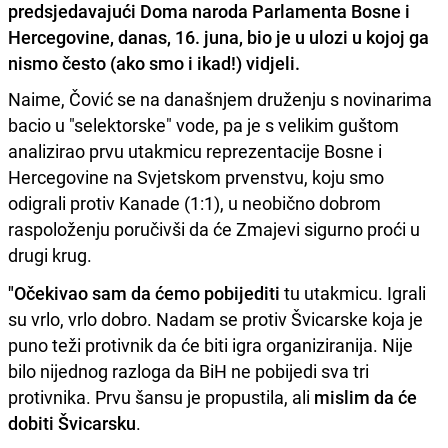
predsjedavajući Doma naroda Parlamenta Bosne i
Hercegovine, danas, 16. juna, bio je u ulozi u kojoj ga
nismo često (ako smo i ikad!) vidjeli.
Naime, Čović se na današnjem druženju s novinarima
bacio u "selektorske" vode, pa je s velikim guštom
analizirao prvu utakmicu reprezentacije Bosne i
Hercegovine na Svjetskom prvenstvu, koju smo
odigrali protiv Kanade (1:1), u neobično dobrom
raspoloženju poručivši da će Zmajevi sigurno proći u
drugi krug.
"Očekivao sam da ćemo pobijediti
tu utakmicu. Igrali
su vrlo, vrlo dobro. Nadam se protiv Švicarske koja je
puno teži protivnik da će biti igra organiziranija. Nije
bilo nijednog razloga da BiH ne pobijedi sva tri
protivnika. Prvu šansu je propustila, ali
mislim da će
dobiti Švicarsku
.