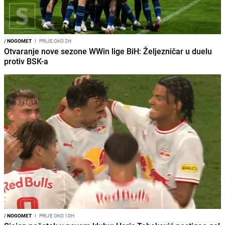
/
NOGOMET
I
PRIJE OKO 2H
Otvaranje nove sezone WWin lige BiH: Željezničar u duelu
protiv BSK-a
/
NOGOMET
I
PRIJE OKO 10H