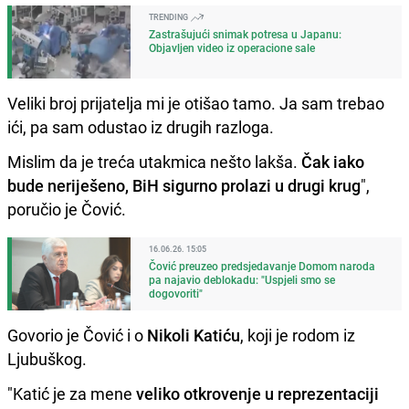
TRENDING
Zastrašujući snimak potresa u Japanu:
Objavljen video iz operacione sale
Veliki broj prijatelja mi je otišao tamo. Ja sam trebao
ići, pa sam odustao iz drugih razloga.
Mislim da je treća utakmica nešto lakša.
Čak iako
bude neriješeno, BiH sigurno prolazi u drugi krug
",
poručio je Čović.
16.06.26. 15:05
Čović preuzeo predsjedavanje Domom naroda
pa najavio deblokadu: "Uspjeli smo se
dogovoriti"
Govorio je Čović i o
Nikoli Katiću
, koji je rodom iz
Ljubuškog.
"Katić je za mene
veliko otkrovenje u reprezentaciji