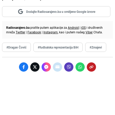
Dodajte Radiosarajevo.ba u omiljene Google izvore
Radiosarajevo.ba
pratite putem aplikacije za
Android
|
iOS
i društvenih
mreža
Twitter
|
Facebook
|
Instagram
, kao i putem našeg
Viber
Chata.
#Dragan Čović
#fudbalska reprezentacija BiH
#Zmajevi