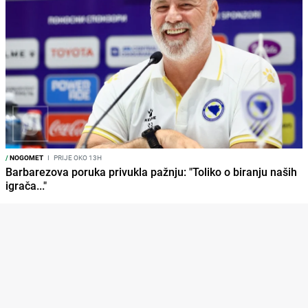
/
NOGOMET
I
PRIJE OKO 13H
Barbarezova poruka privukla pažnju: "Toliko o biranju naših
igrača..."