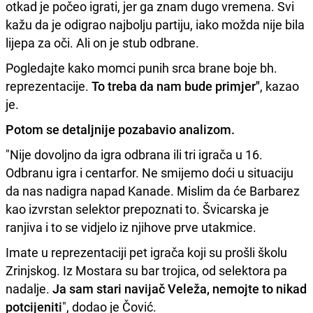
otkad je počeo igrati, jer ga znam dugo vremena. Svi
kažu da je odigrao najbolju partiju, iako možda nije bila
lijepa za oči. Ali on je stub odbrane.
Pogledajte kako momci punih srca brane boje bh.
reprezentacije.
To treba da nam bude primjer"
, kazao
je.
Potom se detaljnije pozabavio analizom.
"Nije dovoljno da igra odbrana ili tri igrača u 16.
Odbranu igra i centarfor. Ne smijemo doći u situaciju
da nas nadigra napad Kanade. Mislim da će Barbarez
kao izvrstan selektor prepoznati to. Švicarska je
ranjiva i to se vidjelo iz njihove prve utakmice.
Imate u reprezentaciji pet igrača koji su prošli školu
Zrinjskog. Iz Mostara su bar trojica, od selektora pa
nadalje.
Ja sam stari navijač Veleža, nemojte to nikad
potcijeniti
", dodao je Čović.