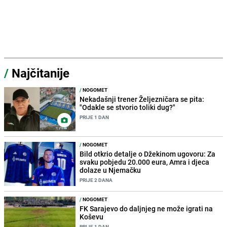
/
Najčitanije
/
NOGOMET
Nekadašnji trener Željezničara se pita:
"Odakle se stvorio toliki dug?"
PRIJE 1 DAN
/
NOGOMET
Bild otkrio detalje o Džekinom ugovoru: Za
svaku pobjedu 20.000 eura, Amra i djeca
dolaze u Njemačku
PRIJE 2 DANA
/
NOGOMET
FK Sarajevo do daljnjeg ne može igrati na
Koševu
PRIJE 1 DAN