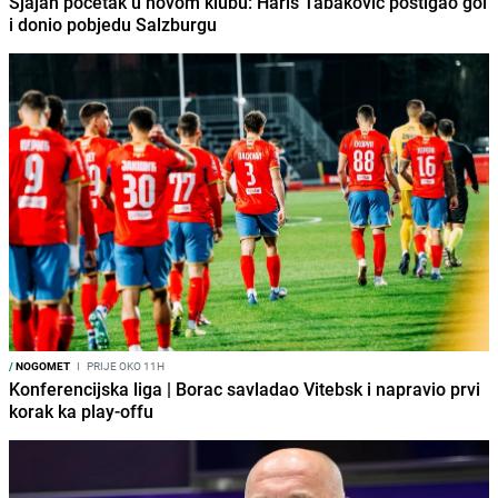
Sjajan početak u novom klubu: Haris Tabaković postigao gol
i donio pobjedu Salzburgu
/
NOGOMET
I
PRIJE OKO 11H
Konferencijska liga | Borac savladao Vitebsk i napravio prvi
korak ka play-offu