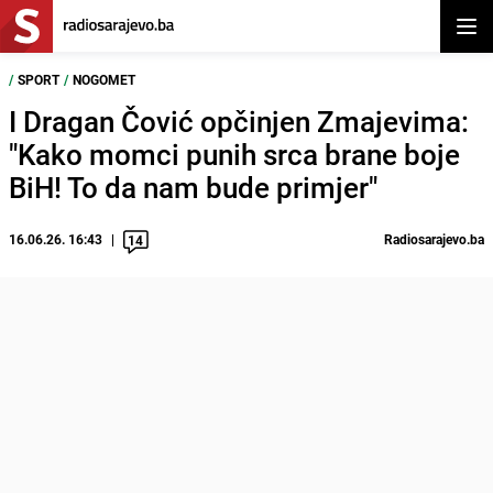
Otvor
/
SPORT
/
NOGOMET
I Dragan Čović opčinjen Zmajevima:
"Kako momci punih srca brane boje
BiH! To da nam bude primjer"
16.06.26. 16:43
Radiosarajevo.ba
14