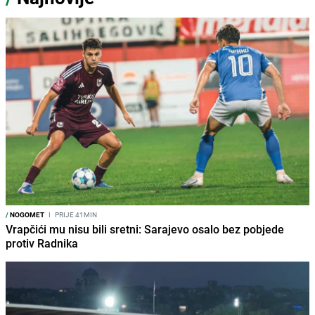
/
NOGOMET
I
PRIJE 41MIN
Vrapčići mu nisu bili sretni: Sarajevo osalo bez pobjede
protiv Radnika