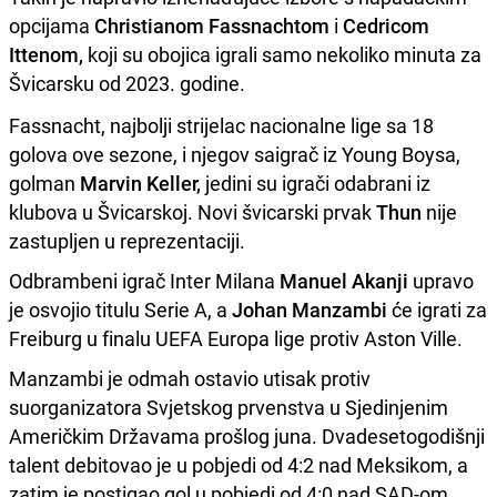
opcijama
Christianom Fassnachtom
i
Cedricom
Ittenom,
koji su obojica igrali samo nekoliko minuta za
Švicarsku od 2023. godine.
Fassnacht, najbolji strijelac nacionalne lige sa 18
golova ove sezone, i njegov saigrač iz Young Boysa,
golman
Marvin Keller,
jedini su igrači odabrani iz
klubova u Švicarskoj. Novi švicarski prvak
Thun
nije
zastupljen u reprezentaciji.
Odbrambeni igrač Inter Milana
Manuel Akanji
upravo
je osvojio titulu Serie A, a
Johan Manzambi
će igrati za
Freiburg u finalu UEFA Europa lige protiv Aston Ville.
Manzambi je odmah ostavio utisak protiv
suorganizatora Svjetskog prvenstva u Sjedinjenim
Američkim Državama prošlog juna. Dvadesetogodišnji
talent debitovao je u pobjedi od 4:2 nad Meksikom, a
zatim je postigao gol u pobjedi od 4:0 nad SAD-om.