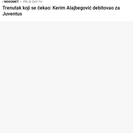
/
NOGOMET
I
PRIJE OKO 7H
Trenutak koji se čekao: Kerim Alajbegović debitovao za
Juventus