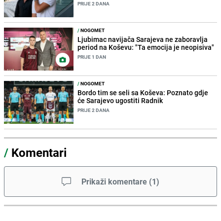
PRIJE 2 DANA
/
NOGOMET
Ljubimac navijača Sarajeva ne zaboravlja
period na Koševu: "Ta emocija je neopisiva"
PRIJE 1 DAN
/
NOGOMET
Bordo tim se seli sa Koševa: Poznato gdje
će Sarajevo ugostiti Radnik
PRIJE 2 DANA
/
Komentari
Prikaži komentare
(
1
)