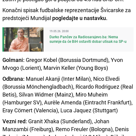
Konačni spisak fudbalske reprezentacije Švicarske za
predstojeći Mundijal
pogledajte u nastavku.
19.05.26. 20:00
Darko Pančev za Radiosarajevo.ba: Nema
sumnje da će BiH ostaviti dobar utisak na SP-u
Golmani:
Gregor Kobel (Borussia Dortmund), Yvon
Mvogo (Lorient), Marvin Keller (Young Boys)
Odbrana:
Manuel Akanji (Inter Milan), Nico Elvedi
(Borussia Mönchengladbach), Ricardo Rodriguez (Real
Betis), Silvan Widmer (Mainz), Miro Muheim
(Hamburger SV), Aurèle Amenda (Eintracht Frankfurt),
Eray Cömert (Valencia), Luca Jaquez (Stuttgart)
Vezni red:
Granit Xhaka (Sunderland), Johan
Manzambi (Freiburg), Remo Freuler (Bologna), Denis