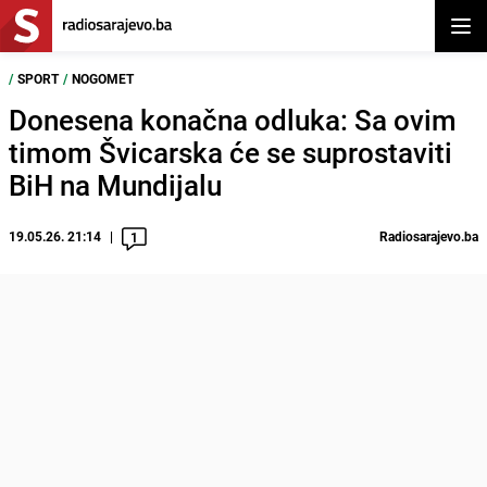
Otvor
/
SPORT
/
NOGOMET
Donesena konačna odluka: Sa ovim
timom Švicarska će se suprostaviti
BiH na Mundijalu
19.05.26. 21:14
Radiosarajevo.ba
1