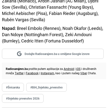
Zakaria (Monaco), Ardon Jashari (AC Milan), Djibril
Sow (Sevilla), Christian Fassnacht (Young Boys),
Michel Aebischer (Pisa), Fabian Rieder (Augsburg),
Rubén Vargas (Sevilla)
Napad:
Breel Embolo (Rennes), Noah Okafor (Leeds),
Dan Ndoye (Nottingham Forest), Zeki Amdouni
(Burnley), Cedric Itten (Fortuna Dusseldorf)
Dodajte Radiosarajevo.ba u omiljene Google izvore
Radiosarajevo.ba
pratite putem aplikacije za
Android
|
iOS
i društvenih
mreža
Twitter
|
Facebook
|
Instagram
, kao i putem našeg
Viber
Chata.
#Švicarska
#BiH_Svjetsko_prvenstvo
#Svjetsko prvenstvo 2026