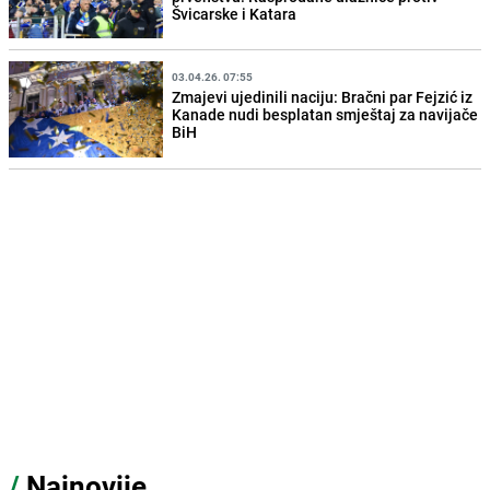
Švicarske i Katara
03.04.26. 07:55
Zmajevi ujedinili naciju: Bračni par Fejzić iz
Kanade nudi besplatan smještaj za navijače
BiH
/
Najnovije