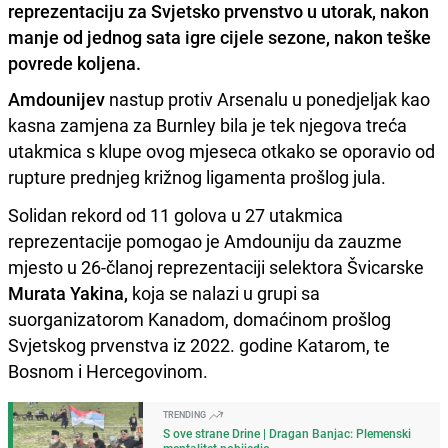
reprezentaciju za Svjetsko prvenstvo u utorak, nakon
manje od jednog sata igre cijele sezone, nakon teške
povrede koljena.
Amdounijev
nastup protiv Arsenalu u ponedjeljak kao
kasna zamjena za Burnley bila je tek njegova treća
utakmica s klupe ovog mjeseca otkako se oporavio od
rupture prednjeg križnog ligamenta prošlog jula.
Solidan rekord od 11 golova u 27 utakmica
reprezentacije pomogao je Amdouniju da zauzme
mjesto u 26-članoj reprezentaciji selektora Švicarske
Murata Yakina,
koja se nalazi u grupi sa
suorganizatorom Kanadom, domaćinom prošlog
Svjetskog prvenstva iz 2022. godine Katarom, te
Bosnom i Hercegovinom.
TRENDING
S ove strane Drine | Dragan Banjac: Plemenski
mentalitet pobijedio