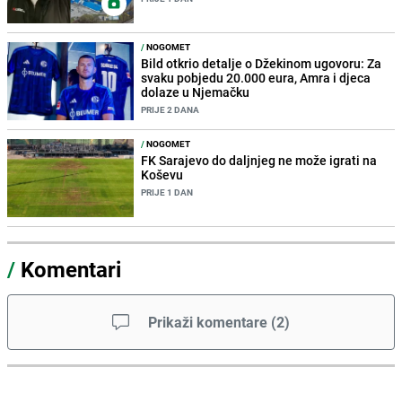
/
NOGOMET
Bild otkrio detalje o Džekinom ugovoru: Za
svaku pobjedu 20.000 eura, Amra i djeca
dolaze u Njemačku
PRIJE 2 DANA
/
NOGOMET
FK Sarajevo do daljnjeg ne može igrati na
Koševu
PRIJE 1 DAN
/
Komentari
Prikaži komentare
(
2
)