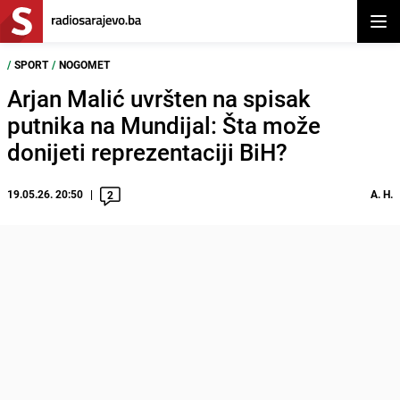
Otvor
/
SPORT
/
NOGOMET
Arjan Malić uvršten na spisak
putnika na Mundijal: Šta može
donijeti reprezentaciji BiH?
19.05.26. 20:50
A. H.
2