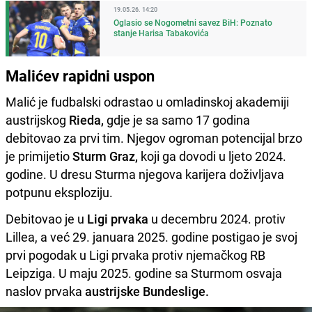
19.05.26. 14:20
Oglasio se Nogometni savez BiH: Poznato
stanje Harisa Tabakovića
Malićev rapidni uspon
Malić je fudbalski odrastao u omladinskoj akademiji
austrijskog
Rieda,
gdje je sa samo 17 godina
debitovao za prvi tim. Njegov ogroman potencijal brzo
je primijetio
Sturm Graz,
koji ga dovodi u ljeto 2024.
godine. U dresu Sturma njegova karijera doživljava
potpunu eksploziju.
Debitovao je u
Ligi prvaka
u decembru 2024. protiv
Lillea, a već 29. januara 2025. godine postigao je svoj
prvi pogodak u Ligi prvaka protiv njemačkog RB
Leipziga. U maju 2025. godine sa Sturmom osvaja
naslov prvaka
austrijske Bundeslige.