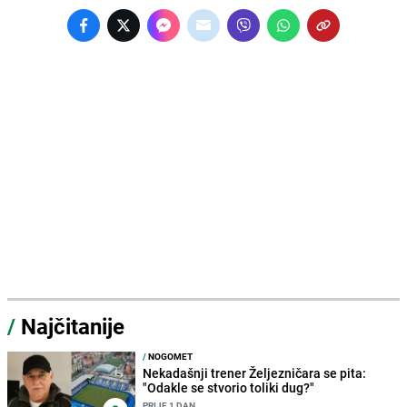
/
Najčitanije
/
NOGOMET
Nekadašnji trener Željezničara se pita:
"Odakle se stvorio toliki dug?"
PRIJE 1 DAN