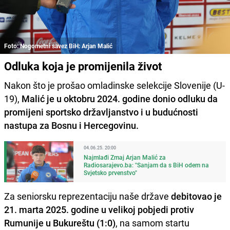
Foto: Nogometni savez BiH: Arjan Malić
Odluka koja je promijenila život
Nakon što je prošao omladinske selekcije Slovenije (U-
19),
Malić je u oktobru 2024. godine donio odluku da
promijeni sportsko državljanstvo i u budućnosti
nastupa za Bosnu i Hercegovinu.
04.06.25. 20:00
Najmlađi Zmaj Arjan Malić za
Radiosarajevo.ba: "Sanjam da s BiH odem na
Svjetsko prvenstvo"
Za seniorsku reprezentaciju naše države
debitovao je
21. marta 2025. godine u velikoj pobjedi protiv
Rumunije u Bukureštu (1:0)
, na samom startu