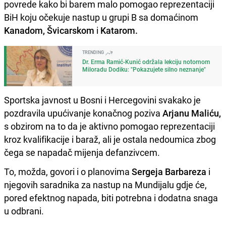
povrede kako bi barem malo pomogao reprezentaciji
BiH koju očekuje nastup u grupi B sa domaćinom
Kanadom, Švicarskom
i
Katarom.
TRENDING
Dr. Erma Ramić-Kunić održala lekciju notornom
Miloradu Dodiku: "Pokazujete silno neznanje"
Sportska javnost u Bosni i Hercegovini svakako je
pozdravila upućivanje konačnog poziva
Arjanu Maliću,
s obzirom na to da je aktivno pomogao reprezentaciji
kroz kvalifikacije i baraž, ali je ostala nedoumica zbog
čega se napadač mijenja defanzivcem.
To, možda, govori i o planovima
Sergeja Barbareza
i
njegovih saradnika za nastup na Mundijalu gdje će,
pored efektnog napada, biti potrebna i dodatna snaga
u odbrani.