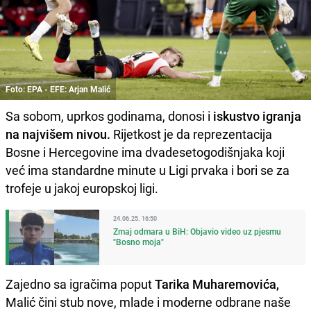
Foto: EPA - EFE: Arjan Malić
Sa sobom, uprkos godinama, donosi i
iskustvo igranja
na najvišem nivou.
Rijetkost je da reprezentacija
Bosne i Hercegovine ima dvadesetogodišnjaka koji
već ima standardne minute u Ligi prvaka i bori se za
trofeje u jakoj europskoj ligi.
24.06.25. 16:50
Zmaj odmara u BiH: Objavio video uz pjesmu
"Bosno moja"
Zajedno sa igračima poput
Tarika Muharemovića,
Malić čini stub nove, mlade i moderne odbrane naše