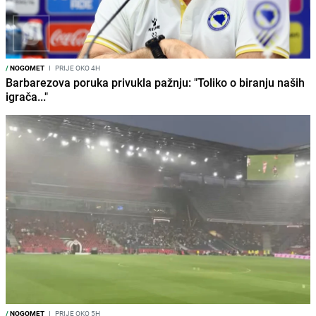
/
NOGOMET
I
PRIJE OKO 4H
Barbarezova poruka privukla pažnju: "Toliko o biranju naših
igrača..."
/
NOGOMET
I
PRIJE OKO 5H