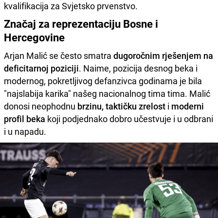
kvalifikacija za Svjetsko prvenstvo.
Značaj za reprezentaciju Bosne i
Hercegovine
Arjan Malić se često smatra
dugoročnim rješenjem na
deficitarnoj poziciji
. Naime, pozicija desnog beka i
modernog, pokretljivog defanzivca godinama je bila
"najslabija karika" našeg nacionalnog tima tima. Malić
donosi neophodnu
brzinu, taktičku zrelost
i
moderni
profil beka
koji podjednako dobro učestvuje i u odbrani
i u napadu.