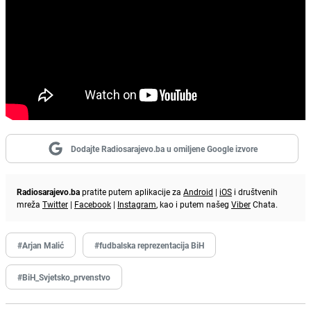
Dodajte Radiosarajevo.ba u omiljene Google izvore
Radiosarajevo.ba
pratite putem aplikacije za
Android
|
iOS
i društvenih
mreža
Twitter
|
Facebook
|
Instagram
, kao i putem našeg
Viber
Chata.
#Arjan Malić
#fudbalska reprezentacija BiH
#BiH_Svjetsko_prvenstvo