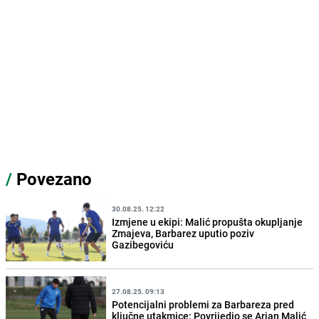
/
Povezano
30.08.25. 12:22
Izmjene u ekipi: Malić propušta okupljanje
Zmajeva, Barbarez uputio poziv
Gazibegoviću
27.08.25. 09:13
Potencijalni problemi za Barbareza pred
ključne utakmice: Povrijedio se Arjan Malić