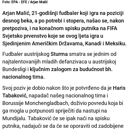
Foto: EPA - EFE / Arjan Malić
Arjan Malić, 21-godišnji fudbaler koji igra na poziciji
desnog beka, a po potrebi i stopera, našao se, nakon
pretpoziva, i na konačnom spisku putnika na FIFA
Svjetsko prvenstvo koje se ovog ljeta igra u
Sjedinjenim Američkim Državama, Kanadi i Meksiku.
Fudbaler austrijskog
Sturma
smatra se jednim od
najtalentovanijih mladih defanzivaca u austrijskoj
Bundesligi i
ključnim zalogom za budućnost bh.
nacionalnog tima.
Svoj poziv je dobio nakon što je potvrđeno da je
Haris
Tabaković,
napadač našeg nacionalnog tima i
Borussije Monchengladbach, doživio povredu koja bi
ga mogla u potpunosti spriječiti da nastupi na
Mundijalu. Tabaković će se ipak naći na spisku
putnika, nadajući se da će se oporaviti od zadobijene