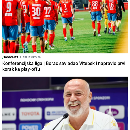
/
NOGOMET
I
PRIJE OKO 2H
Konferencijska liga | Borac savladao Vitebsk i napravio prvi
korak ka play-offu