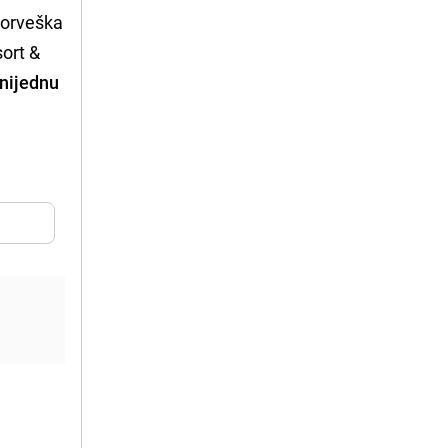
Norveška
sort &
 nijednu