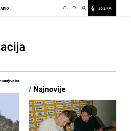
RADIO
90,2 FM
acija
osarajevo.ba
/
Najnovije