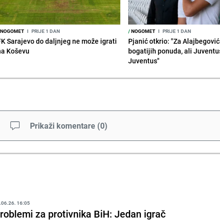
NOGOMET
I
PRIJE 1 DAN
/
NOGOMET
I
PRIJE 1 DAN
FK Sarajevo do daljnjeg ne može igrati
Pjanić otkrio: "Za Alajbegovića
na Koševu
bogatijih ponuda, ali Juventu
Juventus"
Prikaži komentare
(
0
)
.06.26. 16:05
roblemi za protivnika BiH: Jedan igrač