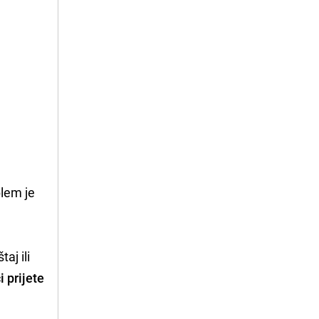
blem je
a
aj ili
i prijete