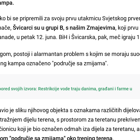
kampa.
ako bi se pripremili za svoju prvu utakmicu Svjetskog prve
Inače,
Švicarci su u grupi B, s našim Zmajevima
, koji prvu
ade, u petak 12. juna. BiH i Švicarska, pak, meč igraju 1
lagom, postoji i alarmantan problem s kojim se moraju suoč
ning kampa označeno "područje sa zmijama".
ored svojih izvora: Restrikcije vode traju danima, građani i farme u
vio je sliku njihovog objekta s oznakama različitih dijelov
tražnjem dijelu terena, s prostorom za teretanu prekrive
čionicu koji je bio označen odmah iza dijela za teretanu, a
om "područje sa zmijama" oko trening terena
.