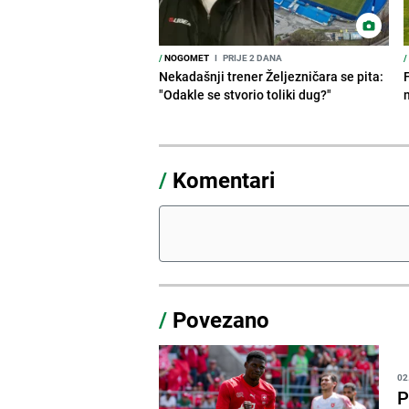
/
NOGOMET
I
PRIJE 2 DANA
/
Nekadašnji trener Željezničara se pita:
"Odakle se stvorio toliki dug?"
/
Komentari
/
Povezano
02
P