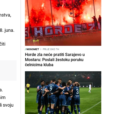
nstva,
8. juna.
iti
/
NOGOMET
I
PRIJE OKO 7H
Horde zla neće pratiti Sarajevo u
Mostaru: Poslali žestoku poruku
čelnicima kluba
a.
nim
li svoju