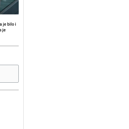
 je bilo i
s je