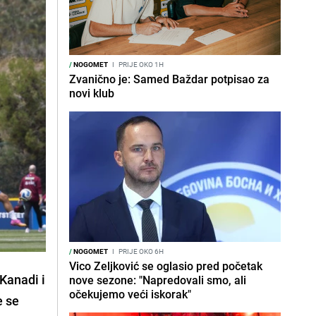
/
NOGOMET
I
PRIJE OKO 1H
Zvanično je: Samed Baždar potpisao za
novi klub
/
NOGOMET
I
PRIJE OKO 6H
Vico Zeljković se oglasio pred početak
 Kanadi i
nove sezone: "Napredovali smo, ali
očekujemo veći iskorak"
e se