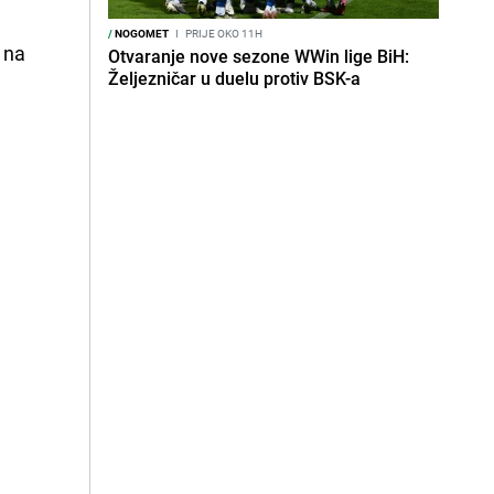
/
NOGOMET
I
PRIJE OKO 11H
 na
Otvaranje nove sezone WWin lige BiH:
Željezničar u duelu protiv BSK-a