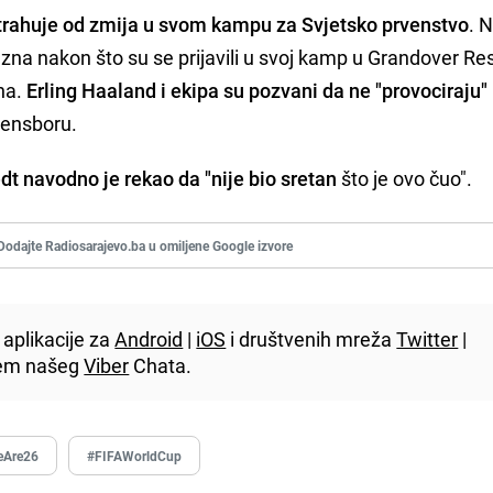
 strahuje od zmija u svom kampu za Svjetsko prvenstvo
. 
na nakon što su se prijavili u svoj kamp u Grandover Re
na.
Erling Haaland i ekipa su pozvani da ne "provociraju"
ensboru.
dt navodno je rekao da "nije bio sretan
što je ovo čuo".
Dodajte Radiosarajevo.ba u omiljene Google izvore
aplikacije za
Android
|
iOS
i društvenih mreža
Twitter
|
utem našeg
Viber
Chata.
eAre26
#FIFAWorldCup