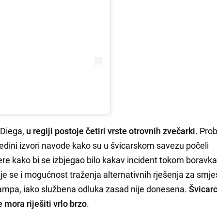
 Diega,
u regiji postoje četiri vrste otrovnih zvečarki
. Pro
jedini izvori navode kako su u švicarskom savezu počeli
re kako bi se izbjegao bilo kakav incident tokom boravk
je se i mogućnost traženja alternativnih rješenja za smješt
ampa, iako službena odluka zasad nije donesena.
Švicarc
mora riješiti vrlo brzo
.