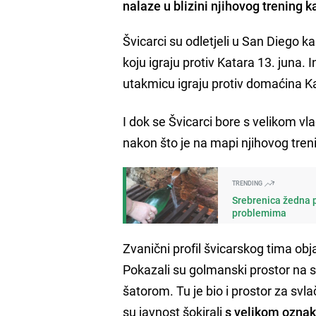
nalaze u blizini njihovog trening 
Švicarci su odletjeli u San Diego k
koju igraju protiv Katara 13. juna. 
utakmicu igraju protiv domaćina Kan
I dok se Švicarci bore s velikom v
nakon što je na mapi njihovog tre
TRENDING
Srebrenica žedna p
problemima
Zvanični profil švicarskog tima obja
Pokazali su golmanski prostor na s
šatorom. Tu je bio i prostor za svla
su javnost šokirali
s velikom oznak