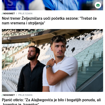
/
NOGOMET
I
PRIJE 52MIN
Novi trener Željezničara uoči početka sezone: "Trebat će
nam vremena i strpljenja"
/
NOGOMET
I
PRIJE 53MIN
Pjanić otkrio: "Za Alajbegovića je bilo i bogatijih ponuda, ali
Juventus je Juventus"