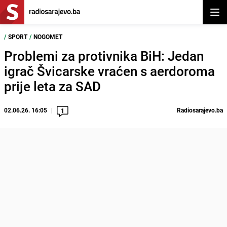
Otvor
/
SPORT
/
NOGOMET
Problemi za protivnika BiH: Jedan
igrač Švicarske vraćen s aerdoroma
prije leta za SAD
02.06.26. 16:05
Radiosarajevo.ba
1