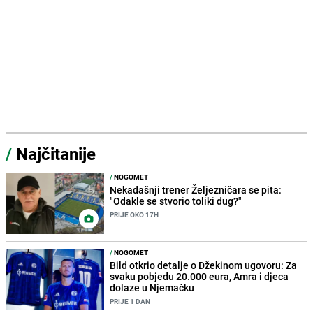
/
Najčitanije
/
NOGOMET
Nekadašnji trener Željezničara se pita:
"Odakle se stvorio toliki dug?"
PRIJE OKO 17H
/
NOGOMET
Bild otkrio detalje o Džekinom ugovoru: Za
svaku pobjedu 20.000 eura, Amra i djeca
dolaze u Njemačku
PRIJE 1 DAN