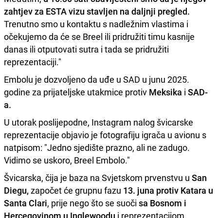
zahtjev za ESTA vizu stavljen na daljnji pregled.
Trenutno smo u kontaktu s nadležnim vlastima i
očekujemo da će se Breel ili pridružiti timu kasnije
danas ili otputovati sutra i tada se pridružiti
reprezentaciji."
Embolu je dozvoljeno da uđe u SAD u junu 2025.
godine za prijateljske utakmice protiv
Meksika
i
SAD-
a.
U utorak poslijepodne, Instagram nalog švicarske
reprezentacije objavio je fotografiju igrača u avionu s
natpisom: "Jedno sjedište prazno, ali ne zadugo.
Vidimo se uskoro, Breel Embolo."
Švicarska, čija je baza na Svjetskom prvenstvu u
San
Diegu,
započet će grupnu fazu
13. juna protiv Katara u
Santa Clari
, prije nego što se suoči
sa Bosnom i
Hercegovinom u Inglewoodu
i reprezentacijom