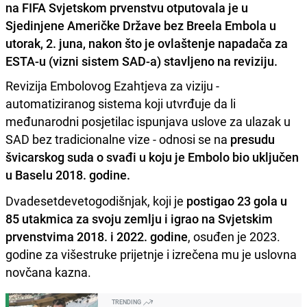
na FIFA Svjetskom prvenstvu otputovala je u
Sjedinjene Američke Države bez Breela Embola u
utorak, 2. juna, nakon što je ovlaštenje napadača za
ESTA-u (vizni sistem SAD-a) stavljeno na reviziju.
Revizija Embolovog Ezahtjeva za viziju -
automatiziranog sistema koji utvrđuje da li
međunarodni posjetilac ispunjava uslove za ulazak u
SAD bez tradicionalne vize - odnosi se na
presudu
švicarskog suda o svađi u koju je Embolo bio uključen
u Baselu 2018. godine.
Dvadesetdevetogodišnjak, koji je
postigao 23 gola u
85 utakmica za svoju zemlju i igrao na Svjetskim
prvenstvima 2018. i 2022. godine
, osuđen je 2023.
godine za višestruke prijetnje i izrečena mu je uslovna
novčana kazna.
TRENDING