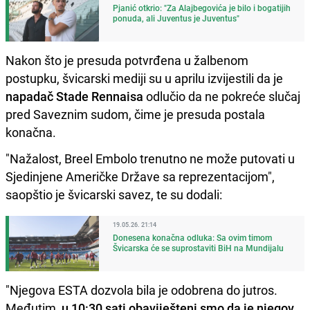
Pjanić otkrio: "Za Alajbegovića je bilo i bogatijih
ponuda, ali Juventus je Juventus"
Nakon što je presuda potvrđena u žalbenom
postupku, švicarski mediji su u aprilu izvijestili da je
napadač Stade Rennaisa
odlučio da ne pokreće slučaj
pred Saveznim sudom, čime je presuda postala
konačna.
"Nažalost, Breel Embolo trenutno ne može putovati u
Sjedinjene Američke Države sa reprezentacijom",
saopštio je švicarski savez, te su dodali:
19.05.26. 21:14
Donesena konačna odluka: Sa ovim timom
Švicarska će se suprostaviti BiH na Mundijalu
"Njegova ESTA dozvola bila je odobrena do jutros.
Međutim,
u 10:30 sati obaviješteni smo da je njegov