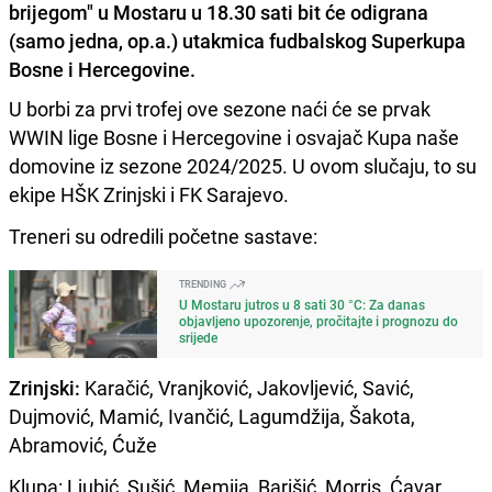
brijegom" u Mostaru u 18.30 sati bit će odigrana
(samo jedna, op.a.) utakmica fudbalskog Superkupa
Bosne i Hercegovine.
U borbi za prvi trofej ove sezone naći će se prvak
WWIN lige Bosne i Hercegovine i osvajač Kupa naše
domovine iz sezone 2024/2025. U ovom slučaju, to su
ekipe HŠK Zrinjski i FK Sarajevo.
Treneri su odredili početne sastave:
TRENDING
U Mostaru jutros u 8 sati 30 °C: Za danas
objavljeno upozorenje, pročitajte i prognozu do
srijede
Zrinjski:
Karačić, Vranjković, Jakovljević, Savić,
Dujmović, Mamić, Ivančić, Lagumdžija, Šakota,
Abramović, Ćuže
Klupa: Ljubić, Sušić, Memija, Barišić, Morris, Ćavar,