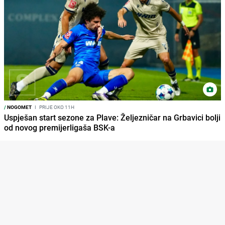
/
NOGOMET
I
PRIJE OKO 11H
Uspješan start sezone za Plave: Željezničar na Grbavici bolji
od novog premijerligaša BSK-a