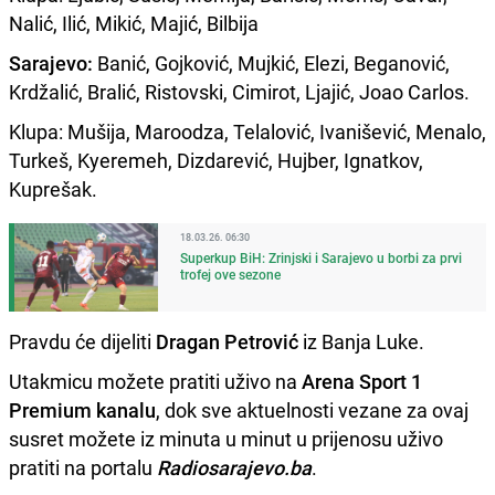
Nalić, Ilić, Mikić, Majić, Bilbija
Sarajevo:
Banić, Gojković, Mujkić, Elezi, Beganović,
Krdžalić, Bralić, Ristovski, Cimirot, Ljajić, Joao Carlos.
Klupa: Mušija, Maroodza, Telalović, Ivanišević, Menalo,
Turkeš, Kyeremeh, Dizdarević, Hujber, Ignatkov,
Kuprešak.
18.03.26. 06:30
Superkup BiH: Zrinjski i Sarajevo u borbi za prvi
trofej ove sezone
Pravdu će dijeliti
Dragan Petrović
iz Banja Luke.
Utakmicu možete pratiti uživo na
Arena Sport 1
Premium kanalu
, dok sve aktuelnosti vezane za ovaj
susret možete iz minuta u minut u prijenosu uživo
pratiti na portalu
Radiosarajevo.ba
.