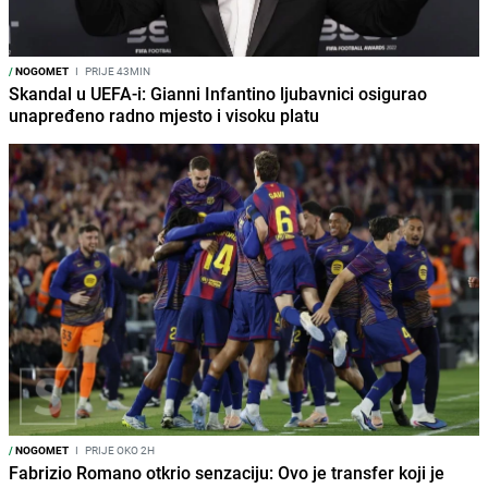
/
NOGOMET
I
PRIJE 43MIN
Skandal u UEFA-i: Gianni Infantino ljubavnici osigurao
unapređeno radno mjesto i visoku platu
/
NOGOMET
I
PRIJE OKO 2H
Fabrizio Romano otkrio senzaciju: Ovo je transfer koji je