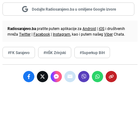
Dodajte Radiosarajevo.ba u omiljene Google izvore
Radiosarajevo.ba
pratite putem aplikacije za
Android
|
iOS
i društvenih
mreža
Twitter
|
Facebook
|
Instagram
, kao i putem našeg
Viber
Chata.
#FK Sarajevo
#HŠK Zrinjski
#Superkup BiH