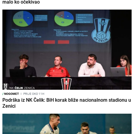
malo ko očekivao
/
NOGOMET
I
PRIJE OKO 11H
Podrška iz NK Čelik: BiH korak bliže nacionalnom stadionu u
Zenici