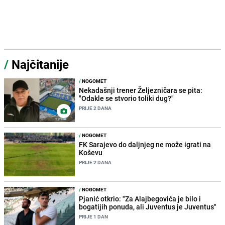
/
Najčitanije
/
NOGOMET
Nekadašnji trener Željezničara se pita:
"Odakle se stvorio toliki dug?"
PRIJE 2 DANA
/
NOGOMET
FK Sarajevo do daljnjeg ne može igrati na
Koševu
PRIJE 2 DANA
/
NOGOMET
Pjanić otkrio: "Za Alajbegovića je bilo i
bogatijih ponuda, ali Juventus je Juventus"
PRIJE 1 DAN