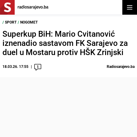
Otvor
/
SPORT
/
NOGOMET
Superkup BiH: Mario Cvitanović
iznenadio sastavom FK Sarajevo za
duel u Mostaru protiv HŠK Zrinjski
18.03.26. 17:55
Radiosarajevo.ba
1