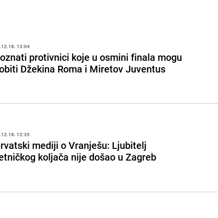
.12.18. 13:04
oznati protivnici koje u osmini finala mogu
obiti Džekina Roma i Miretov Juventus
.12.18. 12:35
rvatski mediji o Vranješu: Ljubitelj
etničkog koljača nije došao u Zagreb