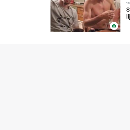
13
S
l