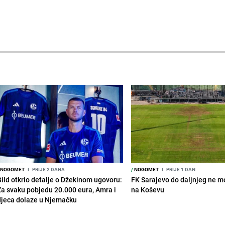
NOGOMET
I
PRIJE 2 DANA
/
NOGOMET
I
PRIJE 1 DAN
Bild otkrio detalje o Džekinom ugovoru:
FK Sarajevo do daljnjeg ne mo
Za svaku pobjedu 20.000 eura, Amra i
na Koševu
djeca dolaze u Njemačku