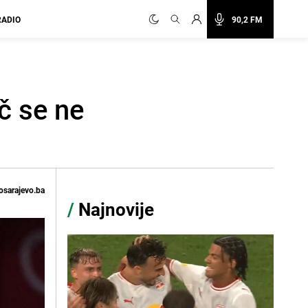
RADIO
90,2 FM
č se ne
osarajevo.ba
/
Najnovije