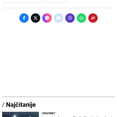
/
Najčitanije
/
NOGOMET