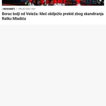
/
NOGOMET
I
PRIJE OKO 15H
Borac bolji od Veleža: Meč obilježio prekid zbog skandiranja
Ratku Mladiću