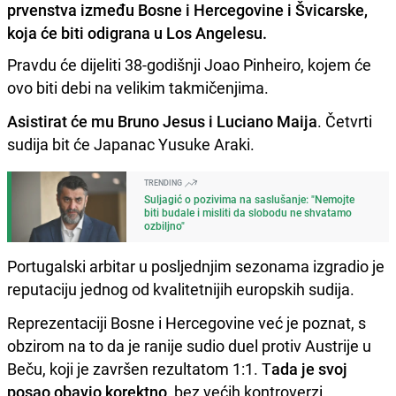
prvenstva između Bosne i Hercegovine i Švicarske,
koja će biti odigrana u Los Angelesu.
Pravdu će dijeliti 38-godišnji Joao Pinheiro, kojem će
ovo biti debi na velikim takmičenjima.
Asistirat će mu Bruno Jesus i Luciano Maija
. Četvrti
sudija bit će Japanac Yusuke Araki.
TRENDING
Suljagić o pozivima na saslušanje: "Nemojte
biti budale i misliti da slobodu ne shvatamo
ozbiljno"
Portugalski arbitar u posljednjim sezonama izgradio je
reputaciju jednog od kvalitetnijih europskih sudija.
Reprezentaciji Bosne i Hercegovine već je poznat, s
obzirom na to da je ranije sudio duel protiv Austrije u
Beču, koji je završen rezultatom 1:1. T
ada je svoj
posao obavio korektno
, bez većih kontroverzi.