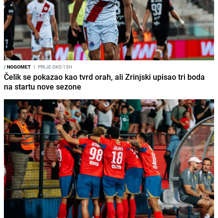
/
NOGOMET
I
PRIJE OKO 13H
Čelik se pokazao kao tvrd orah, ali Zrinjski upisao tri boda
na startu nove sezone