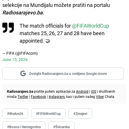
selekcije na Mundijalu možete pratiti na portalu
Radiosarajevo.ba.
The match officials for
@FIFAWorldCup
matches 25, 26, 27 and 28 have been
appointed. 🤝
— FIFA (@FIFAcom)
June 15, 2026
Dodajte Radiosarajevo.ba u omiljene Google izvore
Radiosarajevo.ba
pratite putem aplikacije za
Android
|
iOS
i društvenih
mreža
Twitter
|
Facebook
|
Instagram
, kao i putem našeg
Viber
Chata.
#WeAre26
#FIFAWorldCup
#Zmajevi
#Bosna i Hercegovina
#Švicarska