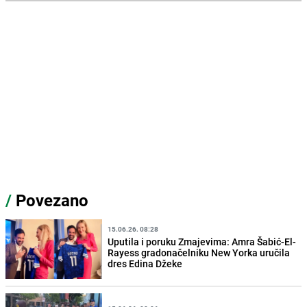
/
Povezano
15.06.26. 08:28
Uputila i poruku Zmajevima: Amra Šabić-El-
Rayess gradonačelniku New Yorka uručila
dres Edina Džeke