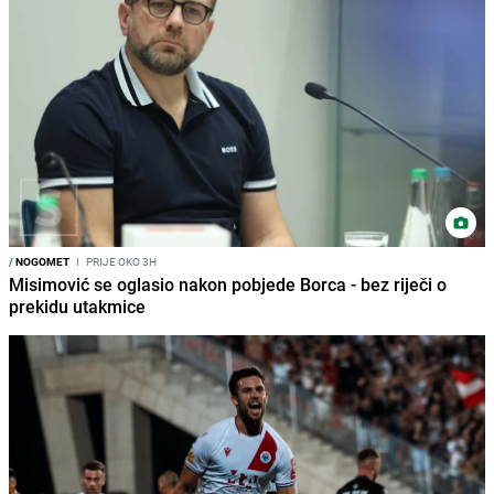
/
NOGOMET
I
PRIJE OKO 3H
Misimović se oglasio nakon pobjede Borca - bez riječi o
prekidu utakmice