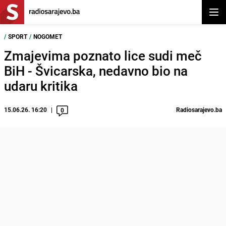
Otvor
/
SPORT
/
NOGOMET
Zmajevima poznato lice sudi meč
BiH - Švicarska, nedavno bio na
udaru kritika
15.06.26. 16:20
Radiosarajevo.ba
0