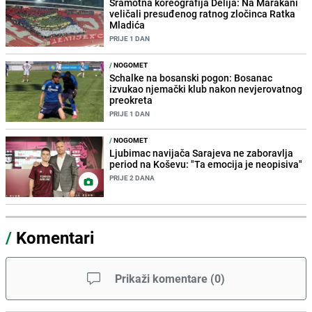
Sramotna koreografija Delija: Na Marakani
veličali presuđenog ratnog zločinca Ratka
Mladića
PRIJE 1 DAN
/
NOGOMET
Schalke na bosanski pogon: Bosanac
izvukao njemački klub nakon nevjerovatnog
preokreta
PRIJE 1 DAN
/
NOGOMET
Ljubimac navijača Sarajeva ne zaboravlja
period na Koševu: "Ta emocija je neopisiva"
PRIJE 2 DANA
/
Komentari
Prikaži komentare
(
0
)