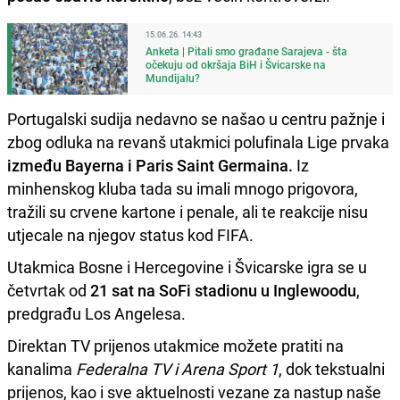
15.06.26. 14:43
Anketa | Pitali smo građane Sarajeva - šta
očekuju od okršaja BiH i Švicarske na
Mundijalu?
Portugalski sudija nedavno se našao u centru pažnje i
zbog odluka na revanš utakmici polufinala Lige prvaka
između Bayerna i Paris Saint Germaina.
Iz
minhenskog kluba tada su imali mnogo prigovora,
tražili su crvene kartone i penale, ali te reakcije nisu
utjecale na njegov status kod FIFA.
Utakmica Bosne i Hercegovine i Švicarske igra se u
četvrtak od
21 sat na SoFi stadionu u Inglewoodu
,
predgrađu Los Angelesa.
Direktan TV prijenos utakmice možete pratiti na
kanalima
Federalna TV i Arena Sport 1
, dok tekstualni
prijenos, kao i sve aktuelnosti vezane za nastup naše