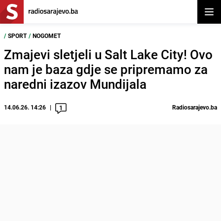
Otvor
/
SPORT
/
NOGOMET
Zmajevi sletjeli u Salt Lake City! Ovo
nam je baza gdje se pripremamo za
naredni izazov Mundijala
14.06.26. 14:26
Radiosarajevo.ba
1