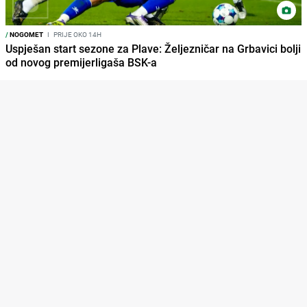
/
NOGOMET
I
PRIJE OKO 14H
Uspješan start sezone za Plave: Željezničar na Grbavici bolji
od novog premijerligaša BSK-a