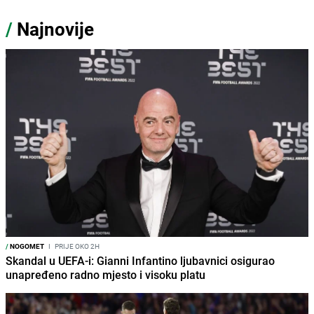
/
Najnovije
/
NOGOMET
I
PRIJE OKO 2H
Skandal u UEFA-i: Gianni Infantino ljubavnici osigurao
unapređeno radno mjesto i visoku platu