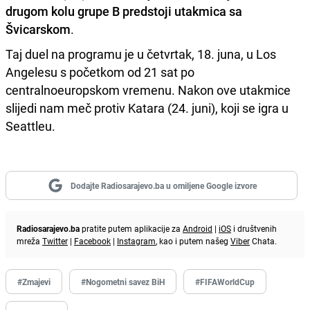
drugom kolu grupe B predstoji utakmica sa
Švicarskom
.
Taj duel na programu je u četvrtak, 18. juna, u Los
Angelesu s početkom od 21 sat po
centralnoeuropskom vremenu. Nakon ove utakmice
slijedi nam meč protiv Katara (24. juni), koji se igra u
Seattleu.
Dodajte Radiosarajevo.ba u omiljene Google izvore
Radiosarajevo.ba
pratite putem aplikacije za
Android
|
iOS
i društvenih
mreža
Twitter
|
Facebook
|
Instagram
, kao i putem našeg
Viber
Chata.
#Zmajevi
#Nogometni savez BiH
#FIFAWorldCup