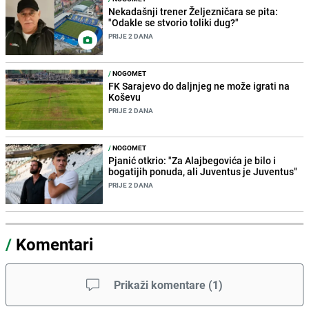
Nekadašnji trener Željezničara se pita:
"Odakle se stvorio toliki dug?"
PRIJE 2 DANA
/
NOGOMET
FK Sarajevo do daljnjeg ne može igrati na
Koševu
PRIJE 2 DANA
/
NOGOMET
Pjanić otkrio: "Za Alajbegovića je bilo i
bogatijih ponuda, ali Juventus je Juventus"
PRIJE 2 DANA
/
Komentari
Prikaži komentare
(
1
)