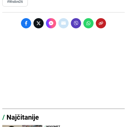
#WeAre26
/
Najčitanije
/
NOGOMET