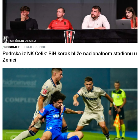
/
NOGOMET
I
PRIJE OKO 13H
Podrška iz NK Čelik: BiH korak bliže nacionalnom stadionu u
Zenici