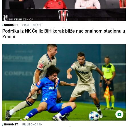
/
NOGOMET
I
PRIJE OKO 13H
Podrška iz NK Čelik: BiH korak bliže nacionalnom stadionu u
Zenici
/
NOGOMET
I
PRIJE OKO 14H