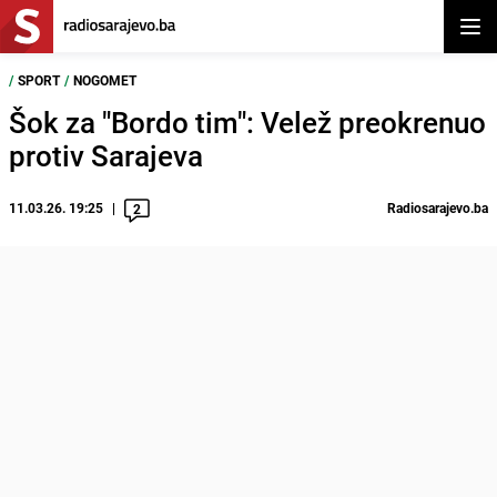
Otvor
/
SPORT
/
NOGOMET
Šok za "Bordo tim": Velež preokrenuo
protiv Sarajeva
11.03.26. 19:25
Radiosarajevo.ba
2