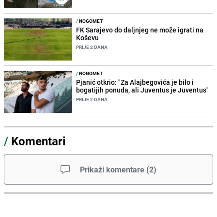
/
NOGOMET
FK Sarajevo do daljnjeg ne može igrati na
Koševu
PRIJE 2 DANA
/
NOGOMET
Pjanić otkrio: "Za Alajbegovića je bilo i
bogatijih ponuda, ali Juventus je Juventus"
PRIJE 2 DANA
/
Komentari
Prikaži komentare
(
2
)