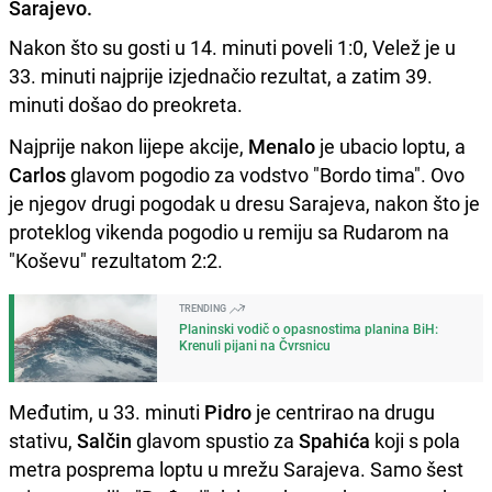
Sarajevo.
Nakon što su gosti u 14. minuti poveli 1:0, Velež je u
33. minuti najprije izjednačio rezultat, a zatim 39.
minuti došao do preokreta.
Najprije nakon lijepe akcije,
Menalo
je ubacio loptu, a
Carlos
glavom pogodio za vodstvo "Bordo tima". Ovo
je njegov drugi pogodak u dresu Sarajeva, nakon što je
proteklog vikenda pogodio u remiju sa Rudarom na
"Koševu" rezultatom 2:2.
TRENDING
Planinski vodič o opasnostima planina BiH:
Krenuli pijani na Čvrsnicu
Međutim, u 33. minuti
Pidro
je centrirao na drugu
stativu,
Salčin
glavom spustio za
Spahića
koji s pola
metra posprema loptu u mrežu Sarajeva. Samo šest