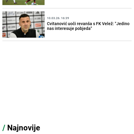
10.03.26. 16:39
Cvitanović uoči revanša s FK Velež: "Jedino
nas interesuje pobjeda"
/
Najnovije