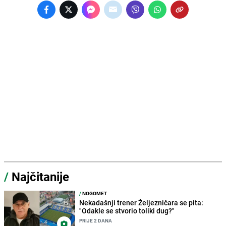
/
Najčitanije
/
NOGOMET
Nekadašnji trener Željezničara se pita:
"Odakle se stvorio toliki dug?"
PRIJE 2 DANA