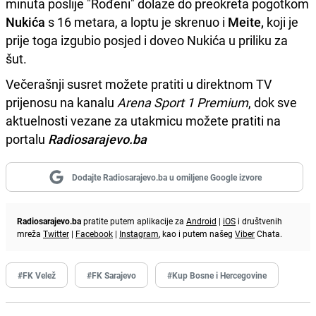
minuta poslije "Rođeni" dolaze do preokreta pogotkom
Nukića
s 16 metara, a loptu je skrenuo i
Meite,
koji je
prije toga izgubio posjed i doveo Nukića u priliku za
šut.
Večerašnji susret možete pratiti u direktnom TV
prijenosu na kanalu
Arena Sport 1 Premium
, dok sve
aktuelnosti vezane za utakmicu možete pratiti na
portalu
Radiosarajevo.ba
Dodajte Radiosarajevo.ba u omiljene Google izvore
Radiosarajevo.ba
pratite putem aplikacije za
Android
|
iOS
i društvenih
mreža
Twitter
|
Facebook
|
Instagram
, kao i putem našeg
Viber
Chata.
#FK Velež
#FK Sarajevo
#Kup Bosne i Hercegovine