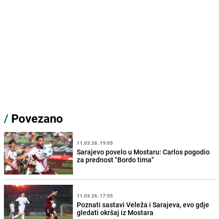
/
Povezano
11.03.26. 19:05
Sarajevo povelo u Mostaru: Carlos pogodio
za prednost "Bordo tima"
11.03.26. 17:55
Poznati sastavi Veleža i Sarajeva, evo gdje
gledati okršaj iz Mostara