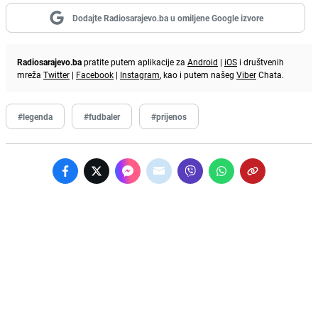
Dodajte Radiosarajevo.ba u omiljene Google izvore
Radiosarajevo.ba
pratite putem aplikacije za
Android
|
iOS
i društvenih
mreža
Twitter
|
Facebook
|
Instagram
, kao i putem našeg
Viber
Chata.
#legenda
#fudbaler
#prijenos