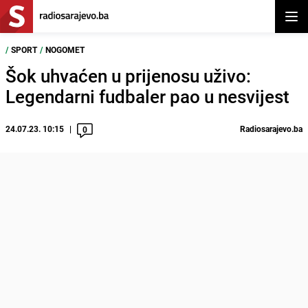
Otvor
/
SPORT
/
NOGOMET
Šok uhvaćen u prijenosu uživo:
Legendarni fudbaler pao u nesvijest
24.07.23. 10:15
Radiosarajevo.ba
0