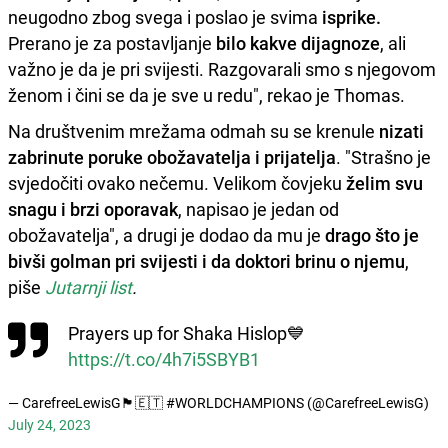
neugodno zbog svega i poslao je svima
isprike.
Prerano je za postavljanje
bilo kakve dijagnoze
, ali
važno je da je pri svijesti. Razgovarali smo s njegovom
ženom i čini se da je sve u redu", rekao je Thomas.
Na društvenim mrežama odmah su se krenule
nizati
zabrinute poruke obožavatelja i prijatelja
. "Strašno je
svjedočiti ovako nečemu. Velikom čovjeku
želim svu
snagu i brzi oporavak
, napisao je jedan od
obožavatelja", a drugi je dodao da mu je
drago što je
bivši golman pri svijesti i da doktori brinu o njemu
,
piše
Jutarnji list
.
Prayers up for Shaka Hislop💙
https://t.co/4h7i5SBYB1
— CarefreeLewisG🏴󠁧󠁢󠁥󠁮󠁧󠁿🇪🇹 #WORLDCHAMPIONS (@CarefreeLewisG)
July 24, 2023