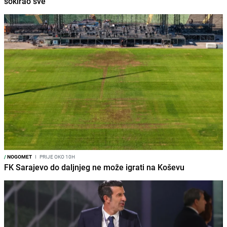
šokirao sve
/
NOGOMET
I
PRIJE OKO 10H
FK Sarajevo do daljnjeg ne može igrati na Koševu