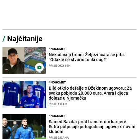
/
Najčitanije
/
NOGOMET
Nekadašnji trener Željezničara se pita:
"Odakle se stvorio toliki dug?"
PRIJE OKO 15H
/
NOGOMET
Bild otkrio detalje o Džekinom ugovoru: Za
svaku pobjedu 20.000 eura, Amra i djeca
dolaze u Njemačku
PRIJE 1 DAN
/
NOGOMET
Samed Baždar pred transferom karijere:
Sutra potpisuje petogodišnji ugovor s novim
klubom
PRIJE 2 DANA