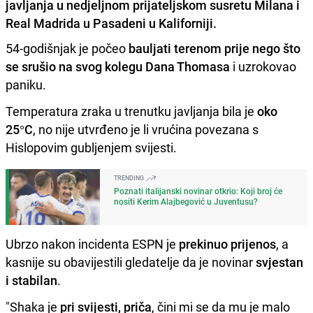
javljanja u nedjeljnom prijateljskom susretu Milana i
Real Madrida u Pasadeni u Kaliforniji.
54-godišnjak je počeo
bauljati terenom prije nego što
se srušio na svog kolegu Dana Thomasa
i uzrokovao
paniku.
Temperatura zraka u trenutku javljanja bila je
oko
25°C
, no nije utvrđeno je li vrućina povezana s
Hislopovim gubljenjem svijesti.
TRENDING
Poznati italijanski novinar otkrio: Koji broj će
nositi Kerim Alajbegović u Juventusu?
Ubrzo nakon incidenta ESPN je
prekinuo prijenos
, a
kasnije su obavijestili gledatelje da je novinar
svjestan
i stabilan
.
"Shaka je
pri svijesti, priča
, čini mi se da mu je malo