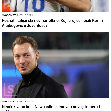
/
NOGOMET
I
PRIJE 6MIN
Poznati italijanski novinar otkrio: Koji broj će nositi Kerim
Alajbegović u Juventusu?
/
NOGOMET
I
PRIJE 59MIN
Neočekivano ime: Newcastle imenovao novog trenera i