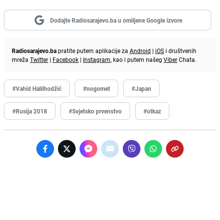
Dodajte Radiosarajevo.ba u omiljene Google izvore
Radiosarajevo.ba
pratite putem aplikacije za
Android
|
iOS
i društvenih
mreža
Twitter
|
Facebook
|
Instagram
, kao i putem našeg
Viber
Chata.
#Vahid Halilhodžić
#nogomet
#Japan
#Rusija 2018
#Svjetsko prvenstvo
#otkaz