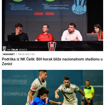
/
NOGOMET
I
PRIJE OKO 13H
Podrška iz NK Čelik: BiH korak bliže nacionalnom stadionu u
Zenici