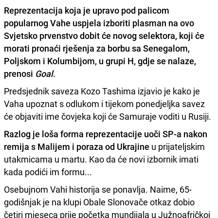
Reprezentacija koja je upravo pod palicom
popularnog Vahe uspjela izboriti plasman na ovo
Svjetsko prvenstvo
dobit će novog selektora, koji će
morati pronaći rješenja za borbu sa Senegalom,
Poljskom i Kolumbijom
, u grupi H, gdje se nalaze,
prenosi
Goal
.
Predsjednik saveza Kozo Tashima izjavio je kako je
Vaha upoznat s odlukom i tijekom ponedjeljka savez
će objaviti ime čovjeka koji će Samuraje voditi u Rusiji.
Razlog je loša forma reprezentacije uoči SP-a nakon
remija s Malijem i poraza od Ukrajine
u prijateljskim
utakmicama u martu. Kao da će novi izbornik imati
kada podići im formu...
Osebujnom Vahi historija se ponavlja. Naime, 65-
godišnjak je na klupi Obale Slonovače otkaz dobio
četiri mjeseca prije početka mundijala u Južnoafričkoj