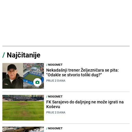
/
Najčitanije
/
NOGOMET
Nekadašnji trener Željezničara se pita:
"Odakle se stvorio toliki dug?"
PRIJE 2 DANA
/
NOGOMET
FK Sarajevo do daljnjeg ne može igrati na
Koševu
PRIJE 2 DANA
/
NOGOMET