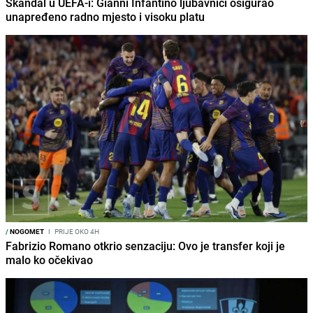
Skandal u UEFA-i: Gianni Infantino ljubavnici osigurao
unapređeno radno mjesto i visoku platu
/
NOGOMET
I
PRIJE OKO 4H
Fabrizio Romano otkrio senzaciju: Ovo je transfer koji je
malo ko očekivao