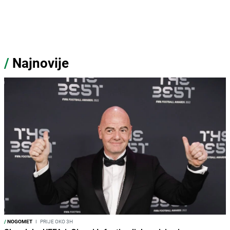
/
Najnovije
/
NOGOMET
I
PRIJE OKO 3H