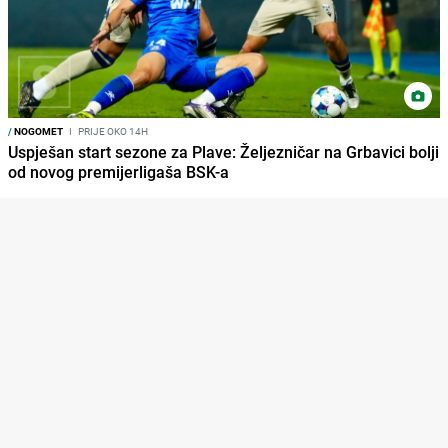
/
NOGOMET
I
PRIJE OKO 14H
Uspješan start sezone za Plave: Željezničar na Grbavici bolji
od novog premijerligaša BSK-a