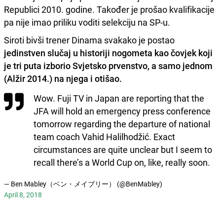
Republici 2010. godine. Također je prošao kvalifikacije
pa nije imao priliku voditi selekciju na SP-u.
Siroti bivši trener Dinama svakako je postao
jedinstven slučaj u historiji nogometa kao čovjek koji
je tri puta izborio Svjetsko prvenstvo, a samo jednom
(Alžir 2014.) na njega i otišao.
Wow. Fuji TV in Japan are reporting that the
JFA will hold an emergency press conference
tomorrow regarding the departure of national
team coach Vahid Halilhodžić. Exact
circumstances are quite unclear but I seem to
recall there’s a World Cup on, like, really soon.
— Ben Mabley（ベン・メイブリー） (@BenMabley)
April 8, 2018