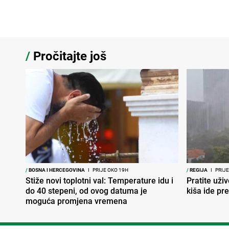
/
Pročitajte još
/
BOSNA I HERCEGOVINA
I
PRIJE OKO 19H
/
REGIJA
I
PRIJE
Stiže novi toplotni val: Temperature idu i
Pratite uživ
do 40 stepeni, od ovog datuma je
kiša ide pr
moguća promjena vremena