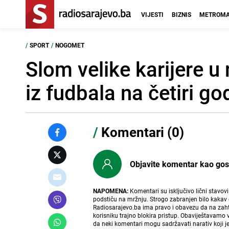
VIJESTI
BIZNIS
METROMA
/
SPORT
/
NOGOMET
Slom velike karijere u
iz fudbala na četiri go
/
Komentari (0)
Objavite komentar kao gost i
NAPOMENA:
Komentari su isključivo lični stavov
podstiču na mržnju. Strogo zabranjen bilo kakav 
Radiosarajevo.ba ima pravo i obavezu da na zahtj
korisniku trajno blokira pristup. Obaviještavamo 
da neki komentari mogu sadržavati narativ koji j