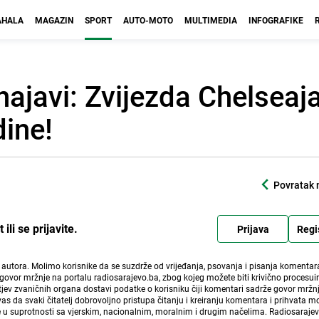
HALA
MAGAZIN
SPORT
AUTO-MOTO
MULTIMEDIA
INFOGRAFIKE
 najavi: Zvijezda Chelseaj
dine!
Povratak 
li se prijavite.
Prijava
Regi
i autora. Molimo korisnike da se suzdrže od vrijeđanja, psovanja i pisanja komentara
govor mržnje na portalu radiosarajevo.ba, zbog kojeg možete biti krivično procesuir
ev zvaničnih organa dostavi podatke o korisniku čiji komentari sadrže govor mržnj
vas da svaki čitatelj dobrovoljno pristupa čitanju i kreiranju komentara i prihvata 
e u suprotnosti sa vjerskim, nacionalnim, moralnim i drugim načelima. Radiosaraje