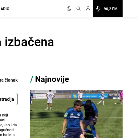
RADIO
90,2 FM
a izbačena
/
Najnovije
na članak
stracija
 koji
ani.
e, kao i da
mogućnost
vo.ba ima