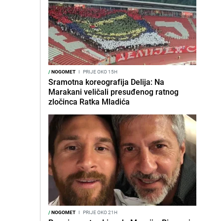
/
NOGOMET
I
PRIJE OKO 15H
Sramotna koreografija Delija: Na
Marakani veličali presuđenog ratnog
zločinca Ratka Mladića
/
NOGOMET
I
PRIJE OKO 21H