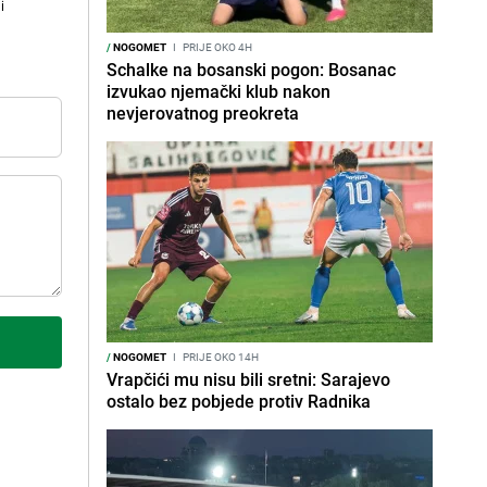
i
/
NOGOMET
I
PRIJE OKO 4H
Schalke na bosanski pogon: Bosanac
izvukao njemački klub nakon
nevjerovatnog preokreta
/
NOGOMET
I
PRIJE OKO 14H
Vrapčići mu nisu bili sretni: Sarajevo
ostalo bez pobjede protiv Radnika