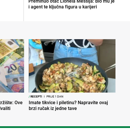
Preminuo otac Lionela Messija: Bio mu je
i agent te ključna figura u karijeri
/
RECEPTI
I
PRIJE 1 DAN
ržište: Ove
Imate tikvice i piletinu? Napravite ovaj
aliti
brzi ručak iz jedne tave