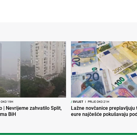
 OKO 19H
/
SVIJET
I
PRIJE OKO 21H
o | Nevrijeme zahvatilo Split,
Lažne novčanice preplavljuju t
ema BiH
eure najčešće pokušavaju podv