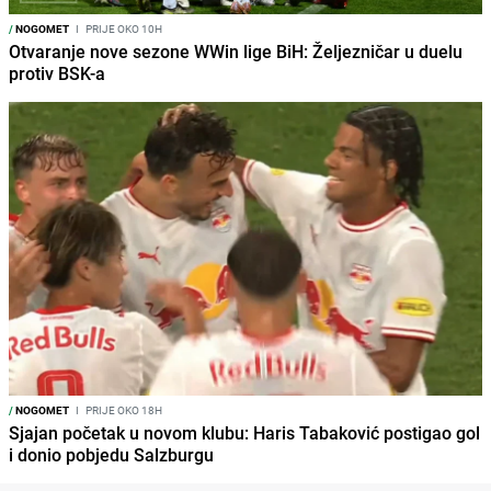
/
NOGOMET
I
PRIJE OKO 10H
Otvaranje nove sezone WWin lige BiH: Željezničar u duelu
protiv BSK-a
/
NOGOMET
I
PRIJE OKO 18H
Sjajan početak u novom klubu: Haris Tabaković postigao gol
i donio pobjedu Salzburgu