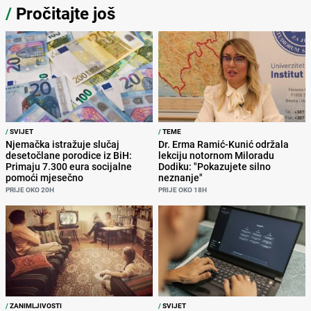
/
Pročitajte još
/
SVIJET
/
TEME
Njemačka istražuje slučaj
Dr. Erma Ramić-Kunić održala
desetočlane porodice iz BiH:
lekciju notornom Miloradu
Primaju 7.300 eura socijalne
Dodiku: "Pokazujete silno
pomoći mjesečno
neznanje"
PRIJE OKO 20H
PRIJE OKO 18H
/
ZANIMLJIVOSTI
/
SVIJET