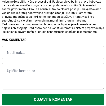
kojeg možete biti krivično procesuirani. Radiosarajevo.ba ima pravo i obavezu
da na zahtjev zvaničnih organa dostavi podatke o korisniku čiji komentari
sadrže govor mržnje, kao i da korisniku trajno blokira pristup. Obaviještavamo
vas da svaki čitatelj dobrovoljno pristupa čitanju i kreiranju komentara i
prihvata mogućnost da neki komentari mogu sadržavati narativ koji je u
suprotnosti sa vjerskim, nacionalnim, moralnim i drugim načelima.
Radiosarajevo.ba ima pravo da obriše sporne ili prijavljene komentare bez
najave i objašnjenja. Radiosarajevo.ba koristi automatski sistem prepoznavanja
i uklanjanja govora mržnje i drugih neprimjerenih sadržaja u komentarima.
VAŠ KOMENTAR
OBJAVITE KOMENTAR