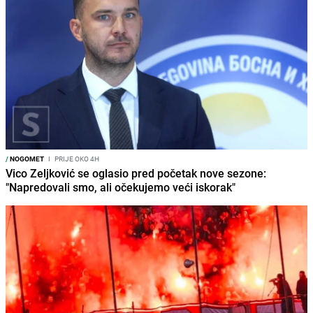
/
NOGOMET
I
PRIJE OKO 4H
Vico Zeljković se oglasio pred početak nove sezone:
"Napredovali smo, ali očekujemo veći iskorak"