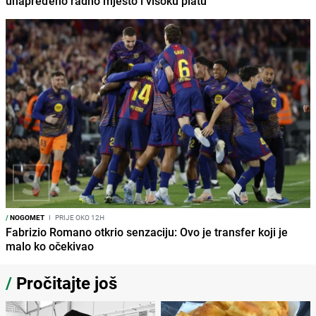
unapređeno radno mjesto i visoku platu
/
NOGOMET
I
PRIJE OKO 12H
Fabrizio Romano otkrio senzaciju: Ovo je transfer koji je
malo ko očekivao
/
Pročitajte još