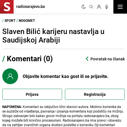
Otvor
/
SPORT
/
NOGOMET
Slaven Bilić karijeru nastavlja u
Saudijskoj Arabiji
/
Komentari (0)
Povratak na članak
Objavite komentar kao gost ili se prijavite.
Prijava
Registracija
NAPOMENA:
Komentari su isključivo lični stavovi autora. Molimo korisnike da
se suzdrže od vrijeđanja, psovanja i pisanja komentara koji podstiču na mržnju.
Strogo zabranjen bilo kakav govor mržnje na portalu radiosarajevo.ba, zbog
kojeg možete biti krivično procesuirani. Radiosarajevo.ba ima pravo i obavezu
da na zahtjev zvaničnih organa dostavi podatke o korisniku čiji komentari