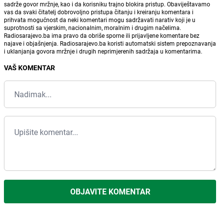
sadrže govor mržnje, kao i da korisniku trajno blokira pristup. Obaviještavamo
vas da svaki čitatelj dobrovoljno pristupa čitanju i kreiranju komentara i
prihvata mogućnost da neki komentari mogu sadržavati narativ koji je u
suprotnosti sa vjerskim, nacionalnim, moralnim i drugim načelima.
Radiosarajevo.ba ima pravo da obriše sporne ili prijavljene komentare bez
najave i objašnjenja. Radiosarajevo.ba koristi automatski sistem prepoznavanja
i uklanjanja govora mržnje i drugih neprimjerenih sadržaja u komentarima.
VAŠ KOMENTAR
OBJAVITE KOMENTAR