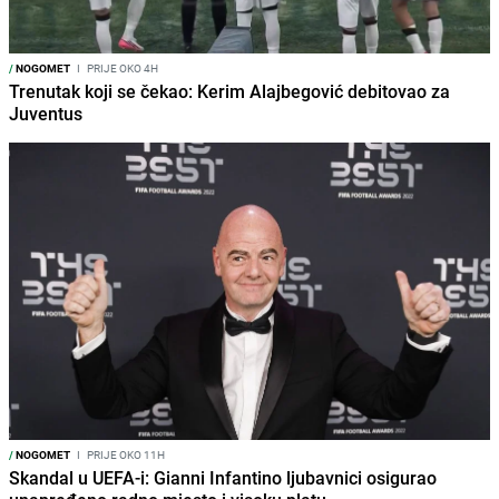
/
NOGOMET
I
PRIJE OKO 4H
Trenutak koji se čekao: Kerim Alajbegović debitovao za
Juventus
/
NOGOMET
I
PRIJE OKO 11H
Skandal u UEFA-i: Gianni Infantino ljubavnici osigurao