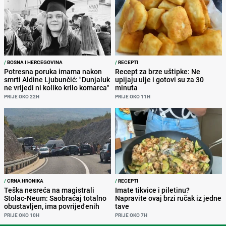
/
BOSNA I HERCEGOVINA
/
RECEPTI
Potresna poruka imama nakon
Recept za brze uštipke: Ne
smrti Aldine Ljubunčić: "Dunjaluk
upijaju ulje i gotovi su za 30
ne vrijedi ni koliko krilo komarca"
minuta
PRIJE OKO 22H
PRIJE OKO 11H
/
CRNA HRONIKA
/
RECEPTI
Teška nesreća na magistrali
Imate tikvice i piletinu?
Stolac-Neum: Saobraćaj totalno
Napravite ovaj brzi ručak iz jedne
obustavljen, ima povrijeđenih
tave
PRIJE OKO 10H
PRIJE OKO 7H