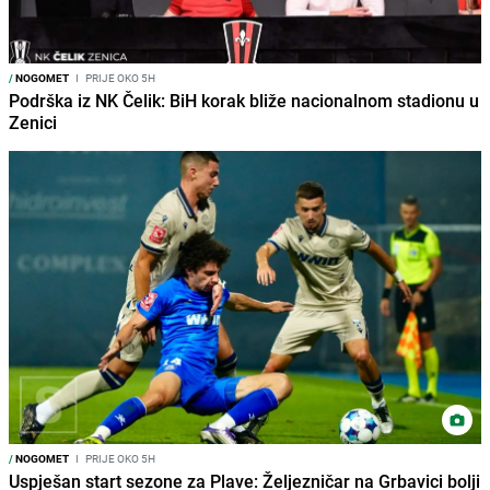
/
NOGOMET
I
PRIJE OKO 5H
Podrška iz NK Čelik: BiH korak bliže nacionalnom stadionu u
Zenici
/
NOGOMET
I
PRIJE OKO 5H
Uspješan start sezone za Plave: Željezničar na Grbavici bolji