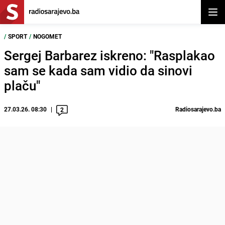
Otvor
/
SPORT
/
NOGOMET
Sergej Barbarez iskreno: "Rasplakao
sam se kada sam vidio da sinovi
plaču"
27.03.26. 08:30
Radiosarajevo.ba
2