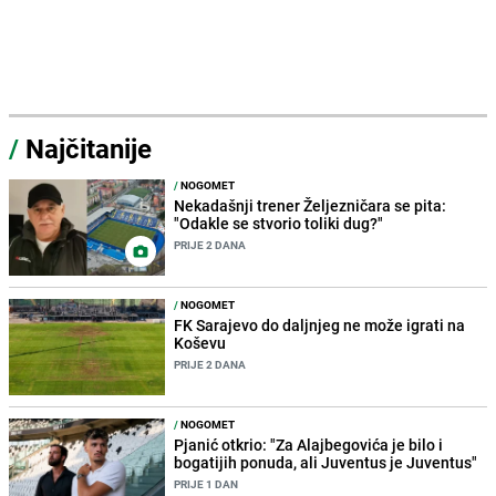
/
Najčitanije
/
NOGOMET
Nekadašnji trener Željezničara se pita:
"Odakle se stvorio toliki dug?"
PRIJE 2 DANA
/
NOGOMET
FK Sarajevo do daljnjeg ne može igrati na
Koševu
PRIJE 2 DANA
/
NOGOMET
Pjanić otkrio: "Za Alajbegovića je bilo i
bogatijih ponuda, ali Juventus je Juventus"
PRIJE 1 DAN