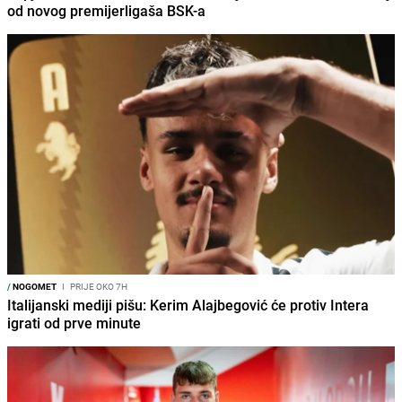
od novog premijerligaša BSK-a
/
NOGOMET
I
PRIJE OKO 7H
Italijanski mediji pišu: Kerim Alajbegović će protiv Intera
igrati od prve minute