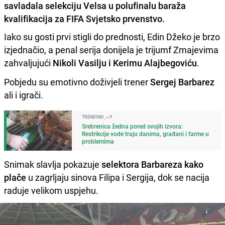
savladala selekciju Velsa u polufinalu baraža
kvalifikacija za FIFA Svjetsko prvenstvo.
Iako su gosti prvi stigli do prednosti, Edin Džeko je brzo
izjednačio, a penal serija donijela je trijumf Zmajevima
zahvaljujući
Nikoli Vasilju i Kerimu Alajbegoviću
.
Pobjedu su emotivno doživjeli trener
Sergej Barbarez
ali i igrači.
TRENDING
Srebrenica žedna pored svojih izvora:
Restrikcije vode traju danima, građani i farme u
problemima
Snimak slavlja pokazuje
selektora Barbareza kako
plače
u zagrljaju sinova Filipa i Sergija, dok se nacija
raduje velikom uspjehu.