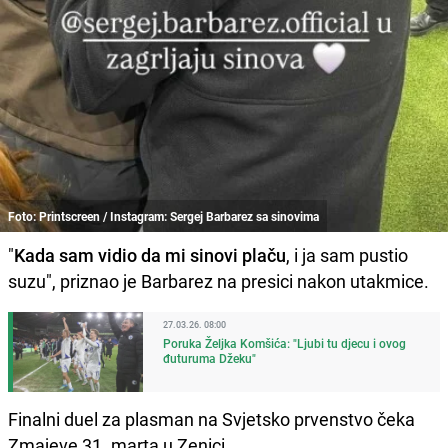
Foto: Printscreen / Instagram: Sergej Barbarez sa sinovima
"
Kada sam vidio da mi sinovi plaču
, i ja sam pustio
suzu", priznao je Barbarez na presici nakon utakmice.
27.03.26. 08:00
Poruka Željka Komšića: "Ljubi tu djecu i ovog
đuturuma Džeku"
Finalni duel za plasman na Svjetsko prvenstvo čeka
Zmajeve 31. marta u Zenici.