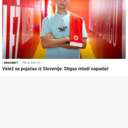
/
NOGOMET
I
PRIJE OKO 7H
Velež se pojačao iz Slovenije: Stigao mladi napadač