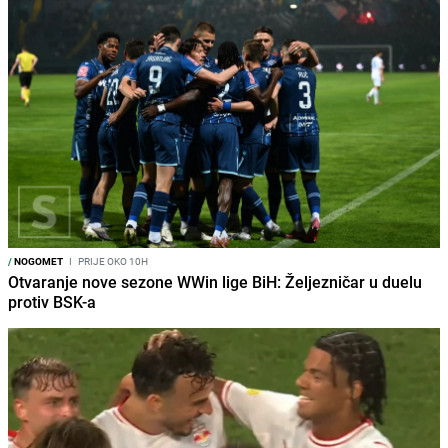
/
NOGOMET
I
PRIJE OKO 10H
Otvaranje nove sezone WWin lige BiH: Željezničar u duelu
protiv BSK-a