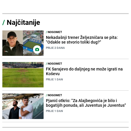
/
Najčitanije
/
NOGOMET
Nekadašnji trener Željezničara se pita:
"Odakle se stvorio toliki dug?"
PRIJE 2 DANA
/
NOGOMET
FK Sarajevo do daljnjeg ne može igrati na
Koševu
PRIJE 1 DAN
/
NOGOMET
Pjanić otkrio: "Za Alajbegovića je bilo i
bogatijih ponuda, ali Juventus je Juventus"
PRIJE 1 DAN