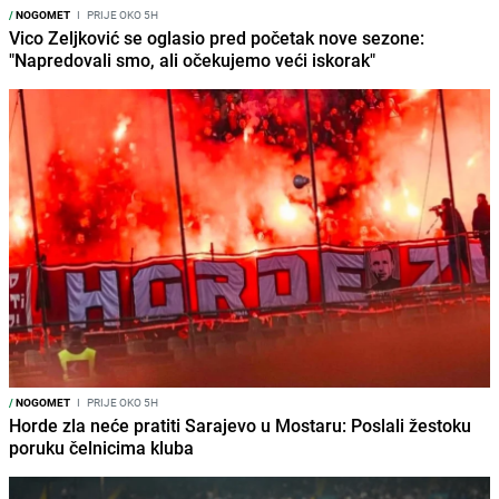
/
NOGOMET
I
PRIJE OKO 5H
Vico Zeljković se oglasio pred početak nove sezone:
"Napredovali smo, ali očekujemo veći iskorak"
/
NOGOMET
I
PRIJE OKO 5H
Horde zla neće pratiti Sarajevo u Mostaru: Poslali žestoku
poruku čelnicima kluba