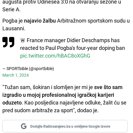
augusta protiv Udinesea 3:0 na otvaranju sezone u
Serie A.
Pogba je
najavio žalbu
Arbitražnom sportskom sudu u
Lausanni.
🚨 France manager Didier Deschamps has
reacted to Paul Pogba's four-year doping ban
pic.twitter.com/hBAC8oXGhG
— SPORTbible (@sportbible)
March 1, 2024
"Tužan sam, šokiran i slomljen jer mi je
sve što sam
izgradio u mojoj profesionalnoj igračkoj karijeri
oduzeto
. Kao posljedica najavljene odluke, žalit ću se
pred sudom arbitraže za sport", dodao je.
Dodajte Radiosarajevo.ba u omiljene Google izvore