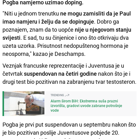
Pogba namjerno uzimao doping.
"Niti u jednom trenutku
ne mogu zamisliti da je Paul
imao namjeru i želju da se dopinguje
. Dobro ga
poznajem, znam da to uopće
nije u njegovom stanju
svijesti
. E sad, tu su činjenice i ono što otkrivaju dva
uzeta uzorka. Prisutnost nedopuštenog hormona je
neosporna," kazao je Deschamps.
Veznjak francuske reprezentacije i Juventusa je u
četvrtak
suspendovan na četiri godine
nakon što je i
drugi test bio pozitivan na zabranjenu tvar testosteron.
TRENDING
Alarm širom BiH: Ekstremna suša prazni
izvorišta, gradovi uvode zabrane potrošnje
vode
Pogba je prvi put suspendovan u septembru nakon što
je bio pozitivan poslije Juventusove pobjede 20.