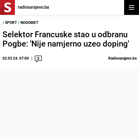
Otvor
/
SPORT
/
NOGOMET
Selektor Francuske stao u odbranu
Pogbe: 'Nije namjerno uzeo doping'
02.03.24. 07:00
Radiosarajevo.ba
0