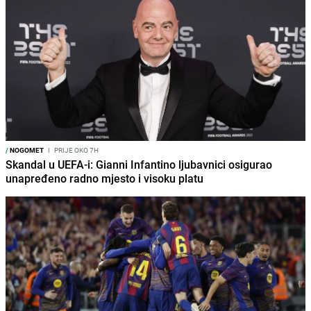
/
NOGOMET
I
PRIJE OKO 7H
Skandal u UEFA-i: Gianni Infantino ljubavnici osigurao
unapređeno radno mjesto i visoku platu