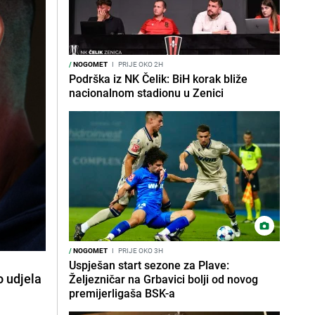
/
NOGOMET
I
PRIJE OKO 2H
Podrška iz NK Čelik: BiH korak bliže
nacionalnom stadionu u Zenici
/
NOGOMET
I
PRIJE OKO 3H
Uspješan start sezone za Plave:
o udjela
Željezničar na Grbavici bolji od novog
premijerligaša BSK-a