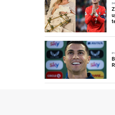
24
Z
u
t
21
B
R