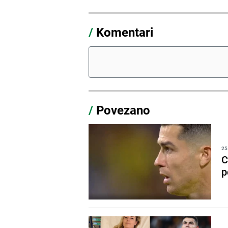
/
Komentari
/
Povezano
25
C
p