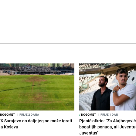
NOGOMET
I
PRIJE 2 DANA
/
NOGOMET
I
PRIJE 1 DAN
FK Sarajevo do daljnjeg ne može igrati
Pjanić otkrio: "Za Alajbegovića
na Koševu
bogatijih ponuda, ali Juventu
Juventus"