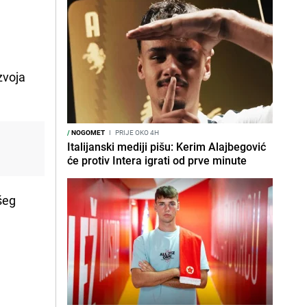
zvoja
/
NOGOMET
I
PRIJE OKO 4H
Italijanski mediji pišu: Kerim Alajbegović
će protiv Intera igrati od prve minute
šeg