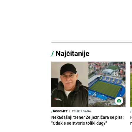
/
Najčitanije
/
NOGOMET
I
PRIJE 2 DANA
/
Nekadašnji trener Željezničara se pita:
"Odakle se stvorio toliki dug?"