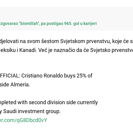
zgovarao "bismillah", pa postigao 965. gol u karijeri
udjelovati na svom šestom Svjetskom prvenstvu, koje će 
eksiku i Kanadi. Već je naznačio da će Svjetsko prvenstv
FFICIAL: Cristiano Ronaldo buys 25% of
side Almeria.
pleted with second division side currently
 Saudi investment group.
tter.com/qG8Dbcd0vY