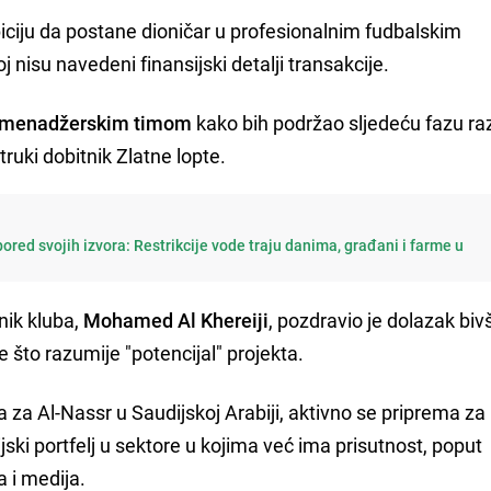
ciju da postane dioničar u profesionalnim fudbalskim
oj nisu navedeni finansijski detalji transakcije.
s menadžerskim timom
kako bih podržao sljedeću fazu ra
truki dobitnik Zlatne lopte.
ored svojih izvora: Restrikcije vode traju danima, građani i farme u
nik kluba,
Mohamed Al Khereiji
, pozdravio je dolazak biv
 što razumije "potencijal" projekta.
ra za Al-Nassr u Saudijskoj Arabiji, aktivno se priprema za
jski portfelj u sektore u kojima već ima prisutnost, poput
a i medija.