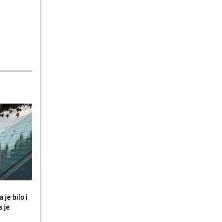
 je bilo i
s je