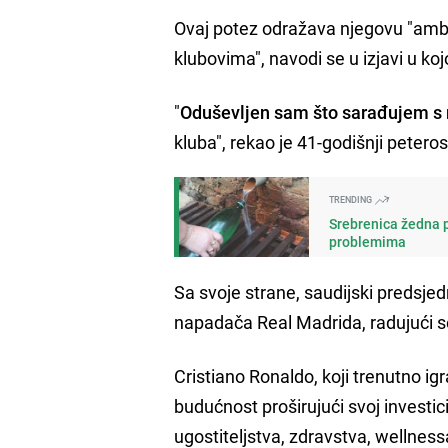
Ovaj potez odražava njegovu "ambi
klubovima", navodi se u izjavi u koj
"
Oduševljen sam što sarađujem 
kluba", rekao je 41-godišnji peteros
TRENDING
Srebrenica žedna p
problemima
Sa svoje strane, saudijski predsjed
napadača Real Madrida, radujući se
Cristiano Ronaldo, koji trenutno ig
budućnost proširujući svoj investici
ugostiteljstva, zdravstva, wellness