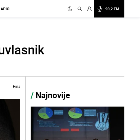
RADIO
90,2 FM
uvlasnik
Hina
/
Najnovije