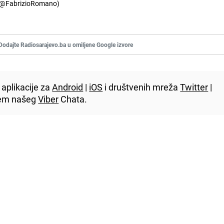
(@FabrizioRomano)
Dodajte Radiosarajevo.ba u omiljene Google izvore
aplikacije za
Android
|
iOS
i društvenih mreža
Twitter
|
utem našeg
Viber
Chata.