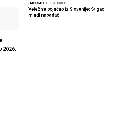
/
NOGOMET
I
PRIJE OKO 4H
Velež se pojačao iz Slovenije: Stigao
mladi napadač
se
o 2026.