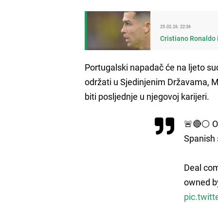
25.02.26. 22:36
Cristiano Ronaldo i
Portugalski napadač će na ljeto s
održati u Sjedinjenim Državama, M
biti posljednje u njegovoj karijeri.
🚨🔴⚪️ O
Spanish 
Deal com
owned by
pic.twi