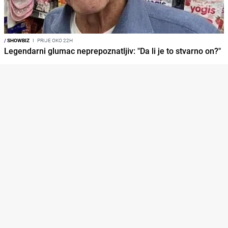
/
SHOWBIZ
I
PRIJE OKO 22H
Legendarni glumac neprepoznatljiv: "Da li je to stvarno on?"