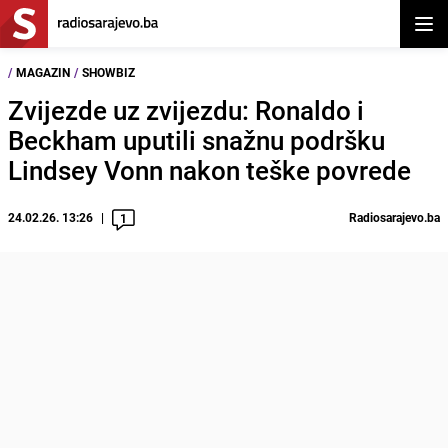
Otvor
/
MAGAZIN
/
SHOWBIZ
Zvijezde uz zvijezdu: Ronaldo i
Beckham uputili snažnu podršku
Lindsey Vonn nakon teške povrede
24.02.26. 13:26
Radiosarajevo.ba
1