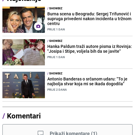
/
SHOWBIZ
Burna scena u Beogradu: Sergej Trifunović i
supruga privedeni nakon incidenta u tržnom
centru
PRIJE 1 DAN
/
SHOWBIZ
Hanka Paldum traži autore pisma iz Rovinja:
"Josipa i Stipe, voljela bih da se javite"
PRIJE 1 DAN
/
SHOWBIZ
Antonio Banderas o srčanom udaru: "To je
najbolja stvar koja mi se ikada dogodila"
PRIJE 2 DANA
/
Komentari
Prikaži komentare
(
1
)