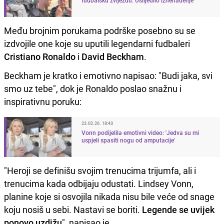
Među brojnim porukama podrške posebno su se
izdvojile one koje su uputili legendarni fudbaleri
Cristiano Ronaldo
i
David Beckham
.
Beckham je kratko i emotivno napisao: "Budi jaka, svi
smo uz tebe", dok je Ronaldo poslao snažnu i
inspirativnu poruku:
23.02.26. 18:43
Vonn podijelila emotivni video: 'Jedva su mi
uspjeli spasiti nogu od amputacije'
"Heroji se definišu svojim trenucima trijumfa, ali i
trenucima kada odbijaju odustati. Lindsey Vonn,
planine koje si osvojila nikada nisu bile veće od snage
koju nosiš u sebi. Nastavi se boriti.
Legende se uvijek
ponovo uzdižu
", napisao je.