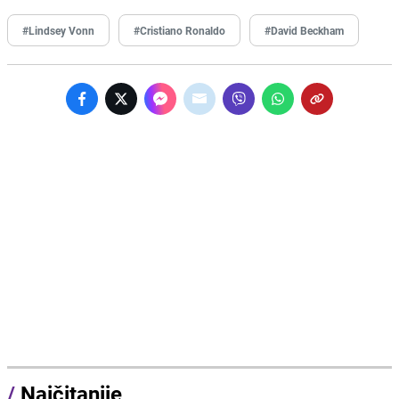
#Lindsey Vonn
#Cristiano Ronaldo
#David Beckham
/
Najčitanije