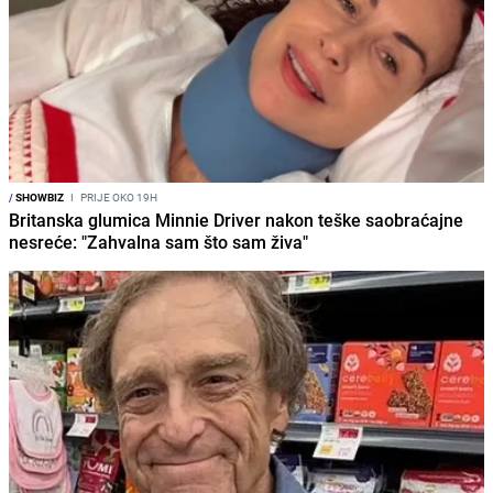
/
SHOWBIZ
I
PRIJE OKO 19H
Britanska glumica Minnie Driver nakon teške saobraćajne
nesreće: "Zahvalna sam što sam živa"