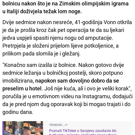
bolnicu nakon što je na Zimskim olimpijskim igrama
u Italiji doživjela težak lom noge.
Dvije sedmice nakon nesreće, 41-godišnja Vonn otkrila
je da je prošla kroz čak pet operacija te da su ljekari
jedva uspjeli spasiti njenu nogu od amputacije.
Pretrpjela je složeni prijelom lijeve potkoljenice, a
prilikom pada slomila je i gležanj.
"Konačno sam izašla iz bolnice. Nakon gotovo dvije
sedmice ležanja u bolničkoj postelji, skoro potpuno
imobilizirana,
napokon sam dovoljno dobro da se
preselim u hotel
. Još nije kuća, ali i ovo je veliki korak",
poručila je u emotivnom videu na Instagramu, dodajući
da je pred njom dug oporavak koji bi mogao trajati i do
godinu dana.
TRENDING
Poznati TikToker u Sarajevu zaustavio bh.
fudbalsku zvijezdu: Uslijedilo iznenađenje