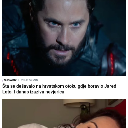
/
SHOWBIZ
I
PRIJE 57MIN
Šta se dešavalo na hrvatskom otoku gdje boravio Jared
Leto: I danas izaziva nevjericu