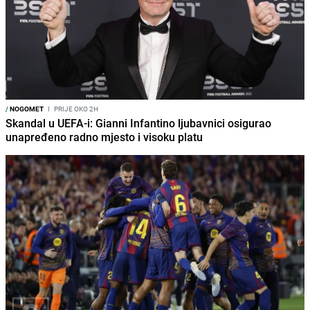
/
NOGOMET
I
PRIJE OKO 2H
Skandal u UEFA-i: Gianni Infantino ljubavnici osigurao
unapređeno radno mjesto i visoku platu