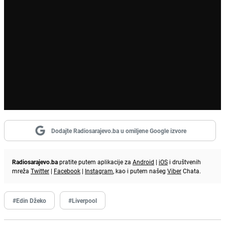
Dodajte Radiosarajevo.ba u omiljene Google izvore
Radiosarajevo.ba
pratite putem aplikacije za
Android
|
iOS
i društvenih
mreža
Twitter
|
Facebook
|
Instagram
, kao i putem našeg
Viber
Chata.
#Edin Džeko
#Liverpool