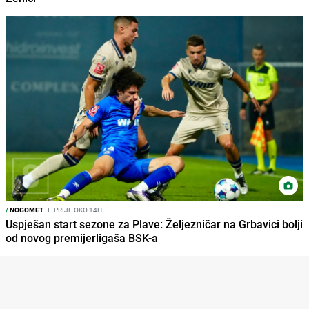
/
NOGOMET
I
PRIJE OKO 14H
Uspješan start sezone za Plave: Željezničar na Grbavici bolji
od novog premijerligaša BSK-a