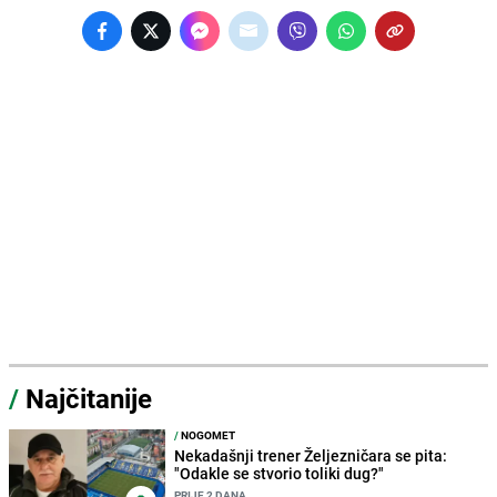
/
Najčitanije
/
NOGOMET
Nekadašnji trener Željezničara se pita:
"Odakle se stvorio toliki dug?"
PRIJE 2 DANA