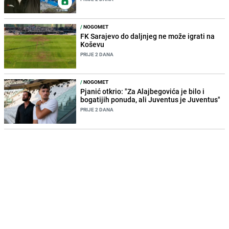
/
NOGOMET
FK Sarajevo do daljnjeg ne može igrati na
Koševu
PRIJE 2 DANA
/
NOGOMET
Pjanić otkrio: "Za Alajbegovića je bilo i
bogatijih ponuda, ali Juventus je Juventus"
PRIJE 2 DANA