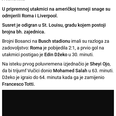
U pripremnoj utakmici na američkoj turneji snage su
odmjerili Roma i Liverpool.
Susret je odigran u
St. Louisu,
gradu kojem postoji
brojna bh. zajednica.
Brojni Bosanci na
Busch stadionu
imali su razloga za
zadovoljstvo:
Roma
je pobijedila 2:1, a prvio gol na
utakmici postigao je
Edin Džeko
u 30. minuti.
Na isteku prvog poluvremena izjednačio je
Sheyi Ojo
,
da bi trijumf Vučici donio
Mohamed Salah
u 63. minuti.
Džeko je igraio do 64. minuta kada ga je zamijenio
Francesco Totti.