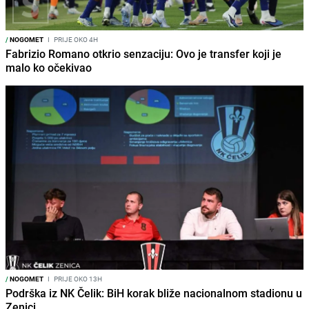
/
NOGOMET
I
PRIJE OKO 4H
Fabrizio Romano otkrio senzaciju: Ovo je transfer koji je
malo ko očekivao
/
NOGOMET
I
PRIJE OKO 13H
Podrška iz NK Čelik: BiH korak bliže nacionalnom stadionu u
Zenici