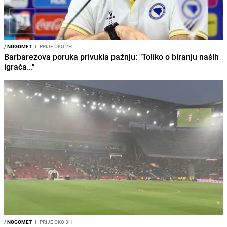
/
NOGOMET
I
PRIJE OKO 2H
Barbarezova poruka privukla pažnju: "Toliko o biranju naših
igrača..."
/
NOGOMET
I
PRIJE OKO 3H