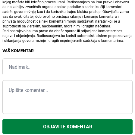
kojeg možete biti krivično procesuirani. Radiosarajevo.ba ima pravo i obavezu
da na zahtjev zvaničnih organa dostavi podatke o korisniku čiji komentari
sadrže govor mržnje, kao i da korisniku trajno blokira pristup. Obaviještavamo
vas da svaki čitatelj dobrovoljno pristupa čitanju i kreiranju komentara i
prihvata mogućnost da neki komentari mogu sadržavati narativ koji je u
suprotnosti sa vjerskim, nacionalnim, moralnim i drugim načelima.
Radiosarajevo.ba ima pravo da obriše sporne ili prijavljene komentare bez
najave i objašnjenja. Radiosarajevo.ba koristi automatski sistem prepoznavanja
i uklanjanja govora mržnje i drugih neprimjerenih sadržaja u komentarima.
VAŠ KOMENTAR
OBJAVITE KOMENTAR