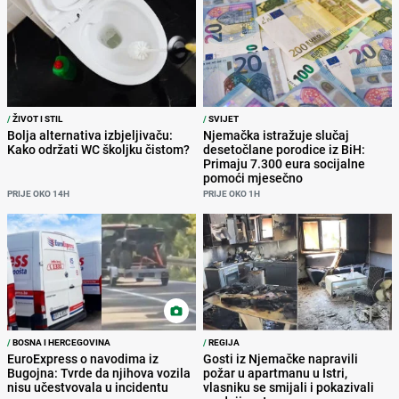
/
ŽIVOT I STIL
/
SVIJET
Bolja alternativa izbjeljivaču:
Njemačka istražuje slučaj
Kako održati WC školjku čistom?
desetočlane porodice iz BiH:
Primaju 7.300 eura socijalne
pomoći mjesečno
PRIJE OKO 14H
PRIJE OKO 1H
/
BOSNA I HERCEGOVINA
/
REGIJA
EuroExpress o navodima iz
Gosti iz Njemačke napravili
Bugojna: Tvrde da njihova vozila
požar u apartmanu u Istri,
nisu učestvovala u incidentu
vlasniku se smijali i pokazivali