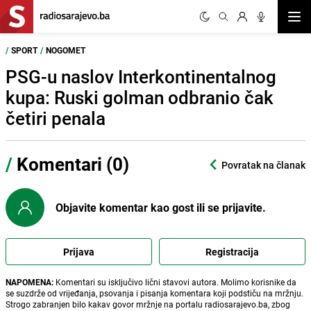
Otvor
/
SPORT
/
NOGOMET
PSG-u naslov Interkontinentalnog
kupa: Ruski golman odbranio čak
četiri penala
/
Komentari (0)
Povratak na članak
Objavite komentar kao gost ili se prijavite.
Prijava
Registracija
NAPOMENA:
Komentari su isključivo lični stavovi autora. Molimo korisnike da
se suzdrže od vrijeđanja, psovanja i pisanja komentara koji podstiču na mržnju.
Strogo zabranjen bilo kakav govor mržnje na portalu radiosarajevo.ba, zbog