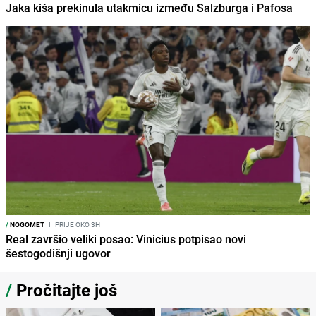
Jaka kiša prekinula utakmicu između Salzburga i Pafosa
/
NOGOMET
I
PRIJE OKO 3H
Real završio veliki posao: Vinicius potpisao novi
šestogodišnji ugovor
/
Pročitajte još