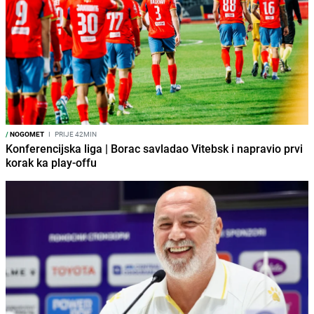
/
NOGOMET
I
PRIJE 42MIN
Konferencijska liga | Borac savladao Vitebsk i napravio prvi
korak ka play-offu