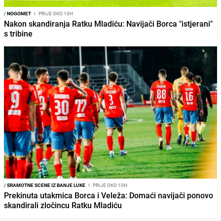
/
NOGOMET
I
PRIJE OKO 10H
Nakon skandiranja Ratku Mladiću: Navijači Borca "istjerani"
s tribine
/
SRAMOTNE SCENE IZ BANJE LUKE
I
PRIJE OKO 10H
Prekinuta utakmica Borca i Veleža: Domaći navijači ponovo
skandirali zločincu Ratku Mladiću