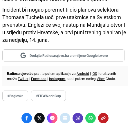
Incident bi mogao poremetiti dio planova selektora
Thomasa Tuchela uoči prve utakmice na Svjetskom
prvenstvu. Englezi će svoj nastup na Mundijalu otvoriti
u srijedu protiv Hrvatske, a prvi puni trening planiran je
za nedjelju, 14. juna.
Dodajte Radiosarajevo.ba u omiljene Google izvore
Radiosarajevo.ba
pratite putem aplikacije za
Android
|
iOS
i društvenih
mreža
Twitter
|
Facebook
|
Instagram
, kao i putem našeg
Viber
Chata.
#Engleska
#FIFAWorldCup