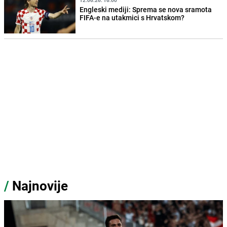
12.06.26. 16:00
Engleski mediji: Sprema se nova sramota
FIFA-e na utakmici s Hrvatskom?
/
Najnovije