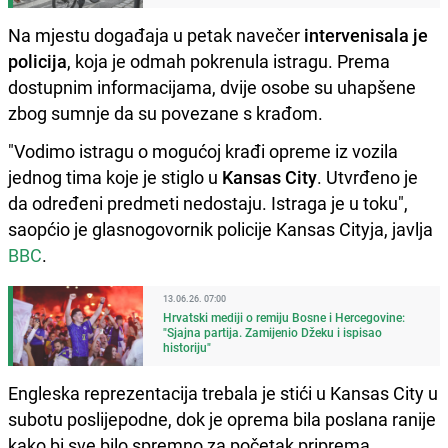
Na mjestu događaja u petak navečer
intervenisala je
policija
, koja je odmah pokrenula istragu. Prema
dostupnim informacijama, dvije osobe su uhapšene
zbog sumnje da su povezane s krađom.
"Vodimo istragu o mogućoj krađi opreme iz vozila
jednog tima koje je stiglo u
Kansas City
. Utvrđeno je
da određeni predmeti nedostaju. Istraga je u toku",
saopćio je glasnogovornik policije Kansas Cityja, javlja
BBC
.
13.06.26. 07:00
Hrvatski mediji o remiju Bosne i Hercegovine:
"Sjajna partija. Zamijenio Džeku i ispisao
historiju"
Engleska reprezentacija trebala je stići u Kansas City u
subotu poslijepodne, dok je oprema bila poslana ranije
kako bi sve bilo spremno za početak priprema.