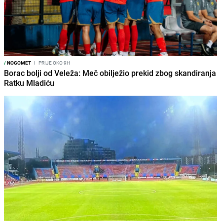
/
NOGOMET
I
PRIJE OKO 9H
Borac bolji od Veleža: Meč obilježio prekid zbog skandiranja
Ratku Mladiću