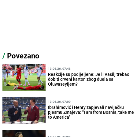
/
Povezano
13.06.26. 07:48
Reakcije su podijeljene: Je li Vasilj trebao
dobiti crveni karton zbog duela sa
Oluwaseyijem?
13.06.26. 07:00
Ibrahimović i Henry zapjevali navijačku
pjesmu Zmajeva: "I am from Bosnia, take me
to America"