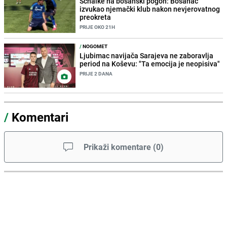
Schalke na bosanski pogon: Bosanac
izvukao njemački klub nakon nevjerovatnog
preokreta
PRIJE OKO 21H
/
NOGOMET
Ljubimac navijača Sarajeva ne zaboravlja
period na Koševu: "Ta emocija je neopisiva"
PRIJE 2 DANA
/
Komentari
Prikaži komentare
(
0
)