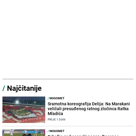
/
Najčitanije
/
NOGOMET
Sramotna koreografija Delija: Na Marakani
veličali presuđenog ratnog zločinca Ratka
Mladića
PRIJE 1 DAN
/
NOGOMET