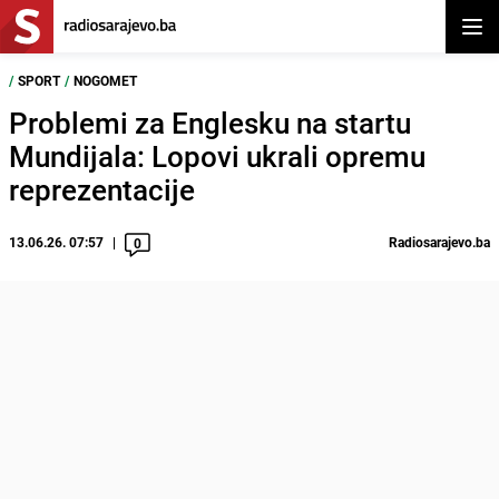
Otvor
/
SPORT
/
NOGOMET
Problemi za Englesku na startu
Mundijala: Lopovi ukrali opremu
reprezentacije
13.06.26. 07:57
Radiosarajevo.ba
0