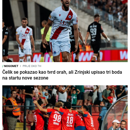
/
NOGOMET
I
PRIJE OKO 7H
Čelik se pokazao kao tvrd orah, ali Zrinjski upisao tri boda
na startu nove sezone