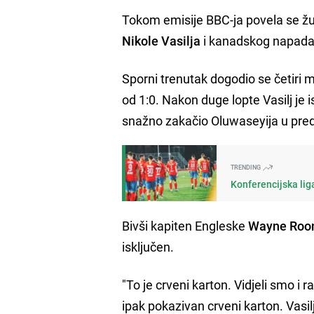
Tokom emisije BBC-ja povela se ž
Nikole Vasilja
i kanadskog napad
Sporni trenutak dogodio se četiri
od 1:0. Nakon duge lopte Vasilj je 
snažno zakačio Oluwaseyija u pred
TRENDING
Konferencijska liga
Bivši kapiten Engleske
Wayne Roo
isključen.
"To je crveni karton. Vidjeli smo i r
ipak pokazivan crveni karton. Vasilj