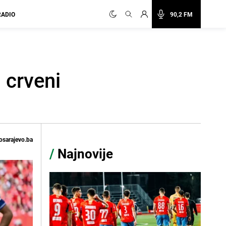
RADIO
90,2 FM
i crveni
osarajevo.ba
/
Najnovije