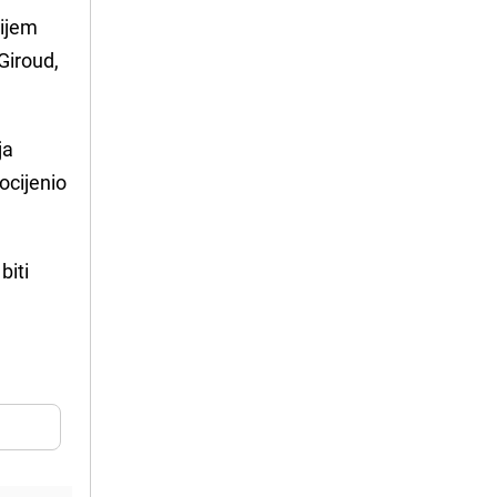
mijem
Giroud,
ja
ocijenio
biti