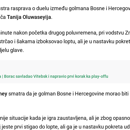
ustra rasprava o duelu između golmana Bosne i Hercego
ača
Tanija Oluwaseyija
.
 minute nakon početka drugog poluvremena, pri vodstvu 
istrčao i šakama izboksovao loptu, ali je u nastavku pokre
jelu glave.
 | Borac savladao Vitebsk i napravio prvi korak ka play-offu
ney
smatra da je golman Bosne i Hercegovine morao biti
anije situacije kada je igra zaustavljena, ali je zbog opasn
 jeste prvi stigao do lopte, ali ga je u nastavku pokreta ud