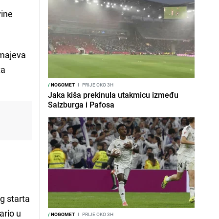
vine
Zmajeva
ta
/
NOGOMET
I
PRIJE OKO 3H
Jaka kiša prekinula utakmicu između
Salzburga i Pafosa
og starta
ario u
/
NOGOMET
I
PRIJE OKO 3H