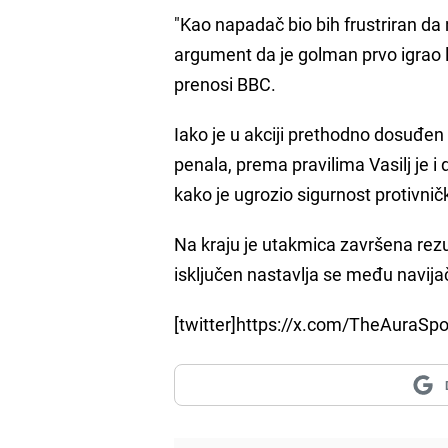
"Kao napadač bio bih frustriran da 
argument da je golman prvo igrao l
prenosi BBC.
Iako je u akciji prethodno dosuđen
penala, prema pravilima Vasilj je i
kako je ugrozio sigurnost protivnič
Na kraju je utakmica završena rezul
isključen nastavlja se među navija
[twitter]https://x.com/TheAuraSp