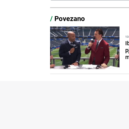
/
Povezano
13
I
p
m