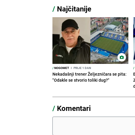
/
Najčitanije
/
NOGOMET
I
PRIJE 1 DAN
/
Nekadašnji trener Željezničara se pita:
"Odakle se stvorio toliki dug?"
/
Komentari