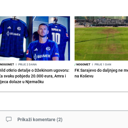
NOGOMET
I
PRIJE 2 DANA
/
NOGOMET
I
PRIJE 1 DAN
Bild otkrio detalje o Džekinom ugovoru:
FK Sarajevo do daljnjeg ne mo
Za svaku pobjedu 20.000 eura, Amra i
na Koševu
djeca dolaze u Njemačku
Prikaži komentare
(
2
)