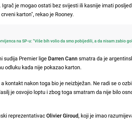
grač je mogao ostati bez svijesti ili kasnije imati posljed
 crveni karton", rekao je Rooney.
vijenca na SP-u: "Više bih volio da smo pobijedili, a da nisam zabio go
i sudija Premier lige
Darren Cann
smatra da je argentins
nu odluku kada nije pokazao karton.
 a kontakt nakon toga bio je neizbježan. Ne radi se o ozb
asilj je osvojio loptu i zbog toga smatram da nije bilo os
cuski reprezentativac
Olivier Giroud
, koji je imao razumije