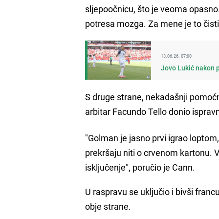
sljepoočnicu, što je veoma opasno. I
potresa mozga. Za mene je to čisti
13.06.26. 07:00
Jovo Lukić nakon pr
S druge strane, nekadašnji pomoćn
arbitar Facundo Tello donio isprav
"Golman je jasno prvi igrao loptom,
prekršaju niti o crvenom kartonu. V
isključenje", poručio je Cann.
U raspravu se uključio i bivši fran
obje strane.