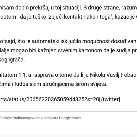
nisam dobio prekršaj u toj situaciji. S druge strane, razu
optom i da je teško izbjeći kontakt nakon toga", kazao je 
 ofsajd, što je automatski isključilo mogućnost dosuđivan
 dalje mogao biti kažnjen crvenim kartonom da je sudija pr
kog igrača.
tatom 1:1, a rasprava o tome da li je Nikola Vasilj trebao 
čima i fudbalskim stručnjacima širom svijeta.
orts/status/2065632036505944325?s=20[/twitter]
Dodajte Radiosarajevo.ba u omiljene Google izvore