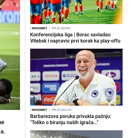
/
NOGOMET
I
PRIJE 48MIN
Konferencijska liga | Borac savladao
Vitebsk i napravio prvi korak ka play-offu
/
NOGOMET
I
PRIJE OKO 2H
Barbarezova poruka privukla pažnju:
ne
"Toliko o biranju naših igrača..."
ja.