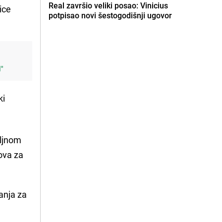
Real završio veliki posao: Vinicius
ice
potpisao novi šestogodišnji ugovor
l"
ki
iljnom
nova za
vanja za