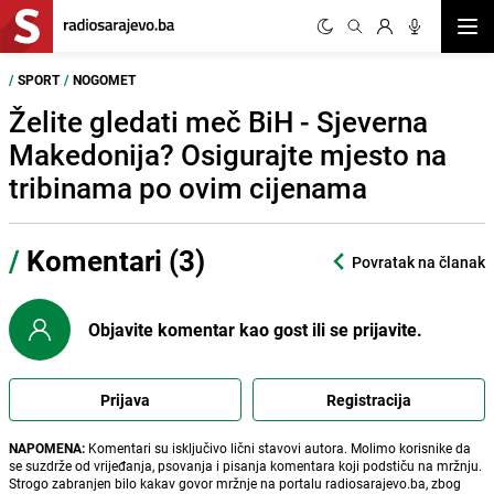
Otvor
/
SPORT
/
NOGOMET
Želite gledati meč BiH - Sjeverna
Makedonija? Osigurajte mjesto na
tribinama po ovim cijenama
/
Komentari (3)
Povratak na članak
Objavite komentar kao gost ili se prijavite.
Prijava
Registracija
NAPOMENA:
Komentari su isključivo lični stavovi autora. Molimo korisnike da
se suzdrže od vrijeđanja, psovanja i pisanja komentara koji podstiču na mržnju.
Strogo zabranjen bilo kakav govor mržnje na portalu radiosarajevo.ba, zbog