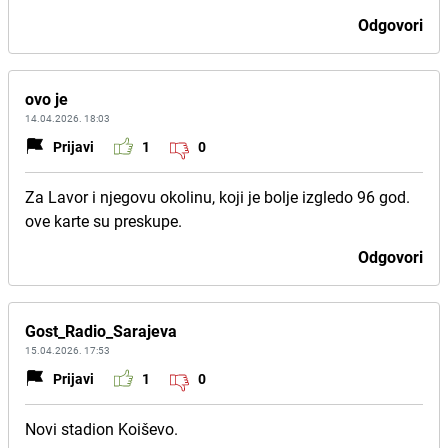
Odgovori
ovo je
14.04.2026. 18:03
Prijavi
1
0
Za Lavor i njegovu okolinu, koji je bolje izgledo 96 god.
ove karte su preskupe.
Odgovori
Gost_Radio_Sarajeva
15.04.2026. 17:53
Prijavi
1
0
Novi stadion Koiševo.