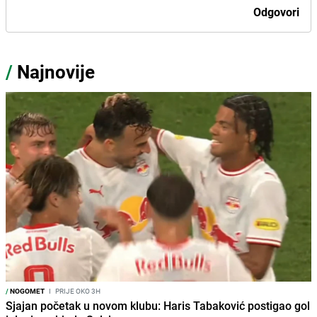
Odgovori
/
Najnovije
/
NOGOMET
I
PRIJE OKO 3H
Sjajan početak u novom klubu: Haris Tabaković postigao gol