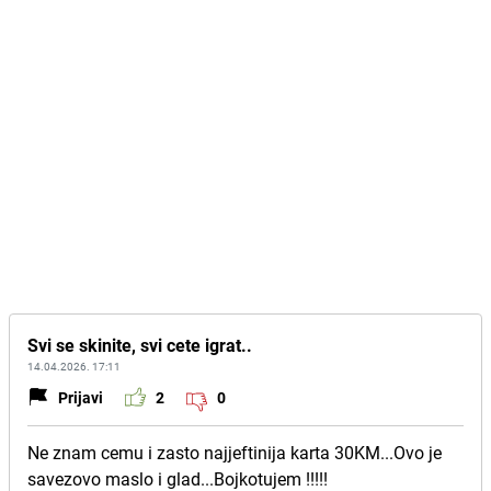
Svi se skinite, svi cete igrat..
14.04.2026. 17:11
Prijavi
2
0
Ne znam cemu i zasto najjeftinija karta 30KM...Ovo je
savezovo maslo i glad...Bojkotujem !!!!!