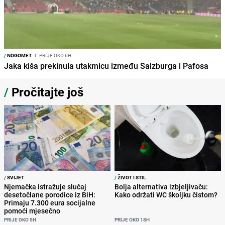
/
NOGOMET
I
PRIJE OKO 6H
Jaka kiša prekinula utakmicu između Salzburga i Pafosa
/
Pročitajte još
/
SVIJET
/
ŽIVOT I STIL
Njemačka istražuje slučaj
Bolja alternativa izbjeljivaču:
desetočlane porodice iz BiH:
Kako održati WC školjku čistom?
Primaju 7.300 eura socijalne
pomoći mjesečno
PRIJE OKO 5H
PRIJE OKO 18H