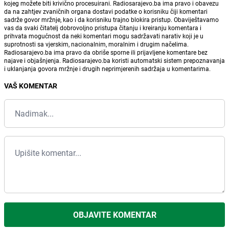
kojeg možete biti krivično procesuirani. Radiosarajevo.ba ima pravo i obavezu
da na zahtjev zvaničnih organa dostavi podatke o korisniku čiji komentari
sadrže govor mržnje, kao i da korisniku trajno blokira pristup. Obaviještavamo
vas da svaki čitatelj dobrovoljno pristupa čitanju i kreiranju komentara i
prihvata mogućnost da neki komentari mogu sadržavati narativ koji je u
suprotnosti sa vjerskim, nacionalnim, moralnim i drugim načelima.
Radiosarajevo.ba ima pravo da obriše sporne ili prijavljene komentare bez
najave i objašnjenja. Radiosarajevo.ba koristi automatski sistem prepoznavanja
i uklanjanja govora mržnje i drugih neprimjerenih sadržaja u komentarima.
VAŠ KOMENTAR
OBJAVITE KOMENTAR