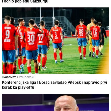
i donio pobjedu Salzburgu
/
NOGOMET
I
PRIJE OKO 4H
Konferencijska liga | Borac savladao Vitebsk i napravio prvi
korak ka play-offu