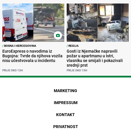
/
BOSNA I HERCEGOVINA
/
REGIJA
EuroExpress o navodima iz
Gosti iz Njemačke napravili
Bugojna: Tvrde da njihova vozila
požar u apartmanu u Istri,
nisu učestvovala u incidentu
vlasniku se smijali i pokazivali
srednji prst
PRIJE OKO 13H
PRIJE OKO 15H
MARKETING
IMPRESSUM
KONTAKT
PRIVATNOST