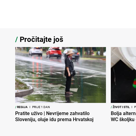
/
Pročitajte još
/
REGIJA
I
PRIJE 1 DAN
/
ŽIVOT I STIL
I
P
Pratite uživo | Nevrijeme zahvatilo
Bolja altern
Sloveniju, oluje idu prema Hrvatskoj
WC školjku