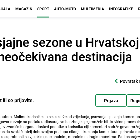
HALA
MAGAZIN
SPORT
AUTO-MOTO
MULTIMEDIA
INFOGRAFIKE
sjajne sezone u Hrvatskoj
 neočekivana destinacija
Povratak 
li se prijavite.
Prijava
Regi
i autora. Molimo korisnike da se suzdrže od vrijeđanja, psovanja i pisanja komentara
govor mržnje na portalu radiosarajevo.ba, zbog kojeg možete biti krivično procesuir
ev zvaničnih organa dostavi podatke o korisniku čiji komentari sadrže govor mržnj
vas da svaki čitatelj dobrovoljno pristupa čitanju i kreiranju komentara i prihvata 
e u suprotnosti sa vjerskim, nacionalnim, moralnim i drugim načelima. Radiosaraje