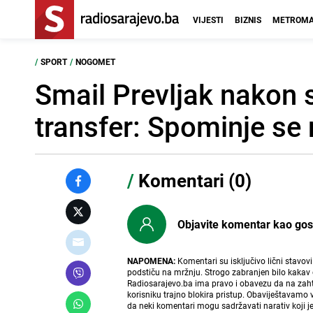
VIJESTI
BIZNIS
METROMA
/
SPORT
/
NOGOMET
Smail Prevljak nakon 
transfer: Spominje se
/
Komentari (0)
Objavite komentar kao gost i
NAPOMENA:
Komentari su isključivo lični stavov
podstiču na mržnju. Strogo zabranjen bilo kakav 
Radiosarajevo.ba ima pravo i obavezu da na zahtj
korisniku trajno blokira pristup. Obaviještavamo 
da neki komentari mogu sadržavati narativ koji j