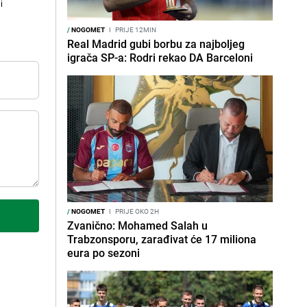
i
/
NOGOMET
I
PRIJE 12MIN
Real Madrid gubi borbu za najboljeg
igrača SP-a: Rodri rekao DA Barceloni
/
NOGOMET
I
PRIJE OKO 2H
Zvanično: Mohamed Salah u
Trabzonsporu, zarađivat će 17 miliona
eura po sezoni