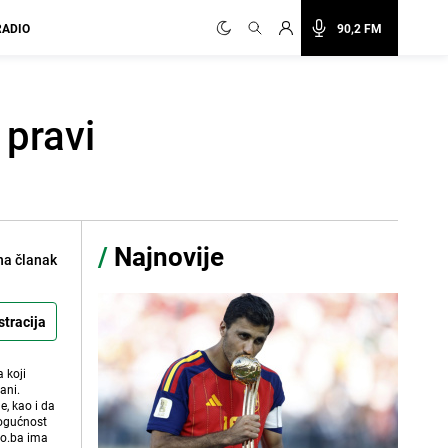
RADIO
90,2 FM
 pravi
/
Najnovije
na članak
stracija
 koji
ani.
e, kao i da
mogućnost
vo.ba ima