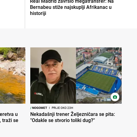
Real Madrid završio megatransfer: Na
Bernabeu stiže najskuplji Afrikanac u
historiji
/
NOGOMET
I
PRIJE OKO 23H
Neretva u
Nekadašnji trener Željezničara se pita:
 traži se
"Odakle se stvorio toliki dug?"