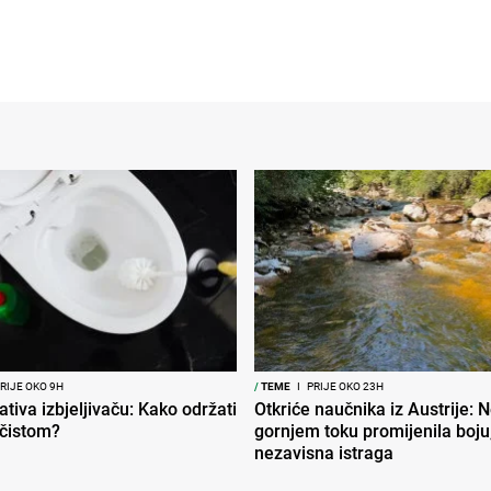
RIJE OKO 9H
/
TEME
I
PRIJE OKO 23H
ativa izbjeljivaču: Kako održati
Otkriće naučnika iz Austrije: 
 čistom?
gornjem toku promijenila boju,
nezavisna istraga