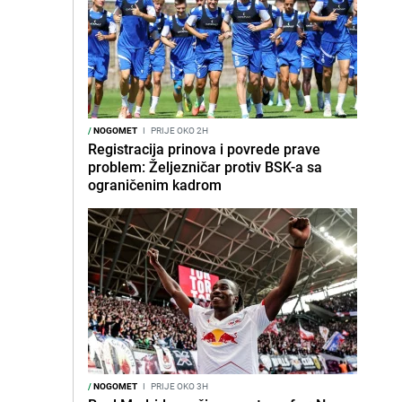
/
NOGOMET
I
PRIJE OKO 2H
Registracija prinova i povrede prave
problem: Željezničar protiv BSK-a sa
ograničenim kadrom
/
NOGOMET
I
PRIJE OKO 3H