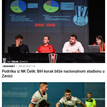
/
NOGOMET
I
PRIJE OKO 11H
Podrška iz NK Čelik: BiH korak bliže nacionalnom stadionu u
Zenici