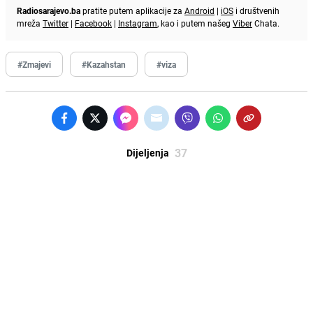
Radiosarajevo.ba
pratite putem aplikacije za
Android
|
iOS
i društvenih
mreža
Twitter
|
Facebook
|
Instagram
, kao i putem našeg
Viber
Chata.
#Zmajevi
#Kazahstan
#viza
37
Dijeljenja