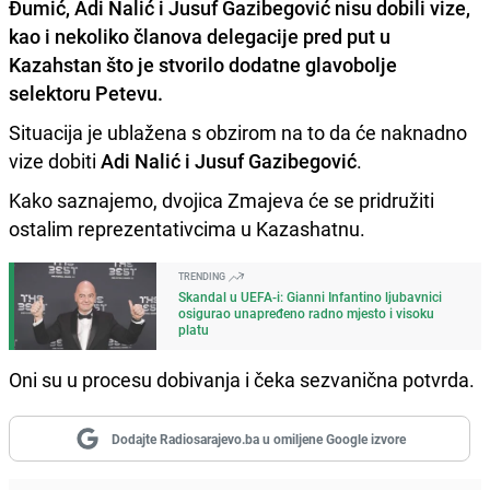
Đumić, Adi Nalić i Jusuf Gazibegović
nisu dobili vize,
kao i nekoliko članova delegacije pred put u
Kazahstan što je stvorilo dodatne glavobolje
selektoru Petevu.
Situacija je ublažena s obzirom na to da će naknadno
vize dobiti
Adi Nalić i Jusuf Gazibegović
.
Kako saznajemo, dvojica Zmajeva će se pridružiti
ostalim reprezentativcima u Kazashatnu.
TRENDING
Skandal u UEFA-i: Gianni Infantino ljubavnici
osigurao unapređeno radno mjesto i visoku
platu
Oni su u procesu dobivanja i čeka sezvanična potvrda.
Dodajte Radiosarajevo.ba u omiljene Google izvore