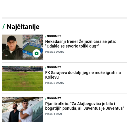
/
Najčitanije
/
NOGOMET
Nekadašnji trener Željezničara se pita:
"Odakle se stvorio toliki dug?"
PRIJE 2 DANA
/
NOGOMET
FK Sarajevo do daljnjeg ne može igrati na
Koševu
PRIJE 2 DANA
/
NOGOMET
Pjanić otkrio: "Za Alajbegovića je bilo i
bogatijih ponuda, ali Juventus je Juventus"
PRIJE 1 DAN