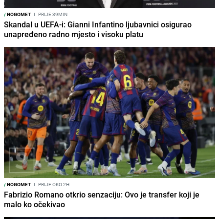
/
NOGOMET
I
PRIJE 39MIN
Skandal u UEFA-i: Gianni Infantino ljubavnici osigurao
unapređeno radno mjesto i visoku platu
/
NOGOMET
I
PRIJE OKO 2H
Fabrizio Romano otkrio senzaciju: Ovo je transfer koji je
malo ko očekivao