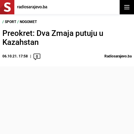
Otvor
/
SPORT
/
NOGOMET
Preokret: Dva Zmaja putuju u
Kazahstan
06.10.21. 17:58
Radiosarajevo.ba
0