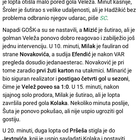
je lopta otišla malo pored gola Veleža. Minut kasnije,
Šroler je šutirao s velike udaljenosti, ali je Hadžikić bez
problema odbranio njegov udarac, piše
SC
.
Napadi GOŠK-a su se nastavili, a
Mizić
je šutirao, ali je
golman Veleža ponovo dobro reagovao i zabilježio još
jednu intervenciju. U 10. minuti,
Milak
je fauliran od
strane
Novakovića
, a sudija
Efendić
je nakon VAR
pregleda dosudio jedanaesterac. Novaković je pri
tome zaradio
prvi žuti karton
na utakmici. Mlinarić je
bio siguran realizator i
postigao četvrti gol u sezoni
,
čime je
Velež poveo sa 1:0
. U 15. minuti, nakon
sjajnog solo prodora, Milak je šutirao, ali je lopta
završila pored gola
Kolaka
. Nekoliko minuta poslije,
Šuta je ponovo pokušao, ali nije uspio ugroziti gol
gostiju.
U 20. minuti, duga lopta od
Pršeša
stigla je do
Jevtovića
, koji je uspio savladati Kolaka i postaviti