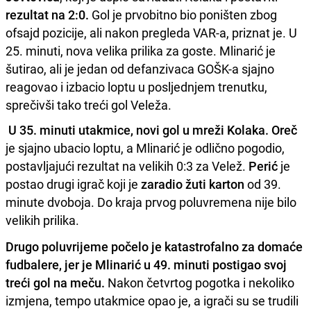
rezultat na 2:0.
Gol je prvobitno bio poništen zbog
ofsajd pozicije, ali nakon pregleda VAR-a, priznat je. U
25. minuti, nova velika prilika za goste. Mlinarić je
šutirao, ali je jedan od defanzivaca GOŠK-a sjajno
reagovao i izbacio loptu u posljednjem trenutku,
sprečivši tako treći gol Veleža.
U 35. minuti utakmice, novi gol u mreži Kolaka.
Oreč
je sjajno ubacio loptu, a Mlinarić je odlično pogodio,
postavljajući rezultat na velikih 0:3 za Velež.
Perić
je
postao drugi igrač koji je
zaradio žuti karton
od 39.
minute dvoboja. Do kraja prvog poluvremena nije bilo
velikih prilika.
Drugo poluvrijeme počelo je katastrofalno za domaće
fudbalere, jer je Mlinarić u 49. minuti postigao svoj
treći gol na meču.
Nakon četvrtog pogotka i nekoliko
izmjena, tempo utakmice opao je, a igrači su se trudili