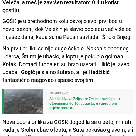
Veleža, a meč je završen rezultatom 0:4 u korist
gostiju.
GOŠK je u prethodnom kolu osvojio svoj prvi bod u
novoj sezoni, dok Velež nije slavio pobjedu već više od
mjesec dana, kada su na Pecari savladali Široki Brijeg.
Na prvu priliku se nije dugo čekalo. Nakon slobodnog
udarca,
Šturm
je ubacio, a loptu je pokupio golman
Kolak.
Domaći fudbaleri su brzo uzvratili.
Ikić
je izveo
ubačaj,
Gogić
je sjajno šutirao, ali je
Hadžikić
fantastično reagovao i spasio svoj tim.
TRENDING
Sindikat Nove Željezare Zenica traži isplatu
otpremnina do 10. augusta, u suprotnom
slijede protesti
Nova dobra prilika za GOŠK dogodila se u petoj minuti
kada je
Šroler
ubacio loptu, a
Šuta
pokušao glavom, ali