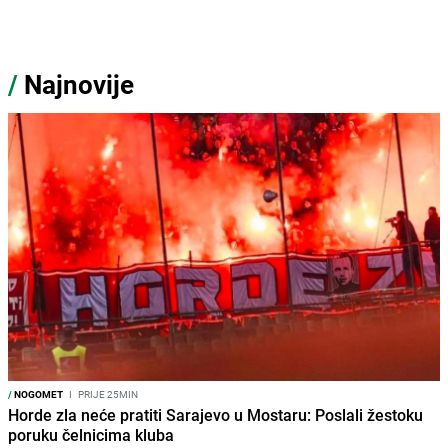
/
Najnovije
/
NOGOMET
I
PRIJE 25MIN
Horde zla neće pratiti Sarajevo u Mostaru: Poslali žestoku
poruku čelnicima kluba