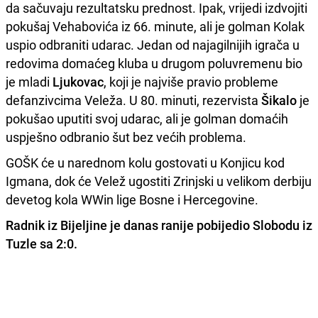
da sačuvaju rezultatsku prednost. Ipak, vrijedi izdvojiti
pokušaj Vehabovića iz 66. minute, ali je golman Kolak
uspio odbraniti udarac. Jedan od najagilnijih igrača u
redovima domaćeg kluba u drugom poluvremenu bio
je mladi
Ljukovac
, koji je najviše pravio probleme
defanzivcima Veleža. U 80. minuti, rezervista
Šikalo
je
pokušao uputiti svoj udarac, ali je golman domaćih
uspješno odbranio šut bez većih problema.
GOŠK će u narednom kolu gostovati u Konjicu kod
Igmana, dok će Velež ugostiti Zrinjski u velikom derbiju
devetog kola WWin lige Bosne i Hercegovine.
Radnik iz Bijeljine je danas ranije pobijedio Slobodu iz
Tuzle sa 2:0.