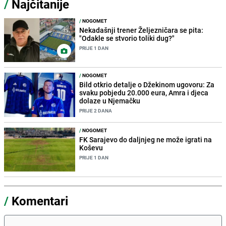
/
Najčitanije
/
NOGOMET
Nekadašnji trener Željezničara se pita:
"Odakle se stvorio toliki dug?"
PRIJE 1 DAN
/
NOGOMET
Bild otkrio detalje o Džekinom ugovoru: Za
svaku pobjedu 20.000 eura, Amra i djeca
dolaze u Njemačku
PRIJE 2 DANA
/
NOGOMET
FK Sarajevo do daljnjeg ne može igrati na
Koševu
PRIJE 1 DAN
/
Komentari