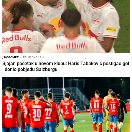
/
NOGOMET
I
PRIJE OKO 13H
Sjajan početak u novom klubu: Haris Tabaković postigao gol
i donio pobjedu Salzburgu