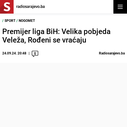
Otvor
/
SPORT
/
NOGOMET
Premijer liga BiH: Velika pobjeda
Veleža, Rođeni se vraćaju
24.09.24. 20:48
Radiosarajevo.ba
0