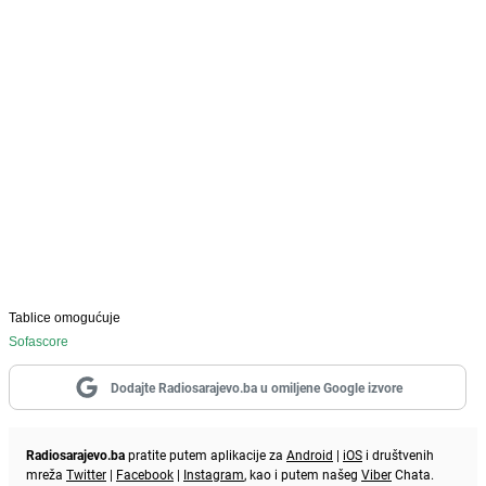
Tablice omogućuje
Sofascore
Dodajte Radiosarajevo.ba u omiljene Google izvore
Radiosarajevo.ba
pratite putem aplikacije za
Android
|
iOS
i društvenih
mreža
Twitter
|
Facebook
|
Instagram
, kao i putem našeg
Viber
Chata.