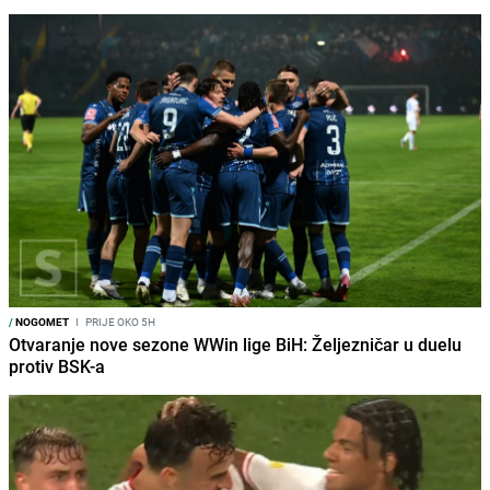
/
NOGOMET
I
PRIJE OKO 5H
Otvaranje nove sezone WWin lige BiH: Željezničar u duelu
protiv BSK-a