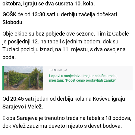
oktobra, igraju se dva susreta 10. kola.
GOŠK
će od
13:30 sati
u derbiju začelja dočekati
Slobodu
.
Obje ekipe su
bez pobjede
ove sezone. Tim iz Gabele
je posljednji 12. na tabeli s jednim bodom, dok su
Tuzlaci poziciju iznad, na 11. mjestu, s dva osvojena
boda.
TRENDING
Lopovi u susjedstvu imaju neobičnu metu,
mještani: "Počet ćemo postavljati zamke"
Od
20:45 sati
jedan od derbija kola na Koševu igraju
Sarajevo i Velež
.
Ekipa Sarajeva je trenutno treća na tabeli s 18 bodova,
dok Velež zauzima deveto mjesto s devet bodova.