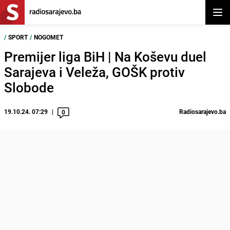
Otvor
/
SPORT
/
NOGOMET
Premijer liga BiH | Na Koševu duel
Sarajeva i Veleža, GOŠK protiv
Slobode
19.10.24. 07:29
Radiosarajevo.ba
0