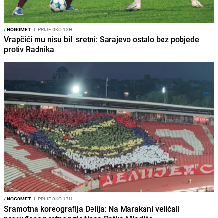
/
NOGOMET
I
PRIJE OKO 12H
Vrapčići mu nisu bili sretni: Sarajevo ostalo bez pobjede
protiv Radnika
/
NOGOMET
I
PRIJE OKO 13H
Sramotna koreografija Delija: Na Marakani veličali