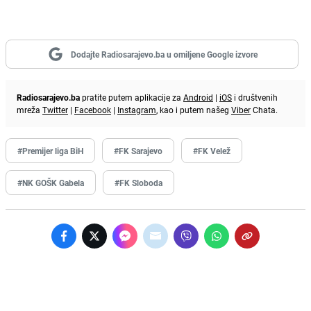
Dodajte Radiosarajevo.ba u omiljene Google izvore
Radiosarajevo.ba
pratite putem aplikacije za
Android
|
iOS
i društvenih
mreža
Twitter
|
Facebook
|
Instagram
, kao i putem našeg
Viber
Chata.
#Premijer liga BiH
#FK Sarajevo
#FK Velež
#NK GOŠK Gabela
#FK Sloboda