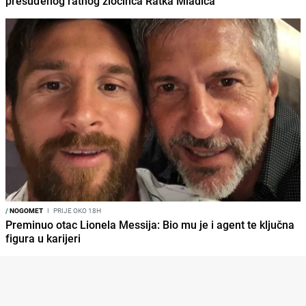
presuđenog ratnog zločinca Ratka Mladića
/
NOGOMET
I
PRIJE OKO 18H
Preminuo otac Lionela Messija: Bio mu je i agent te ključna
figura u karijeri