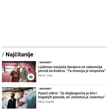
/
Najčitanije
/
NOGOMET
Ljubimac navijača Sarajeva ne zaboravlja
period na Koševu: "Ta emocija je neopisiva"
PRIJE 1 DAN
/
NOGOMET
Pjanić otkrio: "Za Alajbegovića je bilo i
bogatijih ponuda, ali Juventus je Juventus"
PRIJE 3 DANA