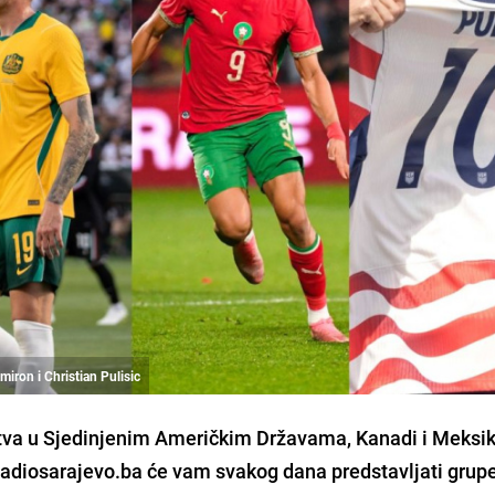
lmiron i Christian Pulisic
tva u Sjedinjenim Američkim Državama, Kanadi i Meksi
 Radiosarajevo.ba će vam svakog dana predstavljati grupe