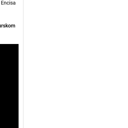
a Encisa
urskom