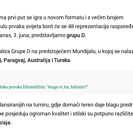
ma prvi put se igra u novom formatu i s većim brojem
ulu prvaka svijeta borit će se 48 reprezentacija raspoređ
danas, 3. juna, predstavljamo
grupu D.
naliza Grupe D na predstojećem Mundijalu, u kojoj se nala
 Paragvaj, Australija i Turska
.
oku poruku Džemidžiću: "Koga vi, ba, folirate?"
ansiranijih na turniru, gdje domaći teren daje blagu pred
e posjeduju ogroman kvalitet i stilski su potpuno različite
raja.