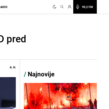
RADIO
90,2 FM
D pred
A. H.
/
Najnovije