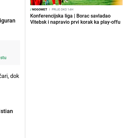
/
NOGOMET
I
PRIJE OKO 14H
Konferencijska liga | Borac savladao
iguran
Vitebsk i napravio prvi korak ka play-offu
estu
čari, dok
istian