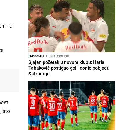
enih u
ze
/
NOGOMET
I
PRIJE OKO 13H
Sjajan početak u novom klubu: Haris
Tabaković postigao gol i donio pobjedu
Salzburgu
nost
, što