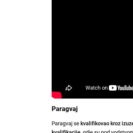
Paragvaj
Paragvaj se
kvalifikovao kroz izu
kvalifikacije
, gdje su pod vodstvom