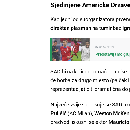
Sjedinjene Američke Držav
Kao jedni od suorganizatora prve
direktan plasman na turnir bez igra
02.06.26. 19:39
Predstavljamo grup
SAD bi na krilima domaće publike tr
će borba za drugo mjesto (pa čak i
reprezentacija) biti dramatična do 
Najveće zvijezde u koje se SAD uzd
Pulišić
(AC Milan),
Weston McKen
predvodi iskusni selektor
Mauricio