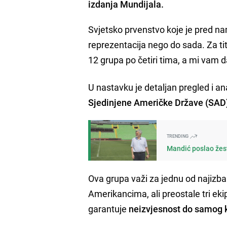
izdanja Mundijala.
Svjetsko prvenstvo koje je pred na
reprezentacija nego do sada. Za tit
12 grupa po četiri tima, a mi vam 
U nastavku je detaljan pregled i a
Sjedinjene Američke Države (SAD),
TRENDING
Mandić poslao žest
Ova grupa važi za jednu od najizbal
Amerikancima, ali preostale tri ekip
garantuje
neizvjesnost do samog k