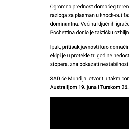
Ogromna prednost domaćeg terena i
razloga za plasman u knock-out f
dominantna
. Većina ključnih igra
Pochettina donio je taktičku ozbiljn
Ipak,
pritisak javnosti kao domaćin
ekipi je u protekle tri godine nedo
stopera, zna pokazati nestabilnost 
SAD će Mundijal otvoriti utakmic
Australijom 19. juna i Turskom 26.