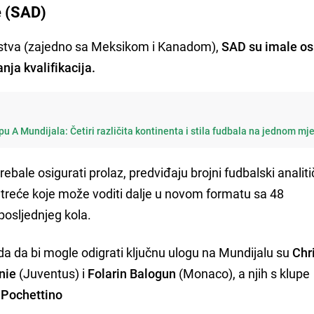
e (SAD)
nstva (zajedno sa Meksikom i Kanadom),
SAD su imale os
nja kvalifikacija.
u A Mundijala: Četiri različita kontinenta i stila fudbala na jednom mj
ebale osigurati prolaz, predviđaju brojni fudbalski analiti
 treće koje može voditi dalje u novom formatu sa 48
posljednjeg kola.
a da bi mogle odigrati ključnu ulogu na Mundijalu su
Chr
nie
(Juventus) i
Folarin Balogun
(Monaco), a njih s klupe
 Pochettino