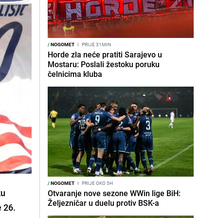
/
NOGOMET
I
PRIJE 31MIN
Horde zla neće pratiti Sarajevo u
Mostaru: Poslali žestoku poruku
čelnicima kluba
/
NOGOMET
I
PRIJE OKO 5H
ku
Otvaranje nove sezone WWin lige BiH:
Željezničar u duelu protiv BSK-a
 26.