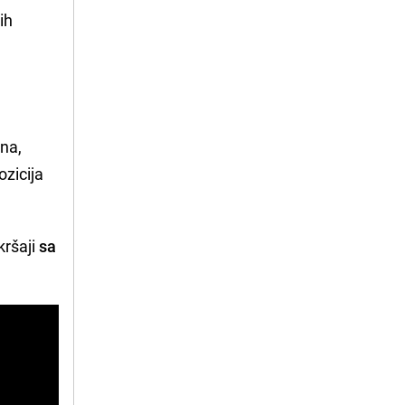
ih
na,
ozicija
kršaji
sa