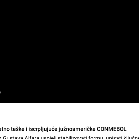
zetno teške i iscrpljujuće južnoameričke CONMEBOL
 Gustava Alfara uspjeli stabilizovati formu, upisati ključn