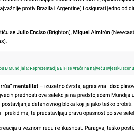
važnije protiv Brazila i Argentine) i osigurati jedno od di
tiču se
Julio Enciso
(Brighton),
Miguel Almirón
(Newcast
s).
pu B Mundijala: Reprezentacija BiH se vraća na najveću svjetsku scen
rrúa" mentalitet
– izuzetno čvrsta, agresivna i disciplin
ajvećih prednosti ove selekcije na predstojećem Mundijalu
 i postavljanje defanzivnog bloka koji je jako teško probiti.
ji i prekidima, te predstavljaju pravu opasnost po sve sele
reacija u veznom redu i efikasnost. Paragvaj teško posti