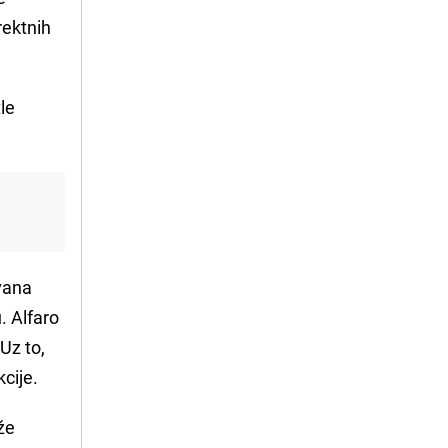
rektnih
le
u
ovana
. Alfaro
 Uz to,
kcije.
že