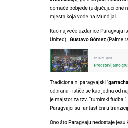
domaće pobjede (uključujući one naj
mjesta koja vode na Mundijal.
Kao najveće uzdanice Paragvaja is
United) i
Gustavo Gómez
(Palmeira
02.06.26. 20:39
Predstavljamo gru
Tradicionalni paragvajski
"garracha
odbrana - ističe se kao jedna od n
je majstor za tzv. "turnirski fudbal"
Paragvajci su fantastični u tranzici
Ono što Paragvaju nedostaje jesu k