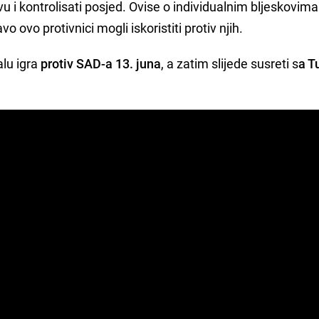
vu i kontrolisati posjed. Ovise o individualnim bljeskovim
avo ovo protivnici mogli iskoristiti protiv njih.
lu igra
protiv SAD-a 13. juna
, a zatim slijede susreti s
a T