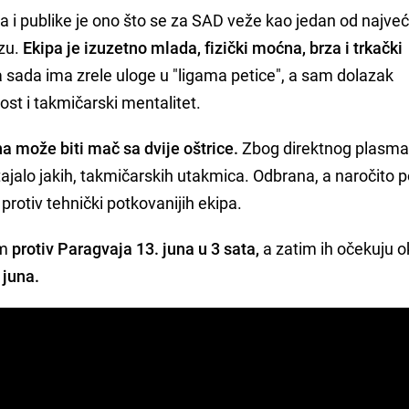
 publike je ono što se za SAD veže kao jedan od najveć
azu.
Ekipa je izuzetno mlada, fizički moćna, brza i trkački
ča sada ima zrele uloge u "ligama petice", a sam dolazak
ost i takmičarski mentalitet.
a može biti mač sa dvije oštrice.
Zbog direktnog plasma
stajalo jakih, takmičarskih utakmica. Odbrana, a naročito p
protiv tehnički potkovanijih ekipa.
om
protiv Paragvaja 13. juna u 3 sata,
a zatim ih očekuju o
 juna.