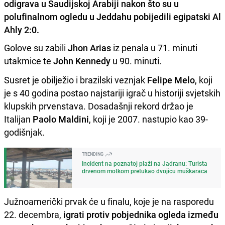
odigrava u Saudijskoj Arabiji nakon što su u
polufinalnom ogledu u Jeddahu pobijedili egipatski Al
Ahly 2:0.
Golove su zabili
Jhon Arias
iz penala u 71. minuti
utakmice te
John Kennedy
u 90. minuti.
Susret je obilježio i brazilski veznjak
Felipe Melo
, koji
je s 40 godina postao najstariji igrač u historiji svjetskih
klupskih prvenstava. Dosadašnji rekord držao je
Italijan
Paolo Maldini
, koji je 2007. nastupio kao 39-
godišnjak.
TRENDING
Incident na poznatoj plaži na Jadranu: Turista
drvenom motkom pretukao dvojicu muškaraca
Južnoamerički prvak će u finalu, koje je na rasporedu
22. decembra,
igrati protiv pobjednika ogleda između