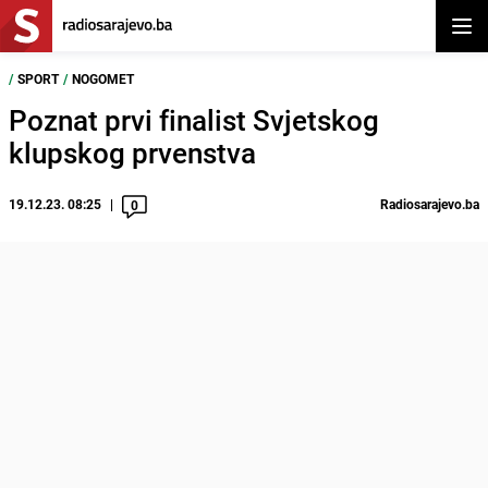
Otvor
/
SPORT
/
NOGOMET
Poznat prvi finalist Svjetskog
klupskog prvenstva
19.12.23. 08:25
Radiosarajevo.ba
0