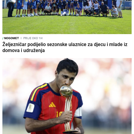
/
NOGOMET
I
PRIJE OKO 1H
Željezničar podijelio sezonske ulaznice za djecu i mlade iz
domova i udruženja