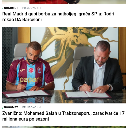
/
NOGOMET
I
PRIJE OKO 1H
Real Madrid gubi borbu za najboljeg igrača SP-a: Rodri
rekao DA Barceloni
/
NOGOMET
I
PRIJE OKO 4H
Zvanično: Mohamed Salah u Trabzonsporu, zarađivat će 17
miliona eura po sezoni