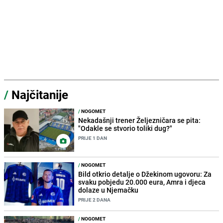
/
Najčitanije
/
NOGOMET
Nekadašnji trener Željezničara se pita:
"Odakle se stvorio toliki dug?"
PRIJE 1 DAN
/
NOGOMET
Bild otkrio detalje o Džekinom ugovoru: Za
svaku pobjedu 20.000 eura, Amra i djeca
dolaze u Njemačku
PRIJE 2 DANA
/
NOGOMET