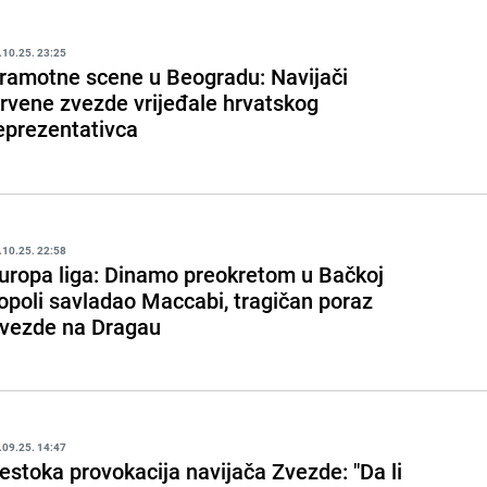
.10.25. 23:25
ramotne scene u Beogradu: Navijači
rvene zvezde vrijeđale hrvatskog
eprezentativca
.10.25. 22:58
uropa liga: Dinamo preokretom u Bačkoj
opoli savladao Maccabi, tragičan poraz
vezde na Dragau
.09.25. 14:47
estoka provokacija navijača Zvezde: "Da li