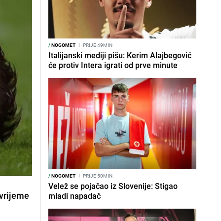
/
NOGOMET
I
PRIJE 49MIN
Italijanski mediji pišu: Kerim Alajbegović
će protiv Intera igrati od prve minute
/
NOGOMET
I
PRIJE 50MIN
Velež se pojačao iz Slovenije: Stigao
uvrijeme
mladi napadač