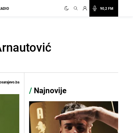
RADIO
90,2 FM
Arnautović
osarajevo.ba
/
Najnovije