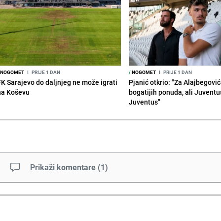
NOGOMET
I
PRIJE 1 DAN
/
NOGOMET
I
PRIJE 1 DAN
FK Sarajevo do daljnjeg ne može igrati
Pjanić otkrio: "Za Alajbegovića
na Koševu
bogatijih ponuda, ali Juventu
Juventus"
Prikaži komentare
(
1
)