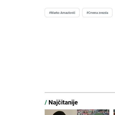
#Marko Arnautović
#Crvena zvezda
/
Najčitanije