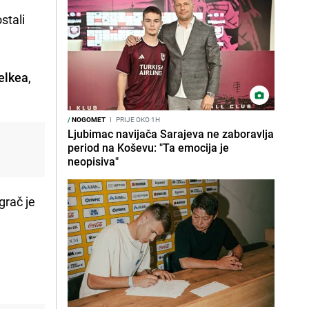
ostali
elkea
,
/
NOGOMET
I
PRIJE OKO 1H
Ljubimac navijača Sarajeva ne zaboravlja
period na Koševu: "Ta emocija je
i
neopisiva"
 igrač je
e