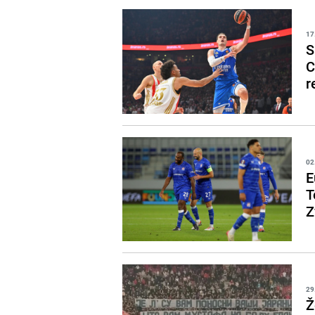
17
S
C
r
02
E
T
Z
29
Ž