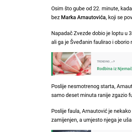
Osim što gube od 22. minute, kad
bez
Marka Arnautovića
, koji se po
Napadač Zvezde dobio je loptu u 3
ali ga je Šveđanin faulirao i oborio
TRENDING
Rodbina iz Njemačk
Poslije nesmotrenog starta, Arnaut
samo deset minuta ranije zgazio fu
Poslije faula, Arnautović je nekak
zamijenjen, a umjesto njega je uš