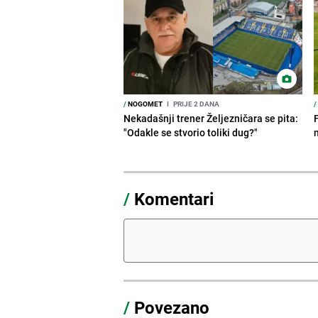
/
NOGOMET
I
PRIJE 2 DANA
/
Nekadašnji trener Željezničara se pita:
"Odakle se stvorio toliki dug?"
/
Komentari
/
Povezano