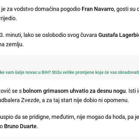
a je za vodstvo domaćina pogodio
Fran Navarro
, gosti su 
vrijedio.
3. minuti, lako se oslobodio svog čuvara
Gustafa Lagerbi
 na zemlju.
e vam šalje novac u BiH? Stižu velike promjene koje će vas obradovat
ović se s
bolnom grimasom uhvatio za desnu nogu
. Isti
dbalera Zvezde, a za taj start nije dobio ni opomenu.
o uspio da se pridigne, međutim, nije mogao da hoda, pa j
ao
Bruno Duarte
.