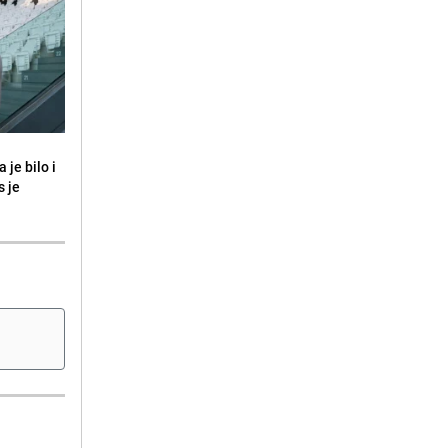
 je bilo i
s je