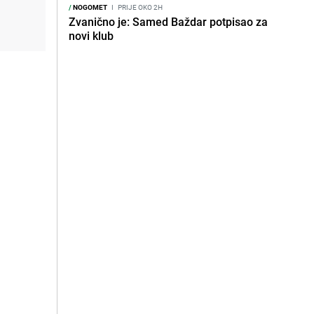
/
NOGOMET
I
PRIJE OKO 2H
Zvanično je: Samed Baždar potpisao za
novi klub