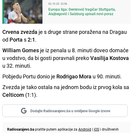
02.10.25. 22:56
Europa liga: Demirović tragičar Stuttgarta,
Alajbegović i Salzburg upisali novi poraz
Crvena zvezda
je s druge strane poražena na Dragau
od
Porta
s
2:1
.
William Gomes
je iz penala u 8. minuti doveo domaće
u vodstvo, da bi gosti poravnali preko
Vasilija Kostova
u 32. minuti.
Pobjedu Portu donio je
Rodrigao Mora
u 90. minuti.
Zvezda je tako ostala na jednom bodu iz prvog kola sa
Celticom
(1:1).
Dodajte Radiosarajevo.ba u omiljene Google izvore
Radiosarajevo.ba
pratite putem aplikacije za
Android
|
iOS
i društvenih