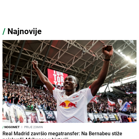
/
Najnovije
/
NOGOMET
I
PRIJE 23MIN
Real Madrid završio megatransfer: Na Bernabeu stiže