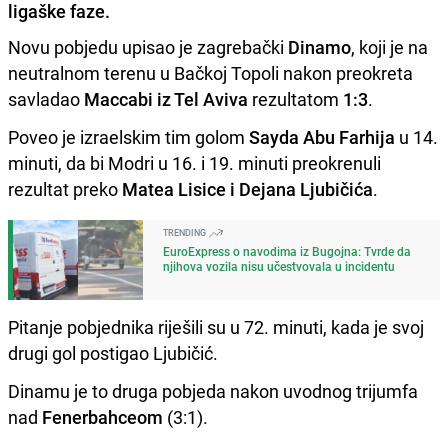
ligaške faze.
Novu pobjedu upisao je zagrebački
Dinamo
, koji je na
neutralnom terenu u Bačkoj Topoli nakon preokreta
savladao
Maccabi iz Tel Aviva
rezultatom
1:3
.
Poveo je izraelskim tim golom
Sayda Abu Farhija
u 14.
minuti, da bi Modri u 16. i 19. minuti preokrenuli
rezultat preko
Matea Lisice i Dejana Ljubičića
.
TRENDING
EuroExpress o navodima iz Bugojna: Tvrde da
njihova vozila nisu učestvovala u incidentu
Pitanje pobjednika riješili su u 72. minuti, kada je svoj
drugi gol postigao Ljubičić.
Dinamu je to druga pobjeda nakon uvodnog trijumfa
nad
Fenerbahceom
(3:1).