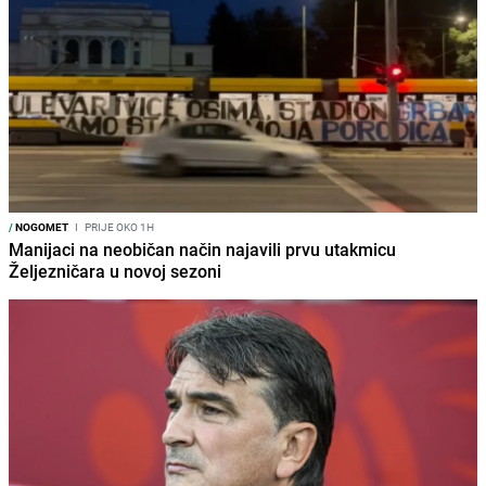
/
NOGOMET
I
PRIJE OKO 1H
Manijaci na neobičan način najavili prvu utakmicu
Željezničara u novoj sezoni