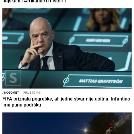
najskuplji Afrikanac u historiji
/
NOGOMET
I
PRIJE 59MIN
FIFA priznala pogreške, ali jedna stvar nije upitna: Infantino
ima punu podršku