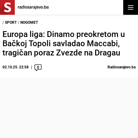
Otvor
/
SPORT
/
NOGOMET
Europa liga: Dinamo preokretom u
Bačkoj Topoli savladao Maccabi,
tragičan poraz Zvezde na Dragau
02.10.25. 22:58
Radiosarajevo.ba
0