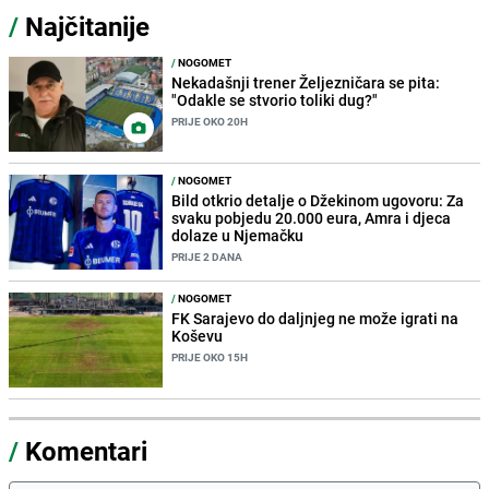
/
Najčitanije
/
NOGOMET
Nekadašnji trener Željezničara se pita:
"Odakle se stvorio toliki dug?"
PRIJE OKO 20H
/
NOGOMET
Bild otkrio detalje o Džekinom ugovoru: Za
svaku pobjedu 20.000 eura, Amra i djeca
dolaze u Njemačku
PRIJE 2 DANA
/
NOGOMET
FK Sarajevo do daljnjeg ne može igrati na
Koševu
PRIJE OKO 15H
/
Komentari