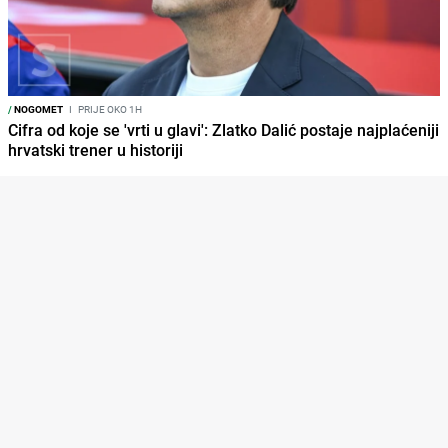
/
NOGOMET
I
PRIJE OKO 1H
Cifra od koje se 'vrti u glavi': Zlatko Dalić postaje najplaćeniji
hrvatski trener u historiji