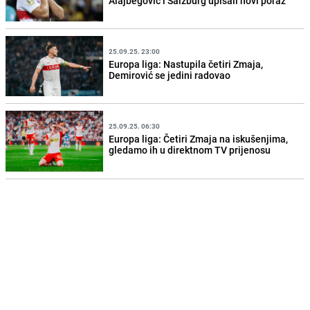
Alajbegović i Salzburg upisali novi poraz
25.09.25. 23:00
Europa liga: Nastupila četiri Zmaja,
Demirović se jedini radovao
25.09.25. 06:30
Europa liga: Četiri Zmaja na iskušenjima,
gledamo ih u direktnom TV prijenosu