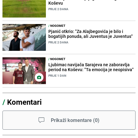
Koševu
PRIJE 2 DANA
/
NOGOMET
Pjanić otkrio: "Za Alajbegovića je bilo i
bogatijih ponuda, ali Juventus je Juventus"
PRIJE 2 DANA
/
NOGOMET
Ljubimac navijača Sarajeva ne zaboravlja
period na Koševu: "Ta emocija je neopisiva"
PRIJE 1 DAN
/
Komentari
Prikaži komentare
(
0
)