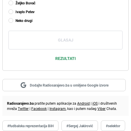
Željko Buvač
Ivaylo Petev
Neko drugi
GLASAJ
REZULTATI
Dodajte Radiosarajevo.ba u omiljene Google izvore
Radiosarajevo.ba
pratite putem aplikacije za
Android
|
iOS
i društvenih
mreža
Twitter
|
Facebook
|
Instagram
, kao i putem našeg
Viber
Chata.
#fudbalska reprezentacija BiH
#Sergej Jakirović
#selektor