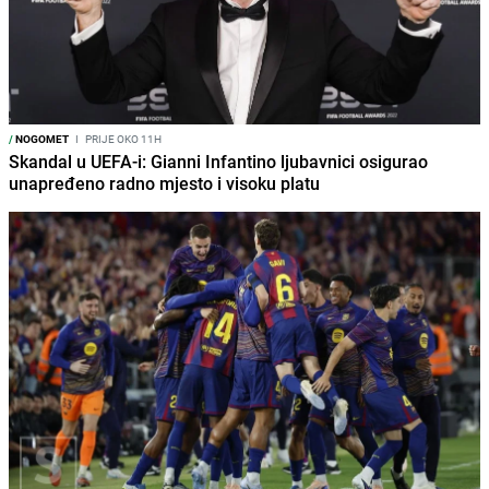
/
NOGOMET
I
PRIJE OKO 11H
Skandal u UEFA-i: Gianni Infantino ljubavnici osigurao
unapređeno radno mjesto i visoku platu