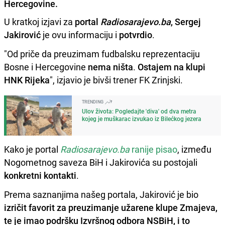
Hercegovine.
U kratkoj izjavi za
portal
Radiosarajevo.ba
, Sergej
Jakirović
je ovu informaciju i
potvrdio
.
"Od priče da preuzimam fudbalsku reprezentaciju
Bosne i Hercegovine
nema ništa
.
Ostajem na klupi
HNK Rijeka
", izjavio je bivši trener FK Zrinjski.
TRENDING
Ulov života: Pogledajte 'diva' od dva metra
kojeg je muškarac izvukao iz Bilećkog jezera
Kako je portal
Radiosarajevo.ba
ranije pisao
, između
Nogometnog saveza BiH i Jakirovića su postojali
konkretni kontakti
.
Prema saznanjima našeg portala, Jakirović je bio
izričit favorit za preuzimanje užarene klupe Zmajeva,
te je imao podršku Izvršnog odbora NSBiH, i to