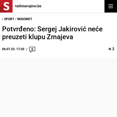
Otvor
/
SPORT
/
NOGOMET
Potvrđeno: Sergej Jakirović neće
preuzeti klupu Zmajeva
06.07.23. 17:20
N. Ž.
0