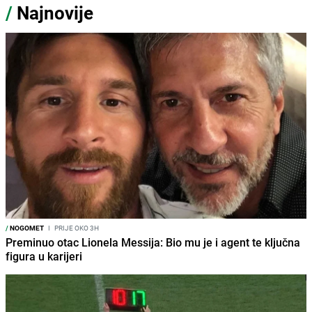
/
Najnovije
/
NOGOMET
I
PRIJE OKO 3H
Preminuo otac Lionela Messija: Bio mu je i agent te ključna
figura u karijeri