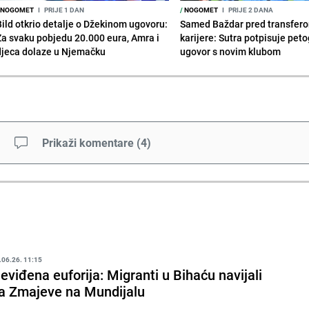
NOGOMET
I
PRIJE 1 DAN
/
NOGOMET
I
PRIJE 2 DANA
Bild otkrio detalje o Džekinom ugovoru:
Samed Baždar pred transfer
Za svaku pobjedu 20.000 eura, Amra i
karijere: Sutra potpisuje peto
djeca dolaze u Njemačku
ugovor s novim klubom
Prikaži komentare
(
4
)
.06.26. 11:15
eviđena euforija: Migranti u Bihaću navijali
a Zmajeve na Mundijalu