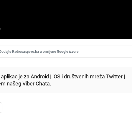
Dodajte Radiosarajevo.ba u omiljene Google izvore
aplikacije za
Android
|
iOS
i društvenih mreža
Twitter
|
utem našeg
Viber
Chata.