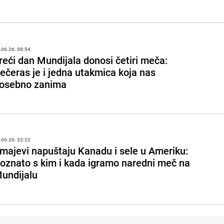
.06.26. 08:54
reći dan Mundijala donosi četiri meča:
ečeras je i jedna utakmica koja nas
osebno zanima
.06.26. 23:22
majevi napuštaju Kanadu i sele u Ameriku:
oznato s kim i kada igramo naredni meč na
undijalu