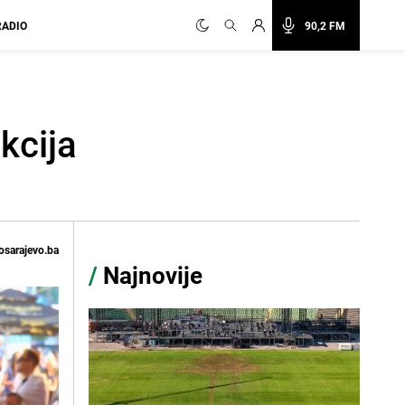
RADIO
90,2 FM
kcija
osarajevo.ba
/
Najnovije