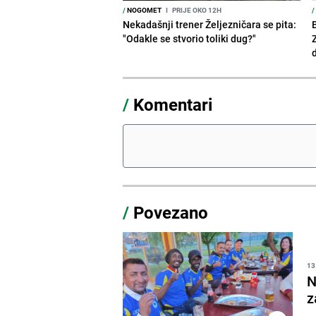
/
NOGOMET
I
PRIJE OKO 12H
/
Nekadašnji trener Željezničara se pita:
"Odakle se stvorio toliki dug?"
/
Komentari
/
Povezano
13
N
z