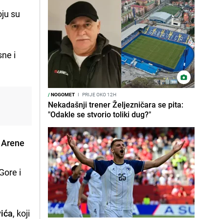
oju su
sne i
/
NOGOMET
I
PRIJE OKO 12H
Nekadašnji trener Željezničara se pita:
"Odakle se stvorio toliki dug?"
r
Arene
Gore i
vića
, koji