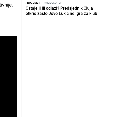
/
NOGOMET
I
PRIJE OKO 12H
ivnije,
Ostaje li ili odlazi? Predsjednik Cluja
otkrio zašto Jovo Lukić ne igra za klub