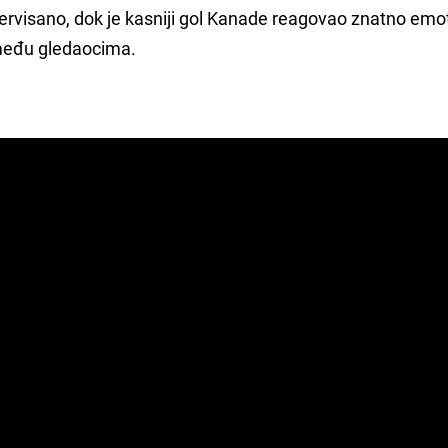
zervisano, dok je kasniji gol Kanade reagovao znatno emot
 među gledaocima.