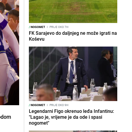
/
NOGOMET
I
PRIJE OKO 7H
FK Sarajevo do daljnjeg ne može igrati na
Koševu
/
NOGOMET
I
PRIJE OKO 9H
Legendarni Figo okrenuo leđa Infantinu:
bodom
"Lagao je, vrijeme je da ode i spasi
nogomet"