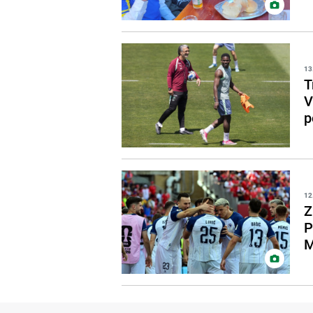
13
T
V
p
12
Z
P
M