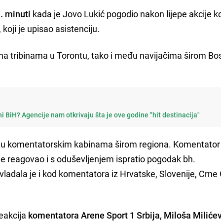
. minuti
kada je Jovo Lukić pogodio nakon lijepe akcije k
 koji je upisao asistenciju.
 na tribinama u Torontu, tako i među navijačima širom Bo
i BiH? Agencije nam otkrivaju šta je ove godine "hit destinacija"
 i u komentatorskim kabinama širom regiona. Komentato
je reagovao i s oduševljenjem ispratio pogodak bh.
vladala je i kod komentatora iz Hrvatske, Slovenije, Crne 
reakcija
komentatora Arene Sport 1 Srbija, Miloša Miliće