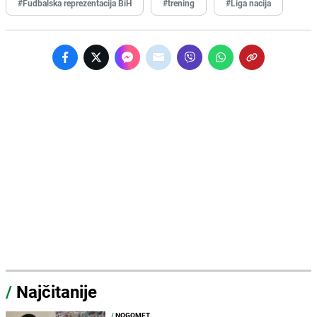
#Fudbalska reprezentacija BiH
#trening
#Liga nacija
/
Najčitanije
/
NOGOMET