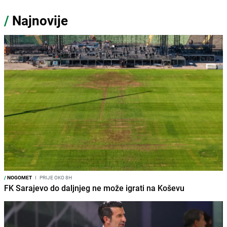
/
Najnovije
/
NOGOMET
I
PRIJE OKO 8H
FK Sarajevo do daljnjeg ne može igrati na Koševu