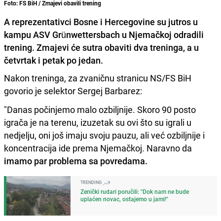
Foto: FS BiH / Zmajevi obavili trening
A reprezentativci Bosne i Hercegovine su jutros u
kampu ASV Grünwettersbach u Njemačkoj odradili
trening. Zmajevi će sutra obaviti dva treninga, a u
četvrtak i petak po jedan.
Nakon treninga, za zvaničnu stranicu NS/FS BiH
govorio je selektor Sergej Barbarez:
"Danas počinjemo malo ozbiljnije. Skoro 90 posto
igrača je na terenu, izuzetak su ovi što su igrali u
nedjelju, oni još imaju svoju pauzu, ali već ozbiljnije i
koncentracija ide prema Njemačkoj. Naravno da
imamo par problema sa povredama.
TRENDING
Zenički rudari poručili: "Dok nam ne bude
uplaćen novac, ostajemo u jami!"