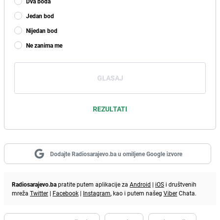
Dva boda
Jedan bod
Nijedan bod
Ne zanima me
GLASAJ
REZULTATI
Dodajte Radiosarajevo.ba u omiljene Google izvore
Radiosarajevo.ba
pratite putem aplikacije za
Android
|
iOS
i društvenih
mreža
Twitter
|
Facebook
|
Instagram
, kao i putem našeg
Viber
Chata.