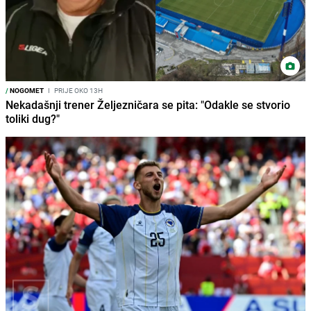
/
NOGOMET
I
PRIJE OKO 13H
Nekadašnji trener Željezničara se pita: "Odakle se stvorio
toliki dug?"