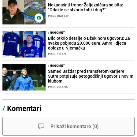
Nekadašnji trener Željezničara se pita:
"Odakle se stvorio toliki dug?"
PRIJE OKO 13H
/
NOGOMET
Bild otkrio detalje o Džekinom ugovoru: Za
svaku pobjedu 20.000 eura, Amra i djeca
dolaze u Njemačku
PRIJE 1 DAN
/
NOGOMET
Samed Baždar pred transferom karijere:
Sutra potpisuje petogodišnji ugovor s novim
klubom
PRIJE 2 DANA
/
Komentari
Prikaži komentare
(
0
)