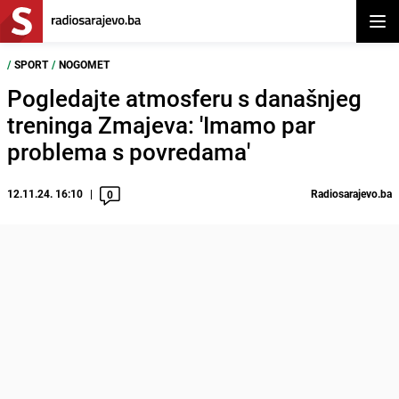
Otvor
/
SPORT
/
NOGOMET
Pogledajte atmosferu s današnjeg
treninga Zmajeva: 'Imamo par
problema s povredama'
12.11.24. 16:10
Radiosarajevo.ba
0