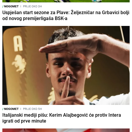
/
NOGOMET
I
PRIJE OKO 3H
Uspješan start sezone za Plave: Željezničar na Grbavici bolji
od novog premijerligaša BSK-a
/
NOGOMET
I
PRIJE OKO 5H
Italijanski mediji pišu: Kerim Alajbegović će protiv Intera
igrati od prve minute