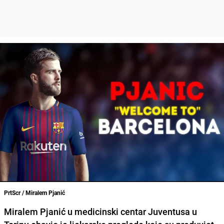
PrtScr / Miralem Pjanić
Miralem Pjanić
u medicinski centar Juventusa u