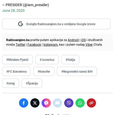
— PRESIDER (@iam_presider)
June 28, 2020
Dodajte Radiosarajevo.ba u omiljene Google izvore
Radiosarajevo.ba
pratite putem aplikacije za
Android
|
iOS
i društvenih
mreža
Twitter
|
Facebook
|
Instagram
, kao i putem našeg
Viber
Chata.
#Miralem Pjanić
#Juventus
#Italija
#FC Barcelona
#transfer
#Nogometni savez BiH
#zmaj
#Španija