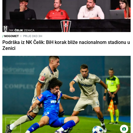
/
NOGOMET
I
PRIJE OKO 3H
Podrška iz NK Čelik: BiH korak bliže nacionalnom stadionu u
Zenici