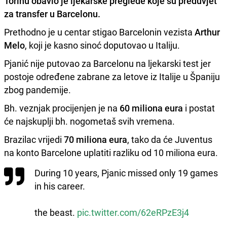
Torinu obavio je ljekarske preglede koje su preduvjet
za transfer u
Barcelonu
.
Prethodno je u centar stigao Barcelonin vezista
Arthur
Melo
, koji je kasno sinoć doputovao u Italiju.
Pjanić nije putovao za Barcelonu na ljekarski test jer
postoje određene zabrane za letove iz Italije u Španiju
zbog pandemije.
Bh. veznjak procijenjen je na
60 miliona eura
i postat
će najskuplji bh. nogometaš svih vremena.
Brazilac vrijedi
70 miliona eura
, tako da će Juventus
na konto Barcelone uplatiti razliku od 10 miliona eura.
During 10 years, Pjanic missed only 19 games
in his career.
the beast.
pic.twitter.com/62eRPzE3j4