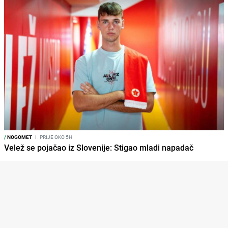
/
NOGOMET
I
PRIJE OKO 5H
Velež se pojačao iz Slovenije: Stigao mladi napadač