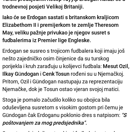
trodnevnoj posjeti Velikoj Britaniji.
Iako će se
Erdogan
sastati s britanskom kraljicom
Elizabethom II
i premijerkom te zemlje
Theresom
May,
veliku pažnje privukao je njegov susret s
fudbalerima iz
Premier lige Engleske.
Erdogan se susreo s trojicom fudbalera koji imaju još
nešto zajedničko osim činjenice da su turskog
porijekla i kruh zarađuju u kolijevci fudbala:
Mesut Ozil,
Ilkay Gündogan
i
Cenk Tosun
rođeni su u Njemačkoj.
Pritom, Ozil i Gündogan nastupaju za reprezentaciju
Njemačke, dok je Tosun ostao vjeran svojoj matici.
Stoga je pomalo začudilo koliko su obojica bila
oduševljena susretom s visokim gostom pri čemu je
Gündogan čak Erdoganu poklonio dres s natpisom:
"S
poštovanjem za mog predsjednika".