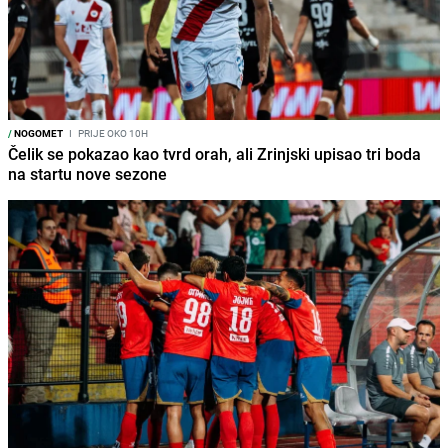
/
NOGOMET
I
PRIJE OKO 10H
Čelik se pokazao kao tvrd orah, ali Zrinjski upisao tri boda
na startu nove sezone