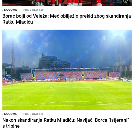
/
NOGOMET
I
PRIJE OKO 12H
Borac bolji od Veleža: Meč obilježio prekid zbog skandiranja
Ratku Mladiću
/
NOGOMET
I
PRIJE OKO 12H
Nakon skandiranja Ratku Mladiću: Navijači Borca "istjerani"
s tribine