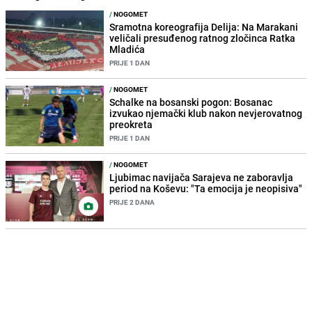
/
NOGOMET
Sramotna koreografija Delija: Na Marakani
veličali presuđenog ratnog zločinca Ratka
Mladića
PRIJE 1 DAN
/
NOGOMET
Schalke na bosanski pogon: Bosanac
izvukao njemački klub nakon nevjerovatnog
preokreta
PRIJE 1 DAN
/
NOGOMET
Ljubimac navijača Sarajeva ne zaboravlja
period na Koševu: "Ta emocija je neopisiva"
PRIJE 2 DANA