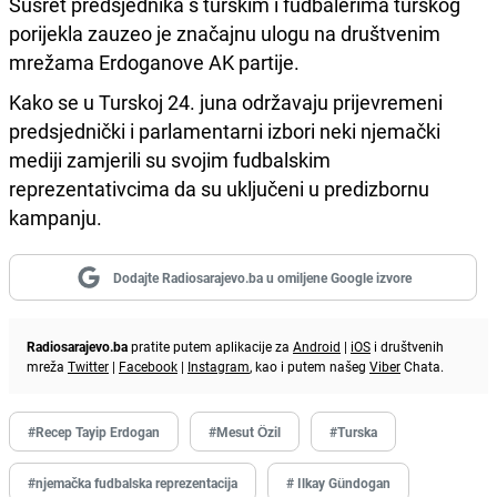
Susret predsjednika s turskim i fudbalerima turskog
porijekla zauzeo je značajnu ulogu na društvenim
mrežama Erdoganove AK partije.
Kako se u Turskoj 24. juna održavaju prijevremeni
predsjednički i parlamentarni izbori neki njemački
mediji zamjerili su svojim fudbalskim
reprezentativcima da su uključeni u predizbornu
kampanju.
Dodajte Radiosarajevo.ba u omiljene Google izvore
Radiosarajevo.ba
pratite putem aplikacije za
Android
|
iOS
i društvenih
mreža
Twitter
|
Facebook
|
Instagram
, kao i putem našeg
Viber
Chata.
#Recep Tayip Erdogan
#Mesut Özil
#Turska
#njemačka fudbalska reprezentacija
# Ilkay Gündogan