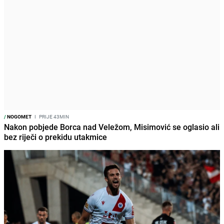
/
NOGOMET
I
PRIJE 43MIN
Nakon pobjede Borca nad Veležom, Misimović se oglasio ali
bez riječi o prekidu utakmice