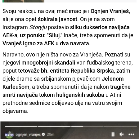
Svoju reakciju na ovaj meč imao je i
Ognjen Vranješ,
ali je ona opet
šokirala javnost
. On je na svom
Instagram
Storyju
postavio
sliku dukserice navijača
AEK-a, uz poruku: "Siluj."
Inače, treba spomenuti da je
Vranješ igrao za AEK u dva navrata.
Naravno, ovo nije ništa novo za Vranješa. Poznati su
njegovi
mnogobrojni skandali
van fudbalskog terena,
poput
tetovaže bh. entiteta Republika Srpska
, zatim
cijele drame sa srbijanskom pjevačicom
Jelenom
Karleušom
, a treba spomenuti i da je nakon
tragične
smrti navijača tokom huliganskih sukoba
u Atini
prethodne sedmice dolijevao ulje na vatru svojim
objavama.