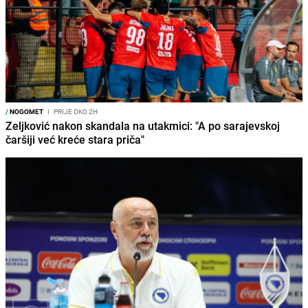
/
NOGOMET
I
PRIJE OKO 2H
Zeljković nakon skandala na utakmici: "A po sarajevskoj
čaršiji već kreće stara priča"