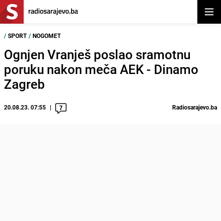
Otvor
/
SPORT
/
NOGOMET
Ognjen Vranješ poslao sramotnu
poruku nakon meča AEK - Dinamo
Zagreb
20.08.23. 07:55
Radiosarajevo.ba
7