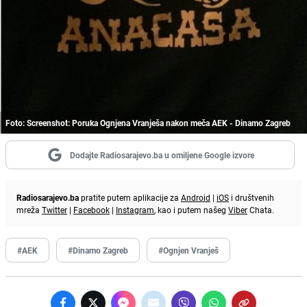
Foto: Screenshot: Poruka Ognjena Vranješa nakon meča AEK - Dinamo Zagreb
Dodajte Radiosarajevo.ba u omiljene Google izvore
Radiosarajevo.ba
pratite putem aplikacije za
Android
|
iOS
i društvenih
mreža
Twitter
|
Facebook
|
Instagram
, kao i putem našeg
Viber
Chata.
#AEK
#Dinamo Zagreb
#Ognjen Vranješ