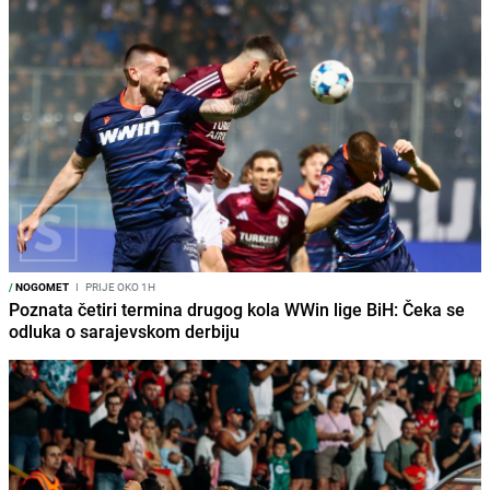
/
NOGOMET
I
PRIJE OKO 1H
Poznata četiri termina drugog kola WWin lige BiH: Čeka se
odluka o sarajevskom derbiju