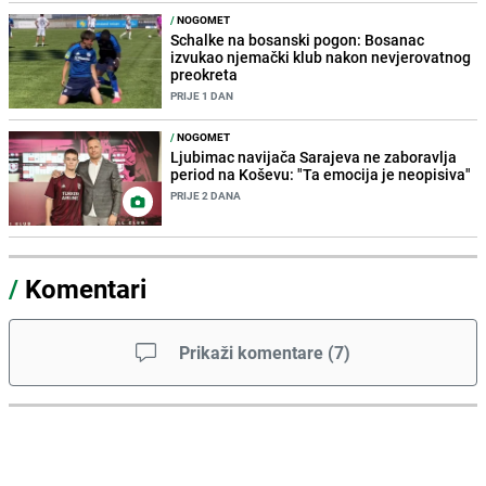
/
NOGOMET
Schalke na bosanski pogon: Bosanac
izvukao njemački klub nakon nevjerovatnog
preokreta
PRIJE 1 DAN
/
NOGOMET
Ljubimac navijača Sarajeva ne zaboravlja
period na Koševu: "Ta emocija je neopisiva"
PRIJE 2 DANA
/
Komentari
Prikaži komentare
(
7
)