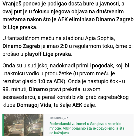
Vranješ ponovo je podigao dosta bure u javnosti, a
ovaj put je u fokusu njegova objava na društvenim
mrežama nakon što je AEK eliminisao Dinamo Zagreb
iz Lige prvaka.
U fantastičnom meču na stadionu Agia Sophia,
Dinamo Zagreb
je imao
2:0
u regularnom toku, čime bi
prošao u
playoff Lige prvaka.
Onda su u sudijskoj nadoknadi primili
pogodak,
koji bi
utakmicu vodio u produžetke (u prvom meču je
rezultat glasio
1:0 za AEK
). Onda je nastupio šok - u
98. minuti,
Dinamo
pravi prekršaj u svom
šesnaestercu, a penal koristi bivši igrač zagrebačkog
kluba
Domagoj Vida
, te šalje
AEK
dalje.
TRENDING
Rođendanski vatromet u Sarajevu uznemirio
mnoge: MUP pojasnio šta je dozvoljeno, a šta
se kažnjava