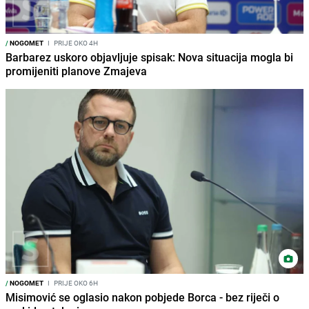
/
NOGOMET
I
PRIJE OKO 4H
Barbarez uskoro objavljuje spisak: Nova situacija mogla bi
promijeniti planove Zmajeva
/
NOGOMET
I
PRIJE OKO 6H
Misimović se oglasio nakon pobjede Borca - bez riječi o