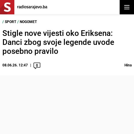
Otvor
/
SPORT
/
NOGOMET
Stigle nove vijesti oko Eriksena:
Danci zbog svoje legende uvode
posebno pravilo
08.06.26. 12:47
Hina
0