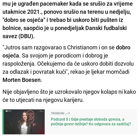
mu je ugrađen pacemaker kada se srušio za vrijeme
utakmice 2021., ponovo srušio na terenu u nedjelju,
"dobro se osjeća" i trebao bi uskoro biti pušten iz
bolnice, saopćio je u ponedjeljak Danski fudbalski
savez (DBU).
"Jutros sam razgovarao s Christianom i on se
dobro
osjeća
. Sa svojom je porodicom i dobrog je
raspoloženja. Očekujemo da će uskoro dobiti dozvolu
za odlazak i povratak kući", rekao je ljekar momčadi
Morten Boesen
.
Nije objavljeno što je uzrokovalo njegov kolaps ni kako
će to utjecati na njegovu karijeru.
TRENDING
Podcast S | Gdje prestaje sloboda govora, a
počinje govor mržnje? Ko odgovara za sadržaj?