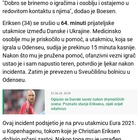
"Dobro se brinemo o igračima i osoblju i ostajemo u
redovitom kontaktu s njima", dodao je Boesen.
Eriksen (34) se srušio u
64. minuti
prijateljske
utakmice između Danske i Ukrajine. Medicinsko
osoblje mu je priskočilo u pomoć, a utakmicu, koja se
igrala u Odenseu, sudija je prekinuo 15 minuta kasnije.
Nakon što mu je pružena pomoć, ofanzivni vezni igrač
ustao je i sam napustio teren, potvrdio je ljekar nakon
incidenta. Zatim je prevezen u Sveučilišnu bolnicu u
Odenseu.
07.06.26. 20:59
Oglasio se Danski savez nakon dramatičnih
scena: Poznato stanje Eriksena, cijeli svijet
odahnuo
Ovaj incident podsjetio je na prvu utakmicu Eura 2021.
u Kopenhagenu, tokom koje je Christian Eriksen
doživio srčani zastoj. Nakon toga mu je ugrađen