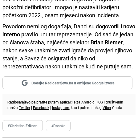
potkožni defibrilator i mogao je nastaviti karijeru
početkom 2022., osam mjeseci nakon incidenta.
Povodom nemilog događaja, Danci su dogovorili i
novo
interno pravilo
unutar reprezentacije. Od sad će jedan
od članova štaba, najćešće selektor
Brian Riemer
,
nakon svake utakmice zvati igrače da provjeri njihovo
stanje, a Savez će osigurati da niko od
reprezentativaca nakon utakmice kući ne putuje sam.
Dodajte Radiosarajevo.ba u omiljene Google izvore
Radiosarajevo.ba
pratite putem aplikacije za
Android
|
iOS
i društvenih
mreža
Twitter
|
Facebook
|
Instagram
, kao i putem našeg
Viber
Chata.
#Christian Eriksen
#Danska