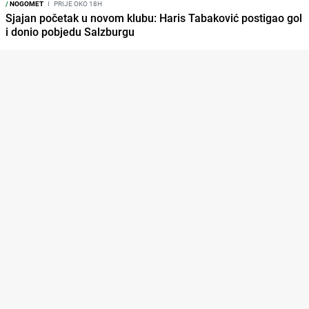
/
NOGOMET
I
PRIJE OKO 18H
Sjajan početak u novom klubu: Haris Tabaković postigao gol
i donio pobjedu Salzburgu