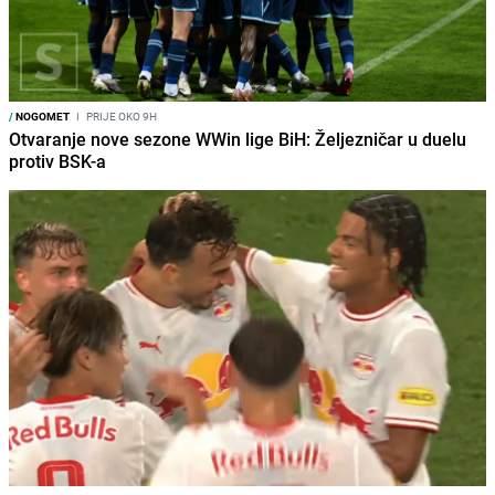
/
NOGOMET
I
PRIJE OKO 9H
Otvaranje nove sezone WWin lige BiH: Željezničar u duelu
protiv BSK-a