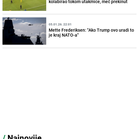
kolabirao tokom utakmice, meč prekinut
05.01.26. 22:01
Mette Frederiksen: "Ako Trump ovo uradi to
je kraj NATO-a"
/
Najnovije