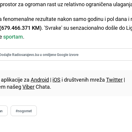
ji prostor za ogroman rast uz relativno ograničena ulaganj
ta fenomenalne rezultate nakon samo godinu i pol dana i
 (679.466.371 KM)
. 'Svrake' su senzacionalno došle do Li
še
sportam
.
Dodajte Radiosarajevo.ba u omiljene Google izvore
aplikacije za
Android
|
iOS
i društvenih mreža
Twitter
|
utem našeg
Viber
Chata.
an
#nogomet