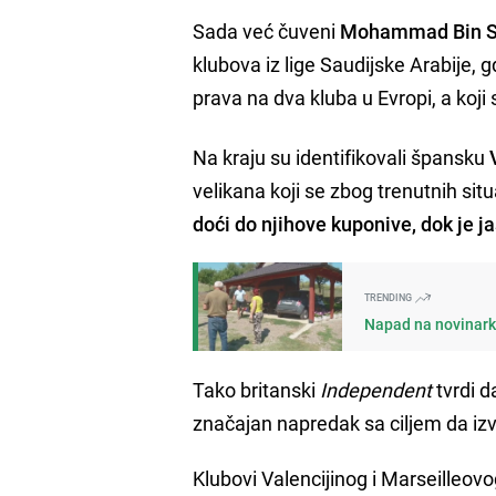
Sada već čuveni
Mohammad Bin 
klubova iz lige Saudijske Arabije, 
prava na dva kluba u Evropi, a koji
Na kraju su identifikovali špansku
velikana koji se zbog trenutnih si
doći do njihove kuponive, dok je 
TRENDING
Napad na novinarku 
Tako britanski
Independent
tvrdi d
značajan napredak sa ciljem da iz
Klubovi Valencijinog i Marseilleov