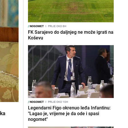
/
NOGOMET
I
PRIJE OKO 8H
FK Sarajevo do daljnjeg ne može igrati na
Koševu
/
NOGOMET
I
PRIJE OKO 10H
Legendarni Figo okrenuo leđa Infantinu:
ska
"Lagao je, vrijeme je da ode i spasi
nogomet"