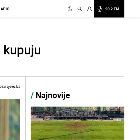
RADIO
90,2 FM
 kupuju
osarajevo.ba
/
Najnovije