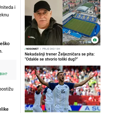
niteda i
teknu
teško
/
NOGOMET
I
PRIJE OKO 13H
m
.
Nekadašnji trener Željezničara se pita:
"Odakle se stvorio toliki dug?"
 BiH?
postižu
elike