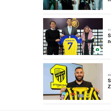
11
S
n
23
S
Z