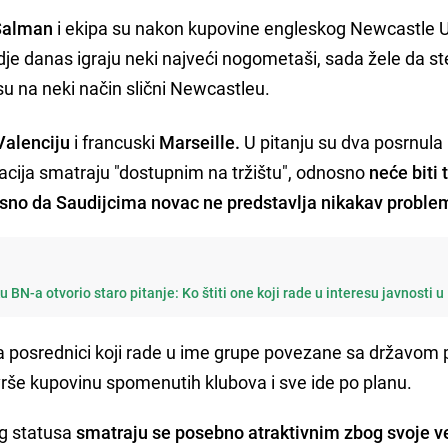
Salman
i ekipa su nakon kupovine engleskog Newcastle U
gdje danas igraju neki najveći nogometaši, sada žele da s
 su na neki način slični Newcastleu.
Valenciju
i francuski
Marseille.
U pitanju su dva posrnula
tuacija smatraju "dostupnim na tržištu", odnosno
neće biti 
jasno da Saudijcima novac ne predstavlja nikakav proble
BN-a otvorio staro pitanje: Ko štiti one koji rade u interesu javnosti u
a posrednici koji rade u ime grupe povezane sa državom 
vrše kupovinu spomenutih klubova i sve ide po planu.
og statusa
smatraju se posebno atraktivnim zbog svoje v