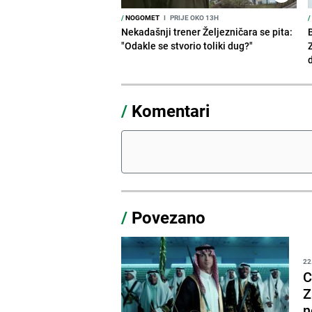
/
NOGOMET
I
PRIJE OKO 13H
/
Nekadašnji trener Željezničara se pita:
"Odakle se stvorio toliki dug?"
/
Komentari
/
Povezano
22
C
Z
n