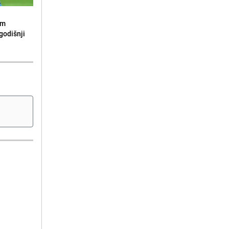
om
godišnji