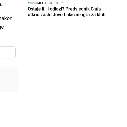
a.
/
NOGOMET
I
PRIJE OKO 13H
Ostaje li ili odlazi? Predsjednik Cluja
otkrio zašto Jovo Lukić ne igra za klub
 nakon
ge