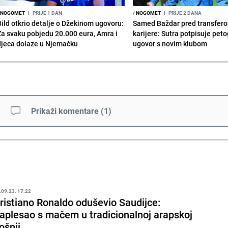
NOGOMET
I
PRIJE 1 DAN
/
NOGOMET
I
PRIJE 2 DANA
Bild otkrio detalje o Džekinom ugovoru:
Samed Baždar pred transfer
Za svaku pobjedu 20.000 eura, Amra i
karijere: Sutra potpisuje peto
djeca dolaze u Njemačku
ugovor s novim klubom
Prikaži komentare
(
1
)
.09.23. 17:22
ristiano Ronaldo oduševio Saudijce:
aplesao s mačem u tradicionalnoj arapskoj
ošnji